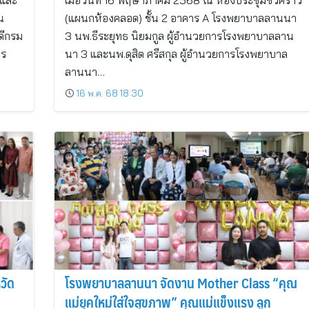
 และ
เมื่อวันที่ 16 พฤษาภาคม 2568 ณ ห้องประชุมชั่วคราว
น
(แผนกห้องคลอด) ชั้น 2 อาคาร A โรงพยาบาลลานนา
ดีกรม
3 นพ.ธีระยุทธ นิยมกูล ผู้อำนวยการโรงพยาบาลลาน
าร
นา 3 และนพ.ดุสิต ศรีสกุล ผู้อำนวยการโรงพยาบาล
ลานนา…
16 พ.ค. 68 18:30
วัด
โรงพยาบาลลานนา จัดงาน Mother Class “คุณ
แม่ยุคใหม่ใส่ใจสุขภาพ” คุณแม่แข็งแรง ลูก