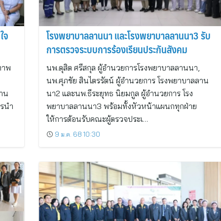
ใจ
โรงพยาบาลลานนา และโรงพยาบาลลานนา3 รับ
การตรวจระบบการร้องเรียนประกันสังคม
ภาพ
นพ.ดุสิต ศรีสกุล ผู้อำนวยการโรงพยาบาลลานนา,
นพ.ศุภชัย สินไตรรัตน์ ผู้อำนวยการ โรงพยาบาลลาน
ลาน
นา2 และนพ.ธีระยุทธ นิยมกูล ผู้อำนวยการ โรง
กรนำ
พยาบาลลานนา3 พร้อมทั้งหัวหน้าแผนกทุกฝ่าย
ให้การต้อนรับคณะผู้ตรวจประเ…
9 ม.ค. 68 10:30