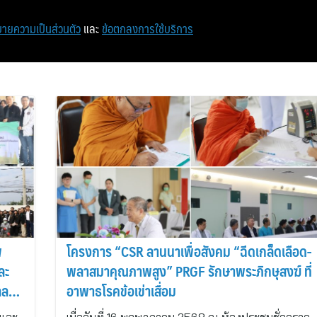
หน้าแรก
ท่องเที่ยว
ไอที
เศรษฐกิจ/การเงิน
ายความเป็นส่วนตัว
และ
ข้อตกลงการใช้บริการ
พ
โครงการ “CSR ลานนาเพื่อสังคม “ฉีดเกล็ดเลือด-
ละ
พลาสมาคุณภาพสูง” PRGF รักษาพระภิกษุสงฆ์ ที่
ลลาน
อาพาธโรคข้อเข่าเสื่อม