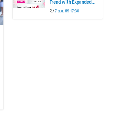
Trend with Expanded
Beauty Privileges
7 ส.ค. 69 17:30
Number of KTC JCB
Cardmembers Spending
on Cosmetics Rises
26%