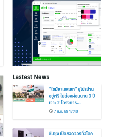
Lastest News
“ไซมิส แอสเสท” ชูโปรบ้าน
อยู่ฟรี ไม่ต้องผ่อนนาน 3 ปี
เจาะ 2 โครงการ
“Siamese Holm–
7 ส.ค. 69 17:40
Siamese Blossom”
พร้อมส่วนลดและสิทธิพิเศษ
ถึง 31 สิงหาคม 2569
ซัมซุง เปิดยอดจองทั่วโลก