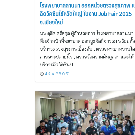
โรงพยาบาลลานนา ออกหน่วยตรวจสุขภาพ แ
ฉีดวัคซีนไข้หวัดใหญ่ ในงาน Job Fair 2025
จ.เชียงใหม่
นพ.ดุสิต ศรีสกุล ผู้อำนวยการ โรงพยาบาลลานนา
ทีมเจ้าหน้าที่พยาบาล ออกบูธจัดกิจกรรม พร้อมทั้ง
บริการตรวจสุขภาพเบื้องต้น , ตรวจหาเบาหวานโ
การเจาะปลายนิ้ว , ตรวจวัดความดันลูกตา และให้
บริการฉีดวัคซีนป…
4 มี.ค. 68 9:51