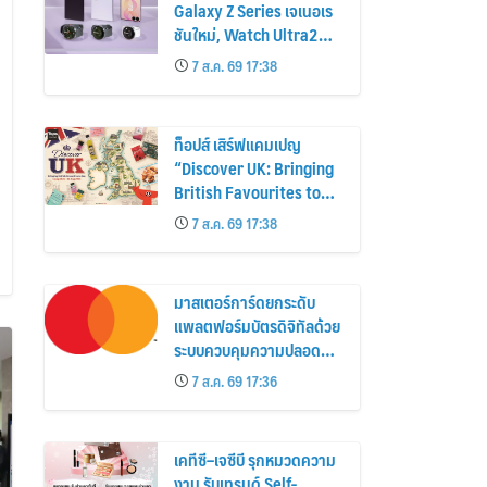
Galaxy Z Series เจเนอเร
ชันใหม่, Watch Ultra2
และ Watch9 สูงกว่ารุ่น
7 ส.ค. 69 17:38
ก่อนหน้ากว่า 30%
ท็อปส์ เสิร์ฟแคมเปญ
“Discover UK: Bringing
British Favourites to
You” ขนทัพของอร่อยและ
7 ส.ค. 69 17:38
ไอเท็มฮิตจากสหราช
อาณาจักร ส่งตรงถึงมือ
ตั้งแต่วันนี้ – 18 สิงหาคมนี้
มาสเตอร์การ์ดยกระดับ
แพลตฟอร์มบัตรดิจิทัลด้วย
ระบบควบคุมความปลอดภัย
ใหม่
7 ส.ค. 69 17:36
เคทีซี–เจซีบี รุกหมวดความ
งาม รับเทรนด์ Self-