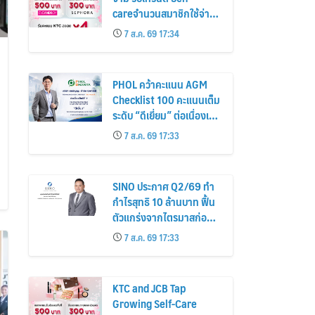
careจำนวนสมาชิกใช้จ่าย
หมวดเครื่องสำอางเพิ่ม
7 ส.ค. 69 17:34
26%
PHOL คว้าคะแนน AGM
Checklist 100 คะแนนเต็ม
ระดับ “ดีเยี่ยม” ต่อเนื่องเป็น
ปีที่ 7 ตอกย้ำการดำเนิน
7 ส.ค. 69 17:33
ธุรกิจตามหลักธรรมาภิบาล
โปร่งใส สร้างความเชื่อมั่นผู้
ถือหุ้น
SINO ประกาศ Q2/69 ทำ
กำไรสุทธิ 10 ล้านบาท ฟื้น
ตัวแกร่งจากไตรมาสก่อน
เตรียมจ่ายปันผลระหว่าง
7 ส.ค. 69 17:33
กาล 0.014423 บาทต่อหุ้น
ครึ่งปีหลังมุ่งเติบโตต่อเนื่อง
KTC and JCB Tap
Growing Self-Care