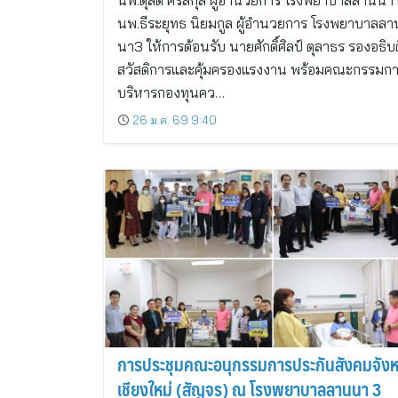
นพ.ดุสิต ศรีสกุล ผู้อำนวยการ โรงพยาบาลลานนา
นพ.ธีระยุทธ นิยมกูล ผู้อำนวยการ โรงพยาบาลลา
นา3 ให้การต้อนรับ นายศักดิ์ศิลป์ ตุลาธร รองอธิบ
สวัสดิการและคุ้มครองแรงงาน พร้อมคณะกรรมก
บริหารกองทุนคว…
26 ม.ค. 69 9:40
การประชุมคณะอนุกรรมการประกันสังคมจังห
เชียงใหม่ (สัญจร) ณ โรงพยาบาลลานนา 3