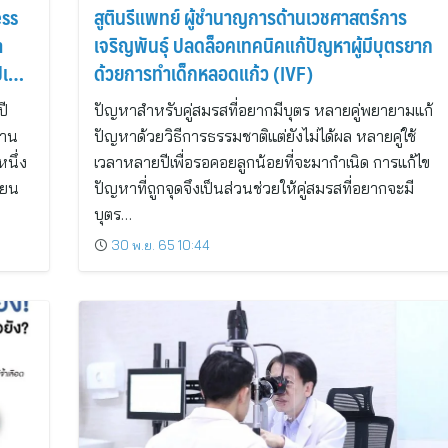
ess
สูตินรีแพทย์ ผู้ชำนาญการด้านเวชศาสตร์การ
h
เจริญพันธุ์ ปลดล็อคเทคนิคแก้ปัญหาผู้มีบุตรยาก
เก่า-
ด้วยการทำเด็กหลอดแก้ว (IVF)
ด
ปี
ปัญหาสำหรับคู่สมรสที่อยากมีบุตร หลายคู่พยายามแก้
่าน
ปัญหาด้วยวิธีการธรรมชาติแต่ยังไม่ได้ผล หลายคู่ใช้
หนึ่ง
เวลาหลายปีเพื่อรอคอยลูกน้อยที่จะมากำเนิด การแก้ไข
่ยน
ปัญหาที่ถูกจุดจึงเป็นส่วนช่วยให้คู่สมรสที่อยากจะมี
บุตร…
30 พ.ย. 65 10:44