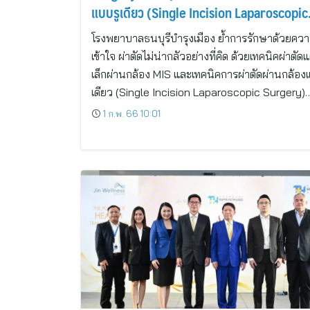
แบบรูเดียว (Single Incision Laparoscopic
Surgery) ตรงจุด ลดเจ็บ ฟื้นตัวเร็ว
โรงพยาบาลธนบุรีบำรุงเมือง ย้ำการรักษาด้วยคว
เข้าใจ ผ่าตัดไม่น่ากลัวอย่างที่คิด ด้วยเทคนิคผ่าตัด
เล็กผ่านกล้อง MIS และเทคนิคการผ่าตัดผ่านกล้อง
เดียว (Single Incision Laparoscopic Surgery)
1 ก.พ. 66 10:01