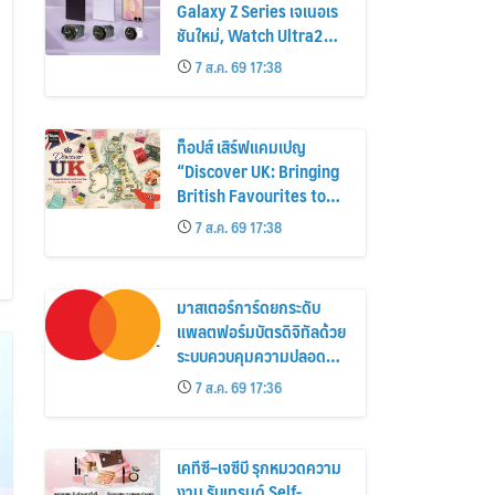
Galaxy Z Series เจเนอเร
ชันใหม่, Watch Ultra2
และ Watch9 สูงกว่ารุ่น
7 ส.ค. 69 17:38
ก่อนหน้ากว่า 30%
ท็อปส์ เสิร์ฟแคมเปญ
“Discover UK: Bringing
British Favourites to
You” ขนทัพของอร่อยและ
7 ส.ค. 69 17:38
ไอเท็มฮิตจากสหราช
อาณาจักร ส่งตรงถึงมือ
ตั้งแต่วันนี้ – 18 สิงหาคมนี้
มาสเตอร์การ์ดยกระดับ
แพลตฟอร์มบัตรดิจิทัลด้วย
ระบบควบคุมความปลอดภัย
ใหม่
7 ส.ค. 69 17:36
เคทีซี–เจซีบี รุกหมวดความ
งาม รับเทรนด์ Self-