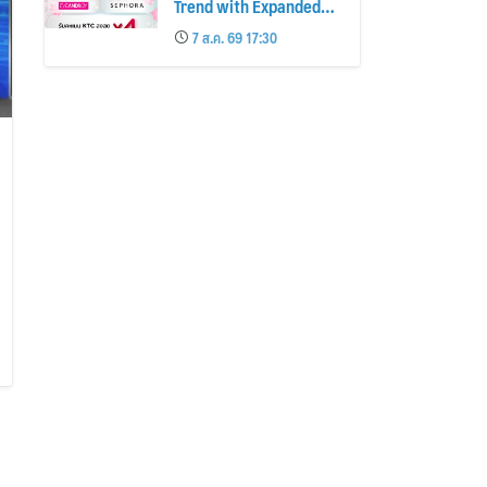
Trend with Expanded
Beauty Privileges
7 ส.ค. 69 17:30
Number of KTC JCB
Cardmembers Spending
on Cosmetics Rises
26%