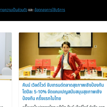
หน้าแรก
ท่องเที่ยว
ไอที
เศรษฐกิจ/การเงิน
ายความเป็นส่วนตัว
และ
ข้อตกลงการใช้บริการ
คินน์ เวิลด์ไวด์ จับเทรนด์ตลาดสุขภาพเชิงป้องกัน
โตปีละ 5-10% จัดแคมเปญสนับสนุนสุขภาพเชิง
ป้องกัน ครั้งแรกในไทย