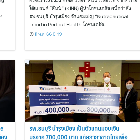
ng
ครั้งแรกในประเทศไทย บริษัท คินน์ เวิลด์ไวด์ จำกัด ภาย
ใต้แบรนด์ “คินน์” (KINN) ผู้นำโภชนเภสัช ผนึกกำลัง
2
รพ.ธนบุรี บำรุงเมือง จัดแคมเปญ “Nutraceutical
Trend in Perfect Health โภชนเภสัช…
11 พ.ค. 66 8:49
ve
รพ.ธนบุรี บำรุงเมือง เป็นตัวแทนมอบเงิน
้อง
บริจาค 700,000 บาท แก่สภากาชาดไทยเพื่อ