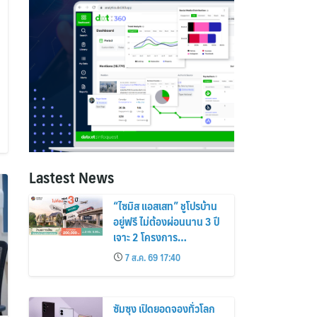
Lastest News
“ไซมิส แอสเสท” ชูโปรบ้าน
อยู่ฟรี ไม่ต้องผ่อนนาน 3 ปี
เจาะ 2 โครงการ
“Siamese Holm–
7 ส.ค. 69 17:40
Siamese Blossom”
พร้อมส่วนลดและสิทธิพิเศษ
ถึง 31 สิงหาคม 2569
ซัมซุง เปิดยอดจองทั่วโลก