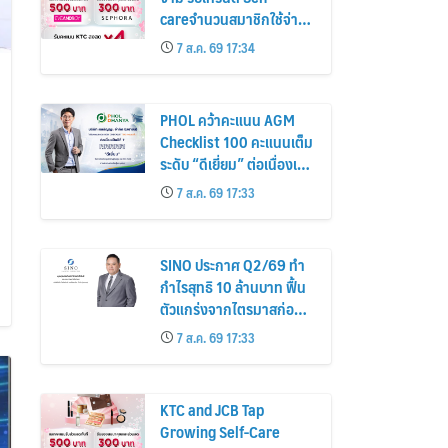
careจำนวนสมาชิกใช้จ่าย
หมวดเครื่องสำอางเพิ่ม
7 ส.ค. 69 17:34
26%
PHOL คว้าคะแนน AGM
Checklist 100 คะแนนเต็ม
ระดับ “ดีเยี่ยม” ต่อเนื่องเป็น
ปีที่ 7 ตอกย้ำการดำเนิน
7 ส.ค. 69 17:33
ธุรกิจตามหลักธรรมาภิบาล
โปร่งใส สร้างความเชื่อมั่นผู้
ถือหุ้น
SINO ประกาศ Q2/69 ทำ
กำไรสุทธิ 10 ล้านบาท ฟื้น
ตัวแกร่งจากไตรมาสก่อน
เตรียมจ่ายปันผลระหว่าง
7 ส.ค. 69 17:33
กาล 0.014423 บาทต่อหุ้น
ครึ่งปีหลังมุ่งเติบโตต่อเนื่อง
KTC and JCB Tap
Growing Self-Care