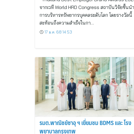
จากเวที World HRD Congress สถาบันวิจัยชั้นน
การบริหารทรัพยากรบุคคลระดับโลก โดยรางวัลนี้
สะท้อนถึงความสำเร็จในกา…
17 ม.ค. 68 14:53
รมต.พาณิชย์ซาอุ ฯ เยี่ยมชม BDMS และ โรง
พยาบาลกรุงเทพ