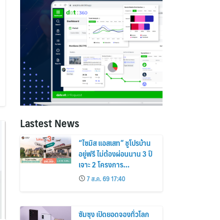
Lastest News
“ไซมิส แอสเสท” ชูโปรบ้าน
อยู่ฟรี ไม่ต้องผ่อนนาน 3 ปี
เจาะ 2 โครงการ
“Siamese Holm–
7 ส.ค. 69 17:40
Siamese Blossom”
พร้อมส่วนลดและสิทธิพิเศษ
ถึง 31 สิงหาคม 2569
ซัมซุง เปิดยอดจองทั่วโลก