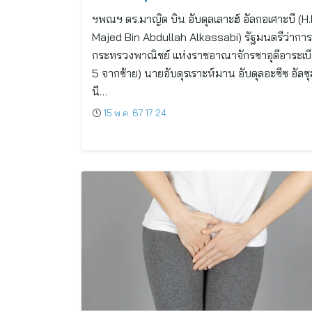
ฯพณฯ ดร.มาญิด บิน อับดุลเลาะฮ์ อัลกอเศาะบี​ (H.
Majed Bin Abdullah Alkassabi) รัฐมนตรีว่าการ
กระทรวงพาณิชย์ แห่งราชอาณาจักรซาอุดีอาระเบีย​ 
5 จากซ้าย) นายอับดุรเราะห์มาน อับดุลอะซีซ อัลซุ
นี…
15 พ.ค. 67 17:24