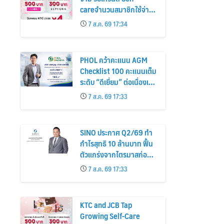
careจำนวนสมาชิกใช้จ่าย
หมวดเครื่องสำอางเพิ่ม
7 ส.ค. 69 17:34
26%
PHOL คว้าคะแนน AGM
Checklist 100 คะแนนเต็ม
ระดับ “ดีเยี่ยม” ต่อเนื่องเป็น
ปีที่ 7 ตอกย้ำการดำเนิน
7 ส.ค. 69 17:33
ธุรกิจตามหลักธรรมาภิบาล
โปร่งใส สร้างความเชื่อมั่นผู้
ถือหุ้น
SINO ประกาศ Q2/69 ทำ
กำไรสุทธิ 10 ล้านบาท ฟื้น
ตัวแกร่งจากไตรมาสก่อน
เตรียมจ่ายปันผลระหว่าง
7 ส.ค. 69 17:33
กาล 0.014423 บาทต่อหุ้น
ครึ่งปีหลังมุ่งเติบโตต่อเนื่อง
KTC and JCB Tap
Growing Self-Care