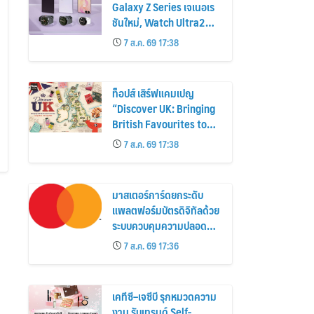
Galaxy Z Series เจเนอเร
ชันใหม่, Watch Ultra2
และ Watch9 สูงกว่ารุ่น
7 ส.ค. 69 17:38
ก่อนหน้ากว่า 30%
ท็อปส์ เสิร์ฟแคมเปญ
“Discover UK: Bringing
British Favourites to
You” ขนทัพของอร่อยและ
7 ส.ค. 69 17:38
ไอเท็มฮิตจากสหราช
อาณาจักร ส่งตรงถึงมือ
ตั้งแต่วันนี้ – 18 สิงหาคมนี้
มาสเตอร์การ์ดยกระดับ
แพลตฟอร์มบัตรดิจิทัลด้วย
ระบบควบคุมความปลอดภัย
ใหม่
7 ส.ค. 69 17:36
เคทีซี–เจซีบี รุกหมวดความ
งาม รับเทรนด์ Self-