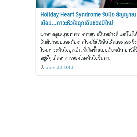
Holiday Heart Syndrome รับมือ สัญญาณ
เตือน…ภาวะหัวใจฉุกเฉินช่วงปีใหม่
เราอาจดูแลสุขภาพร่างกายเราเป็นอย่างดี แต่ก็ไม่ได
รันตีว่าจะปลอดภัยจากโรคภัยไข้เจ็บได้ตลอดรอดฝั่ง 
โรคภาวะหัวใจฉุกเฉิน ที่เกิดขึ้นแบบฉับพลัน ปาร์ตี้ป
อยู่ดีๆ เกิดอาการของโรคหัวใจขึ้นมา…
8 ธ.ค. 63 10:48