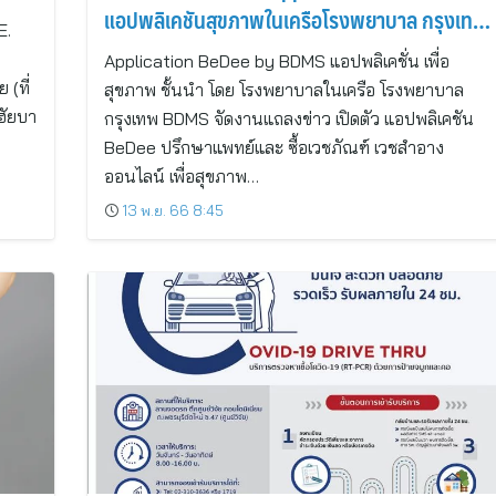
แอปพลิเคชันสุขภาพในเครือโรงพยาบาล กรุงเทพ
E.
สมิติเวช ณ ศูนย์การค้า สยามพารากอน
Application BeDee by BDMS แอปพลิเคชั่น เพื่อ
(ที่
สุขภาพ ชั้นนำ โดย โรงพยาบาลในเครือ โรงพยาบาล
ฮัยบา
กรุงเทพ BDMS จัดงานแถลงข่าว เปิดตัว แอปพลิเคชัน
BeDee ปรึกษาแพทย์และ ซื้อเวชภัณฑ์ เวชสำอาง
ออนไลน์ เพื่อสุขภาพ…
13 พ.ย. 66 8:45