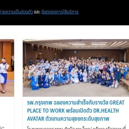
หน้าแรก
ท่องเที่ยว
ไอที
เศรษฐกิจ/การเงิน
ายความเป็นส่วนตัว
และ
ข้อตกลงการใช้บริการ
รพ.กรุงเทพ ฉลองความสำเร็จกับรางวัล GREAT
PLACE TO WORK พร้อมเปิดตัว DR.HEALTH
AVATAR ตัวแทนความสุขยกระดับสุขภาพ
5”