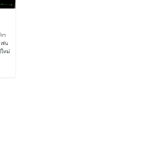
้กา
เช่น
ีใหม่