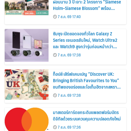
ผ่อนนาน 3 ปี เจาะ 2 โครงการ “Siamese
Holm–Siamese Blossom” พร้อม
ส่วนลดและสิทธิพิเศษถึง 31 สิงหาคม
7 ส.ค. 69 17:40
2569
ซัมซุง เปิดยอดจองทั่วโลก Galaxy Z
Series เจเนอเรชันใหม่, Watch Ultra2
และ Watch9 สูงกว่ารุ่นก่อนหน้ากว่า
30%
7 ส.ค. 69 17:38
ท็อปส์ เสิร์ฟแคมเปญ “Discover UK:
Bringing British Favourites to You”
ขนทัพของอร่อยและไอเท็มฮิตจากสหราช
อาณาจักร ส่งตรงถึงมือตั้งแต่วันนี้ – 18
7 ส.ค. 69 17:38
สิงหาคมนี้
มาสเตอร์การ์ดยกระดับแพลตฟอร์มบัตร
ดิจิทัลด้วยระบบควบคุมความปลอดภัยใหม่
7 ส.ค. 69 17:36