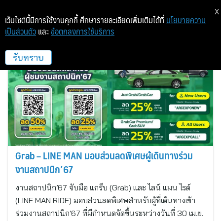
X
เว็บไซต์นี้มีการใช้งานคุกกี้ ศึกษารายละเอียดเพิ่มเติมได้ที่
นโยบายความ
เป็นส่วนตัว
และ
ข้อตกลงการใช้บริการ
โมเดิร์นชาร์
รับทราบ
Grab – LINE MAN มอบส่วนลดพิเศษผู้เดินทางร่วม
งานสถาปนิก’67
งานสถาปนิก’67 จับมือ แกร็บ (Grab) และ ไลน์ แมน ไรด์
(LINE MAN RIDE) มอบส่วนลดพิเศษสำหรับผู้ที่เดินทางเข้า
ร่วมงานสถาปนิก’67 ที่มีกำหนดจัดขึ้นระหว่างวันที่ 30 เม.ย.