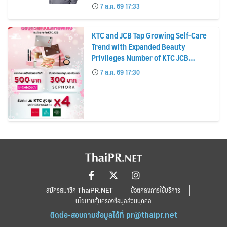
บาทต่อหุ้น ครึ่งปีหลังมุ่งเติบโตต่อเนื่อง
7 ส.ค. 69 17:33
KTC and JCB Tap Growing Self-Care
Trend with Expanded Beauty
Privileges Number of KTC JCB
Cardmembers Spending on
7 ส.ค. 69 17:30
Cosmetics Rises 26%
สมัครสมาชิก ThaiPR.NET
ข้อตกลงการใช้บริการ
นโยบายคุ้มครองข้อมูลส่วนบุคคล
ติดต่อ-สอบถามข้อมูลได้ที่
pr@thaipr.net