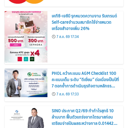
เคทีซี–เจซีบี รุกหมวดความงาม รับเทรนด์
Self-careจำนวนสมาชิกใช้จ่ายหมวด
เครื่องสำอางเพิ่ม 26%
7 ส.ค. 69 17:34
PHOL คว้าคะแนน AGM Checklist 100
คะแนนเต็ม ระดับ “ดีเยี่ยม” ต่อเนื่องเป็นปีที่
7 ตอกย้ำการดำเนินธุรกิจตามหลักธร
รมาภิบาล โปร่งใส สร้างความเชื่อมั่นผู้ถือ
7 ส.ค. 69 17:33
หุ้น
SINO ประกาศ Q2/69 ทำกำไรสุทธิ 10
ล้านบาท ฟื้นตัวแกร่งจากไตรมาสก่อน
เตรียมจ่ายปันผลระหว่างกาล 0.014423