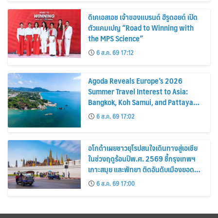
ดีเคเอสเอช เจ้าของแบรนด์ ฮีรูดอยด์ เปิด
ตัวแคมเปญ “Road to Winning with
the MPS Science”
6 ส.ค. 69 17:12
Agoda Reveals Europe’s 2026
Summer Travel Interest to Asia:
Bangkok, Koh Samui, and Pattaya
Among the Top Cities
6 ส.ค. 69 17:02
อโกด้าเผยชาวยุโรปสนใจเดินทางสู่เอเชีย
ในช่วงฤดูร้อนปีพ.ศ. 2569 ชี้กรุงเทพฯ
เกาะสมุย และพัทยา ติดอันดับเมืองยอด
นิยม
6 ส.ค. 69 17:00