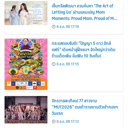
เซ็นทรัลพัฒนา ชวนค้นหา ‘The Art of
Letting Go’ ผ่านแคมเปญ Mom
Moments: Proud Mom. Proud of My
Mom.
6 ส.ค. 69 17:19
กระแสตอบรับดี! “ปัญญา 5 ดาว อีทส์
แฟร์” เดินหน้าสู่ฝั่งธนฯ จัดใหญ่กว่าเดิม
ร้านเด็ดเพิ่ม อิ่มฟิน 10 วันเต็ม!
6 ส.ค. 69 17:15
จักรวาลสะเทือน! 77 สาวงาม
“MUT2026” ตบเท้ารายงานตัวเข้ากองฯ
วันแรก
6 ส.ค. 69 17:13