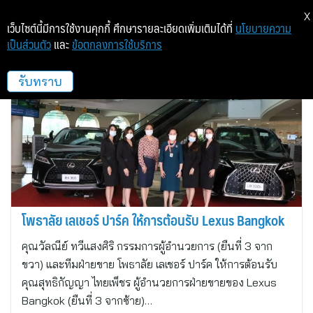
X
เว็บไซต์นี้มีการใช้งานคุกกี้ ศึกษารายละเอียดเพิ่มเติมได้ที่
นโยบายความ
เป็นส่วนตัว
และ
ข้อตกลงการใช้บริการ
โพธาลัย เลเชอร์ ปาร์ค
รับทราบ
โพธาลัย เลเชอร์ ปาร์ค ให้การต้อนรับ Lexus Bangkok
คุณวัลณีย์ ทวีแสงศิริ กรรมการผู้อำนวยการ (ยืนที่ 3 จาก
ขวา) และทีมฝ่ายขาย โพธาลัย เลเชอร์ ปาร์ค ให้การต้อนรับ
คุณสุทธิกัญญา ไทยเพ็ชร ผู้อำนวยการฝ่ายขายของ Lexus
Bangkok (ยืนที่ 3 จากซ้าย)…