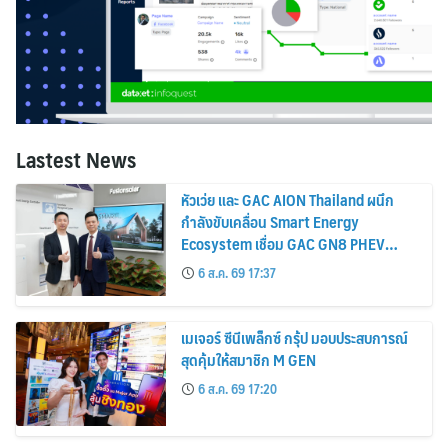
Lastest News
หัวเว่ย และ GAC AION Thailand ผนึก
กำลังขับเคลื่อน Smart Energy
Ecosystem เชื่อม GAC GN8 PHEV
รถยนต์ MPV ระดับพรีเมียม เข้ากับ
6 ส.ค. 69 17:37
พลังงานแสงอาทิตย์ภายในบ้าน
เมเจอร์ ซีนีเพล็กซ์ กรุ้ป มอบประสบการณ์
สุดคุ้มให้สมาชิก M GEN
6 ส.ค. 69 17:20