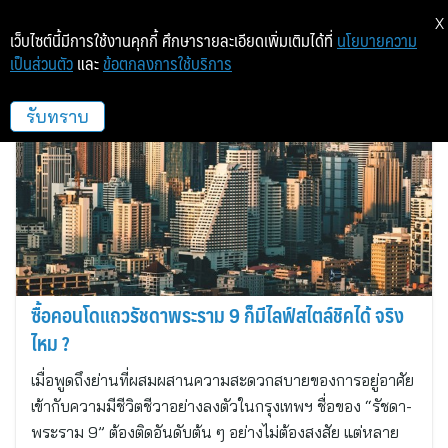
X
เว็บไซต์นี้มีการใช้งานคุกกี้ ศึกษารายละเอียดเพิ่มเติมได้ที่
นโยบายความ
เป็นส่วนตัว
และ
ข้อตกลงการใช้บริการ
โนเบิล ดิเวลลอปเมนท์
รับทราบ
ซื้อคอนโดแถวรัชดาพระราม 9 ก็มีไลฟ์สไตล์ชิคได้ จริง
ไหม ?
เมื่อพูดถึงย่านที่ผสมผสานความสะดวกสบายของการอยู่อาศัย
เข้ากับความมีชีวิตชีวาอย่างลงตัวในกรุงเทพฯ ชื่อของ “รัชดา-
พระราม 9” ต้องติดอันดับต้น ๆ อย่างไม่ต้องสงสัย แต่หลาย