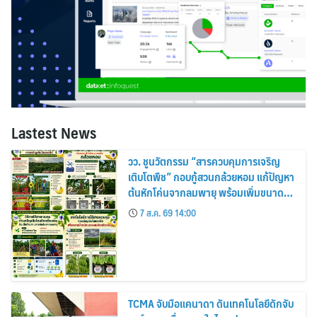
Lastest News
วว. ชูนวัตกรรม “สารควบคุมการเจริญ
เติบโตพืช” กอบกู้สวนกล้วยหอม แก้ปัญหา
ต้นหักโค่นจากลมพายุ พร้อมเพิ่มขนาด
ผลผลิต-เพิ่มรายได้เกษตรกรไทย 20–
7 ส.ค. 69 14:00
25%
TCMA จับมือแคนาดา ดันเทคโนโลยีดักจับ