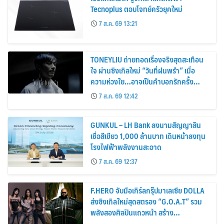
Tecnoplus ตอบโจทย์ครัวยุคใหม่
7 ส.ค. 69 13:21
TONEYLIU ถ่ายทอดเรื่องจริงสุดสะเทือน
ใจ ผ่านซิงเกิลใหม่ “วันที่ฝนพรำ” เมื่อ
ความห่วงใย…อาจเป็นคำบอกรักครั้ง
สุดท้าย
7 ส.ค. 69 12:42
GUNKUL – LH Bank ลงนามสัญญาสิน
เชื่อสีเขียว 1,000 ล้านบาท เดินหน้าลงทุน
โรงไฟฟ้าพลังงานสะอาด
7 ส.ค. 69 12:37
F.HERO จับมือเกิร์ลกรุ๊ปมาเลเซีย DOLLA
ส่งซิงเกิลใหม่สุดสตรอง “G.O.A.T” รวม
พลังสองศิลปินแถวหน้า สร้าง
ปรากฏการณ์ใหม่แห่งวงการเพลงอาเซียน