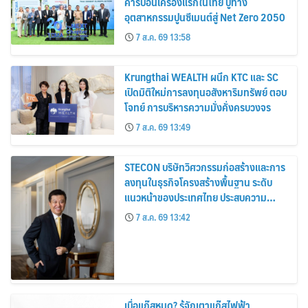
คาร์บอนเครื่องแรกในไทย ปูทาง
อุตสาหกรรมปูนซีเมนต์สู่ Net Zero 2050
7 ส.ค. 69 13:58
Krungthai WEALTH ผนึก KTC และ SC
เปิดมิติใหม่การลงทุนอสังหาริมทรัพย์ ตอบ
โจทย์ การบริหารความมั่งคั่งครบวงจร
7 ส.ค. 69 13:49
STECON บริษัทวิศวกรรมก่อสร้างและการ
ลงทุนในธุรกิจโครงสร้างพื้นฐาน ระดับ
แนวหน้าของประเทศไทย ประสบความ
สำเร็จออกหุ้นกู้
7 ส.ค. 69 13:42
เบื่อแก๊สหมด? รู้จักเตาแก๊สไฟฟ้า