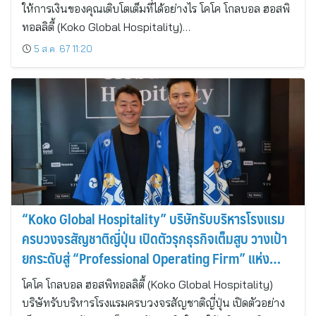
ให้การเงินของคุณเติบโตเต็มที่ได้อย่างไร โคโค โกลบอล ฮอสพิ
ทอลลิตี้ (Koko Global Hospitality)…
5 ส.ค. 67 11:20
“Koko Global Hospitality” บริษัทรับบริหารโรงแรม
ครบวงจรสัญชาติญี่ปุ่น เปิดตัวรุกธุรกิจเต็มสูบ วางเป้า
ยกระดับสู่ “Professional Operating Firm” แห่ง
อุตสาหกรรมโรงแรม
โคโค โกลบอล ฮอสพิทอลลิตี้ (Koko Global Hospitality)
บริษัทรับบริหารโรงแรมครบวงจรสัญชาติญี่ปุ่น เปิดตัวอย่าง