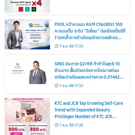
PHOL คว้าคะแนน AGM Checklist 100
คะแนนเต็ม ระดับ “ดีเยี่ยม” ต่อเนื่องเป็นปีที่
7 ตอกย้ำการดำเนินธุรกิจตามหลักธร
รมาภิบาล โปร่งใส สร้างความเชื่อมั่นผู้ถือ
7 ส.ค. 69 17:33
หุ้น
SINO ประกาศ Q2/69 ทำกำไรสุทธิ 10
ล้านบาท ฟื้นตัวแกร่งจากไตรมาสก่อน
เตรียมจ่ายปันผลระหว่างกาล 0.014423
บาทต่อหุ้น ครึ่งปีหลังมุ่งเติบโตต่อเนื่อง
7 ส.ค. 69 17:33
KTC and JCB Tap Growing Self-Care
Trend with Expanded Beauty
Privileges Number of KTC JCB
Cardmembers Spending on
7 ส.ค. 69 17:30
Cosmetics Rises 26%