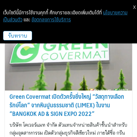
X
เว็บไซต์นี้มีการใช้งานคุกกี้ ศึกษารายละเอียดเพิ่มเติมได้ที่
นโยบายความ
เป็นส่วนตัว
และ
ข้อตกลงการใช้บริการ
โคเวอร์แมท
รับทราบ
Green Covermat เปิดตัวครั้งยิ่งใหญ่ “วัสดุทางเลือก
รักษ์โลก” จากหินปูนธรรมชาติ (LIMEX) ในงาน
“BANGKOK AD & SIGN EXPO 2022”
บริษัท โคเวอร์แมท จำกัด ตัวแทนจำหน่ายสินค้าชั้นนำสำหรับ
กลุ่มอุตสาหกรรม เปิดตัวกลุ่มธุรกิจสีเขียวใหม่ ภายใต้ชื่อ กรีน