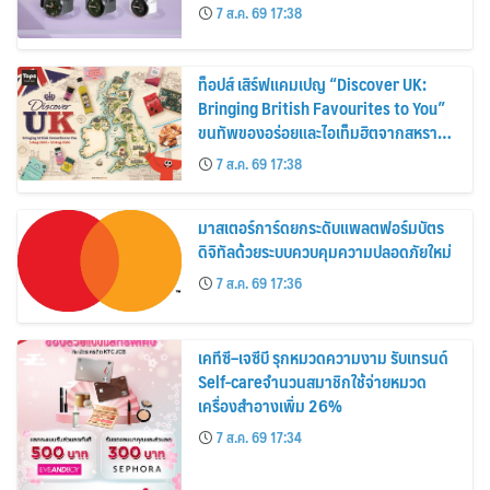
30%
7 ส.ค. 69 17:38
ท็อปส์ เสิร์ฟแคมเปญ “Discover UK:
Bringing British Favourites to You”
ขนทัพของอร่อยและไอเท็มฮิตจากสหราช
อาณาจักร ส่งตรงถึงมือตั้งแต่วันนี้ – 18
7 ส.ค. 69 17:38
สิงหาคมนี้
มาสเตอร์การ์ดยกระดับแพลตฟอร์มบัตร
ดิจิทัลด้วยระบบควบคุมความปลอดภัยใหม่
7 ส.ค. 69 17:36
เคทีซี–เจซีบี รุกหมวดความงาม รับเทรนด์
Self-careจำนวนสมาชิกใช้จ่ายหมวด
เครื่องสำอางเพิ่ม 26%
7 ส.ค. 69 17:34