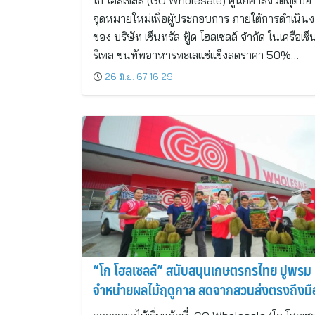
โก โฮลเซลล์ (GO Wholesale) ศูนย์ค้าส่งวัตถุดิบ
จุดหมายใหม่เพื่อผู้ประกอบการ ภายใต้การดำเนิน
ของ บริษัท เซ็นทรัล ฟู้ด โฮลเซลล์ จำกัด ในเครือเซ็
รีเทล ขนทัพอาหารทะเลแช่แข็งลดราคา 50%…
26 มิ.ย. 67 16:29
“โก โฮลเซลล์” สนับสนุนเกษตรกรไทย ปูพรม
จำหน่ายผลไม้ฤดูกาล สดจากสวนส่งตรงถึงมื