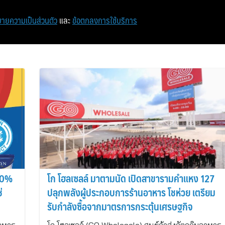
หน้าแรก
ท่องเที่ยว
ไอที
เศรษฐกิจ/การเงิน
ายความเป็นส่วนตัว
และ
ข้อตกลงการใช้บริการ
 50%
โก โฮลเซลล์ มาตามนัด เปิดสาขารามคำแหง 127
่
ปลุกพลังผู้ประกอบการร้านอาหาร โชห่วย เตรียม
รับกำลังซื้อจากมาตรการกระตุ้นเศรษฐกิจ