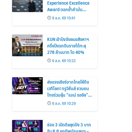
Experience Excellence
Award ตอกย้ำคำมั่น
สัญญาแบรนด์ “ชีวิตง่าย
6 ส.ค. 69 10:41
ได้ทุกวัน”
KUN ฝ่าปัจจัยลบอสังหาฯ
ครึ่งปีแรกดันรายได้ทะลุ
278 ล้านบาท โต 40%
6 ส.ค. 69 10:32
ส่งแรงเชียร์จากไทยให้ถึง
เวทีโลก! ทรูวิชั่นส์ ชวนคน
ไทยร่วมลุ้น “เนเน่ รอยัล”
ครบทุกโมเมนต์บนเวที
6 ส.ค. 69 10:29
AMERICA’S GOT TALENT
SEASON 21
ช่อง 3 เปิดดีลสุดปัง 3 บาท
รับ 8.8 ยกทัพนักแสดง –