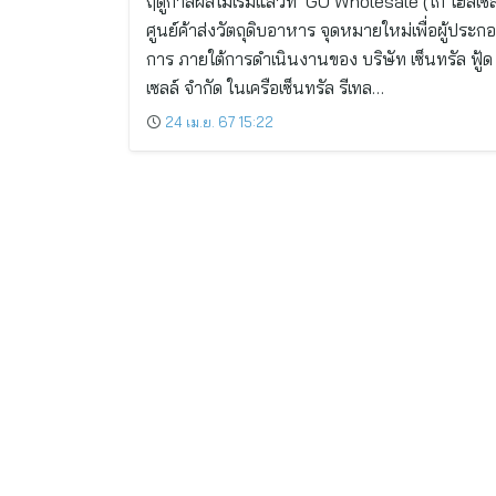
ฤดูกาลผลไม้เริ่มแล้วที่ GO Wholesale (โก โฮลเซล
ศูนย์ค้าส่งวัตถุดิบอาหาร จุดหมายใหม่เพื่อผู้ประก
การ ภายใต้การดำเนินงานของ บริษัท เซ็นทรัล ฟู้ด
เซลล์ จำกัด ในเครือเซ็นทรัล รีเทล…
24 เม.ย. 67 15:22