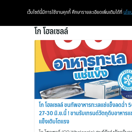
เว็บไซต์นี้มีการใช้งานคุกกี้ ศึกษารายละเอียดเพิ่มเติมได้ที่
นโยบ
โก โฮลเซลล์
โก โฮลเซลล์ ขนทัพอาหารทะเลแช่แข็งลดฉ่ำ
27-30 มิ.ย.นี้ ! ขานรับเทรนด์วัตถุดิบอาหารแช
แข็งเติบโตแรง