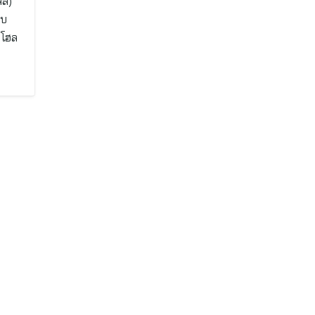
ล์)
อบ
 โฮล