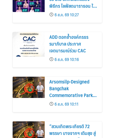
พิธีกร ไลฟ์สดมาราธอน ใน
“ดีลดีที่ตึกเตย 24 ชั่วโมง”
6 ส.ค. 69 10:27
ADD ตอกย้ำองค์กรธร
รมาภิบาล ประกาศ
เจตนารมณ์ร่วม CAC
6 ส.ค. 69 10:16
Arsomsilp-Designed
Bangchak
Commemorative Park
Receives Honour Award
6 ส.ค. 69 10:11
at MLAA 2026
“สวนเทิดพระเกียรติ 72
พรรษา บางจากฯ เติมสุข สู่