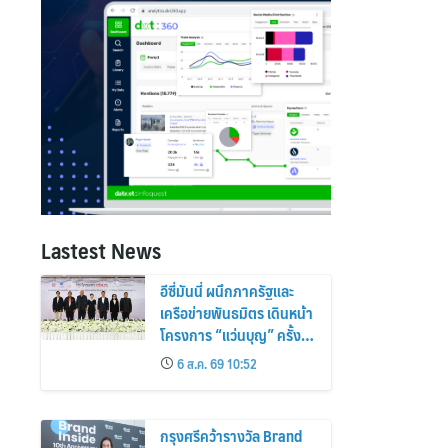
Lastest News
อีซี่มันนี่ ผนึกภาครัฐและ
เครือข่ายพันธมิตร เดินหน้า
โครงการ “แว่นบุญ” ครั้งที่
2 มอบแว่นสายตาแก่
6 ส.ค. 69 10:52
ประชาชน 600 คน ขยาย
โอกาสการมองเห็นสู่ชุมชน
ไทย
กรุงศรีคว้ารางวัล Brand