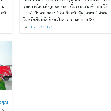
อาหาร
โก โฮลเซลล์ (GO Wholesale) ศูนย์ค้าส่งวัตถุดิบอาหาร
งาน
จุดหมายใหม่เพื่อผู้ประกอบการในระบบสมาชิก ภายใต้
นทรัล
การดำเนินงานของ บริษัท เซ็นทรัล ฟู้ด โฮลเซลล์ จำกัด
ในเครือเซ็นทรัล รีเทล เปิดสาขารามคำแหง 127…
30 เม.ย. 67 13:24
อคุณ