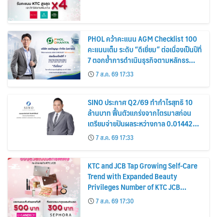
PHOL คว้าคะแนน AGM Checklist 100
คะแนนเต็ม ระดับ “ดีเยี่ยม” ต่อเนื่องเป็นปีที่
7 ตอกย้ำการดำเนินธุรกิจตามหลักธร
รมาภิบาล โปร่งใส สร้างความเชื่อมั่นผู้ถือ
7 ส.ค. 69 17:33
หุ้น
SINO ประกาศ Q2/69 ทำกำไรสุทธิ 10
ล้านบาท ฟื้นตัวแกร่งจากไตรมาสก่อน
เตรียมจ่ายปันผลระหว่างกาล 0.014423
บาทต่อหุ้น ครึ่งปีหลังมุ่งเติบโตต่อเนื่อง
7 ส.ค. 69 17:33
KTC and JCB Tap Growing Self-Care
Trend with Expanded Beauty
Privileges Number of KTC JCB
Cardmembers Spending on
7 ส.ค. 69 17:30
Cosmetics Rises 26%