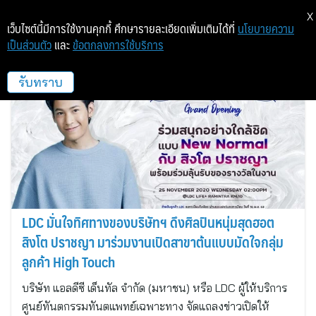
X
เว็บไซต์นี้มีการใช้งานคุกกี้ ศึกษารายละเอียดเพิ่มเติมได้ที่
นโยบายความ
เป็นส่วนตัว
และ
ข้อตกลงการใช้บริการ
แอลดีซี เด็นทัล
รับทราบ
LDC มั่นใจทิศทางของบริษัทฯ ดึงศิลปินหนุ่มสุดฮอต
สิงโต ปราชญา มาร่วมงานเปิดสาขาต้นแบบมัดใจกลุ่ม
ลูกค้า High Touch
บริษัท แอลดีซี เด็นทัล จำกัด (มหาชน) หรือ LDC ผู้ให้บริการ
ศูนย์ทันตกรรมทันตแพทย์เฉพาะทาง จัดแถลงข่าวเปิดให้