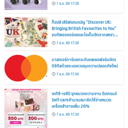
30%
7 ส.ค. 69 17:38
ท็อปส์ เสิร์ฟแคมเปญ “Discover UK:
Bringing British Favourites to You”
ขนทัพของอร่อยและไอเท็มฮิตจากสหราช
อาณาจักร ส่งตรงถึงมือตั้งแต่วันนี้ – 18
7 ส.ค. 69 17:38
สิงหาคมนี้
มาสเตอร์การ์ดยกระดับแพลตฟอร์มบัตร
ดิจิทัลด้วยระบบควบคุมความปลอดภัยใหม่
7 ส.ค. 69 17:36
เคทีซี–เจซีบี รุกหมวดความงาม รับเทรนด์
Self-careจำนวนสมาชิกใช้จ่ายหมวด
เครื่องสำอางเพิ่ม 26%
7 ส.ค. 69 17:34