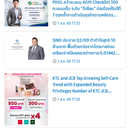
PHOL คว้าคะแนน AGM Checklist 100
คะแนนเต็ม ระดับ “ดีเยี่ยม” ต่อเนื่องเป็นปีที่
7 ตอกย้ำการดำเนินธุรกิจตามหลักธร
รมาภิบาล โปร่งใส สร้างความเชื่อมั่นผู้ถือ
7 ส.ค. 69 17:33
หุ้น
SINO ประกาศ Q2/69 ทำกำไรสุทธิ 10
ล้านบาท ฟื้นตัวแกร่งจากไตรมาสก่อน
เตรียมจ่ายปันผลระหว่างกาล 0.014423
บาทต่อหุ้น ครึ่งปีหลังมุ่งเติบโตต่อเนื่อง
7 ส.ค. 69 17:33
KTC and JCB Tap Growing Self-Care
Trend with Expanded Beauty
Privileges Number of KTC JCB
Cardmembers Spending on
7 ส.ค. 69 17:30
Cosmetics Rises 26%