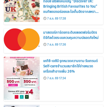
ท็อปส์ เสิร์ฟแคมเปญ “Discover UK:
Bringing British Favourites to You”
ขนทัพของอร่อยและไอเท็มฮิตจากสหราช
อาณาจักร ส่งตรงถึงมือตั้งแต่วันนี้ – 18
7 ส.ค. 69 17:38
สิงหาคมนี้
มาสเตอร์การ์ดยกระดับแพลตฟอร์มบัตร
ดิจิทัลด้วยระบบควบคุมความปลอดภัยใหม่
7 ส.ค. 69 17:36
เคทีซี–เจซีบี รุกหมวดความงาม รับเทรนด์
Self-careจำนวนสมาชิกใช้จ่ายหมวด
เครื่องสำอางเพิ่ม 26%
7 ส.ค. 69 17:34