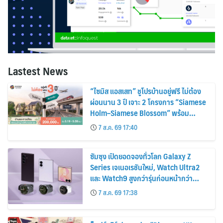
Lastest News
“ไซมิส แอสเสท” ชูโปรบ้านอยู่ฟรี ไม่ต้อง
ผ่อนนาน 3 ปี เจาะ 2 โครงการ “Siamese
Holm–Siamese Blossom” พร้อม
ส่วนลดและสิทธิพิเศษถึง 31 สิงหาคม
7 ส.ค. 69 17:40
2569
ซัมซุง เปิดยอดจองทั่วโลก Galaxy Z
Series เจเนอเรชันใหม่, Watch Ultra2
และ Watch9 สูงกว่ารุ่นก่อนหน้ากว่า
30%
7 ส.ค. 69 17:38