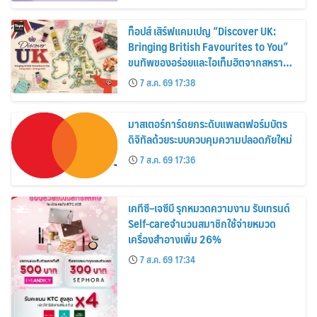
ท็อปส์ เสิร์ฟแคมเปญ “Discover UK:
Bringing British Favourites to You”
ขนทัพของอร่อยและไอเท็มฮิตจากสหราช
อาณาจักร ส่งตรงถึงมือตั้งแต่วันนี้ – 18
7 ส.ค. 69 17:38
สิงหาคมนี้
มาสเตอร์การ์ดยกระดับแพลตฟอร์มบัตร
ดิจิทัลด้วยระบบควบคุมความปลอดภัยใหม่
7 ส.ค. 69 17:36
เคทีซี–เจซีบี รุกหมวดความงาม รับเทรนด์
Self-careจำนวนสมาชิกใช้จ่ายหมวด
เครื่องสำอางเพิ่ม 26%
7 ส.ค. 69 17:34