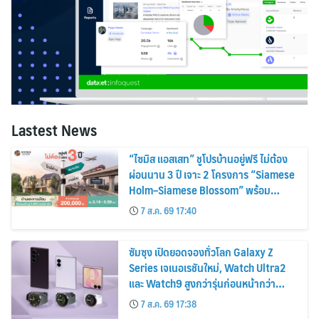
Lastest News
“ไซมิส แอสเสท” ชูโปรบ้านอยู่ฟรี ไม่ต้อง
ผ่อนนาน 3 ปี เจาะ 2 โครงการ “Siamese
Holm–Siamese Blossom” พร้อม
ส่วนลดและสิทธิพิเศษถึง 31 สิงหาคม
7 ส.ค. 69 17:40
2569
ซัมซุง เปิดยอดจองทั่วโลก Galaxy Z
Series เจเนอเรชันใหม่, Watch Ultra2
และ Watch9 สูงกว่ารุ่นก่อนหน้ากว่า
30%
7 ส.ค. 69 17:38