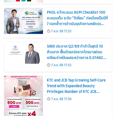
PHOL คว้าคะแนน AGM Checklist 100
คะแนนเต็ม ระดับ “ดีเยี่ยม” ต่อเนื่องเป็นปีที่
7 ตอกย้ำการดำเนินธุรกิจตามหลักธร
รมาภิบาล โปร่งใส สร้างความเชื่อมั่นผู้ถือ
7 ส.ค. 69 17:33
หุ้น
SINO ประกาศ Q2/69 ทำกำไรสุทธิ 10
ล้านบาท ฟื้นตัวแกร่งจากไตรมาสก่อน
เตรียมจ่ายปันผลระหว่างกาล 0.014423
บาทต่อหุ้น ครึ่งปีหลังมุ่งเติบโตต่อเนื่อง
7 ส.ค. 69 17:33
KTC and JCB Tap Growing Self-Care
Trend with Expanded Beauty
Privileges Number of KTC JCB
Cardmembers Spending on
7 ส.ค. 69 17:30
Cosmetics Rises 26%