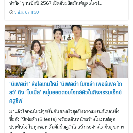
จำกัด’ รุกหนักปี 2567 เปิดตัวผลิตภัณฑ์สูตรใหม่…
5 มี.ค. 67 11:50
‘บิเฟสต้า’ ส่งไอเทมใหม่ ‘บิเฟสต้า ไมเซล่า เพอร์เฟค โก
ลว์’ ดึง ‘ไบเบิ้ล’ หนุ่มฮอตตอบโจทย์ผิวในกิจกรรมเอ็กซ์
คลูซีฟ
มาแล้วไอเทมใหม่จุดเริ่มต้นของผิวสุดปังจากแบรนด์เคลนซิ่ง
ชื่อดัง ‘บิเฟสต้า (Bifesta) พร้อมเดินหน้าสร้างโมเมนต์สุด
ประทับใจ ในทุกชอท สัมผัสผิวดูฉ่ำโกลว์ กระจ่างใส ผิวสุขภาพ