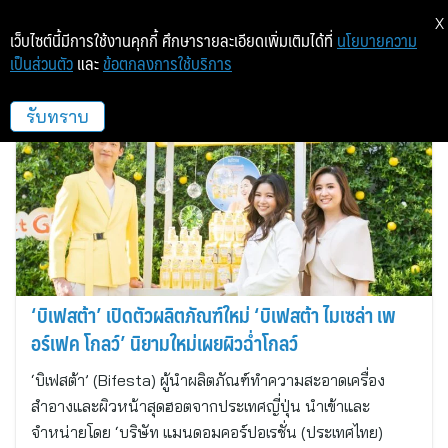
X
เว็บไซต์นี้มีการใช้งานคุกกี้ ศึกษารายละเอียดเพิ่มเติมได้ที่
นโยบายความ
เป็นส่วนตัว
และ
ข้อตกลงการใช้บริการ
แมนดอมคอร์ปอเรชั่น (ประเทศไทย)
รับทราบ
‘บิเฟสต้า’ เปิดตัวผลิตภัณฑ์ใหม่ ‘บิเฟสต้า ไมเซล่า เพ
อร์เฟค โกลว์’ นิยามใหม่เผยผิวฉ่ำโกลว์
‘บิเฟสต้า’ (Bifesta) ผู้นำผลิตภัณฑ์ทำความสะอาดเครื่อง
สำอางและผิวหน้าสุดฮอตจากประเทศญี่ปุ่น นำเข้าและ
จำหน่ายโดย ‘บริษัท แมนดอมคอร์ปอเรชั่น (ประเทศไทย)