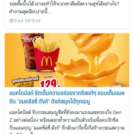
รอยยิ้มนั้นได้ เราจะทำให้พวกเขาสัมผัสความสุขได้อย่างไร?
คำถามสุดเรียบง่ายนี้…
5 ส.ค. 69 15:24
แมคโดนัลด์ จัดเต็มความอร่อยจากชีสแท้ๆ แบบเต็มแมค
กับ ‘แมคชีสซี่ ดังก์’ ดังก์สนุกได้ทุกเมนู
แมคโดนัลด์ จับกระแสเมนูชีสที่ยังคงมาแรงและครองใจ Gen
Z อย่างต่อเนื่อง พร้อมตอกย้ำความเป็นตัวจริงเพื่อคนรักชีส
กับแคมเปญ ‘แมคชีสซี่ ดังก์’ ที่กลับมากี่ครั้งก็สร้างกระแสความ