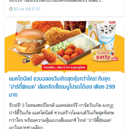
ทธิ์บริหารแฟรนไชส์ในประเทศไทยแต่เพียงรายเดียว…
10 ก.ค. 69 17:07
แมคโดนัลด์ ชวนฉลองวันเกิดสุดคุ้มกว่าใคร! กับชุด
‘ปาร์ตี้@แมค’ เลือกจัดเซ็ตเมนูโปรดได้เอง เพียง 299
บาท
รับฟรี! 3 ไอเทมเซอร์ไพรส์ แมคเฟลอร์รี-การ์ดวันเกิด-มงกุฎ
ปาร์ตี้วันเกิด แมคโดนัลด์ ชวนสร้างโมเมนต์วันเกิดสุดพิเศษ
กว่าใคร พร้อมความคุ้มแบบเต็มแมกซ์ ใหม่! ‘ปาร์ตี้@แมค’
เอาใจสายช่างเลือก…