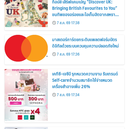
ท็อปส์ เสิร์ฟแคมเปญ “Discover UK:
Bringing British Favourites to You”
ขนทัพของอร่อยและไอเท็มฮิตจากสหราช
อาณาจักร ส่งตรงถึงมือตั้งแต่วันนี้ – 18
7 ส.ค. 69 17:38
สิงหาคมนี้
มาสเตอร์การ์ดยกระดับแพลตฟอร์มบัตร
ดิจิทัลด้วยระบบควบคุมความปลอดภัยใหม่
7 ส.ค. 69 17:36
เคทีซี–เจซีบี รุกหมวดความงาม รับเทรนด์
Self-careจำนวนสมาชิกใช้จ่ายหมวด
เครื่องสำอางเพิ่ม 26%
7 ส.ค. 69 17:34