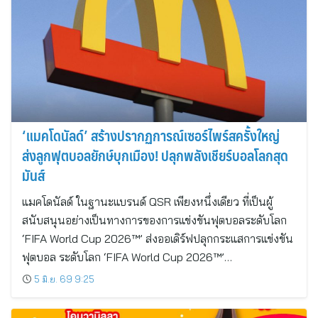
‘แมคโดนัลด์’ สร้างปรากฏการณ์เซอร์ไพร์สครั้งใหญ่
ส่งลูกฟุตบอลยักษ์บุกเมือง! ปลุกพลังเชียร์บอลโลกสุด
มันส์
แมคโดนัลด์ ในฐานะแบรนด์ QSR เพียงหนึ่งเดียว ที่เป็นผู้
สนับสนุนอย่างเป็นทางการของการแข่งขันฟุตบอลระดับโลก
‘FIFA World Cup 2026™’ ส่งออเดิร์ฟปลุกกระแสการแข่งขัน
ฟุตบอล ระดับโลก ‘FIFA World Cup 2026™’…
5 มิ.ย. 69 9:25