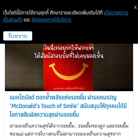
X
เว็บไซต์นี้มีการใช้งานคุกกี้ ศึกษารายละเอียดเพิ่มเติมได้ที่
นโยบายความ
เป็นส่วนตัว
และ
ข้อตกลงการใช้บริการ
แมคไทย
รับทราบ
แมคโดนัลด์ ตอกย้ำพลังแห่งรอยยิ้ม ผ่านแคมเปญ
‘McDonald’s Touch of Smile’ สนับสนุนให้ทุกคนได้มี
โอกาสสัมผัสความสุขผ่านรอยยิ้ม
เรามองเห็นความสุขได้จากรอยยิ้ม…รอยยิ้มของลูก และรอยยิ้ม
ของแม่ แต่หากมีบางคนที่ไม่สามารถมองเห็นความสุขจาก