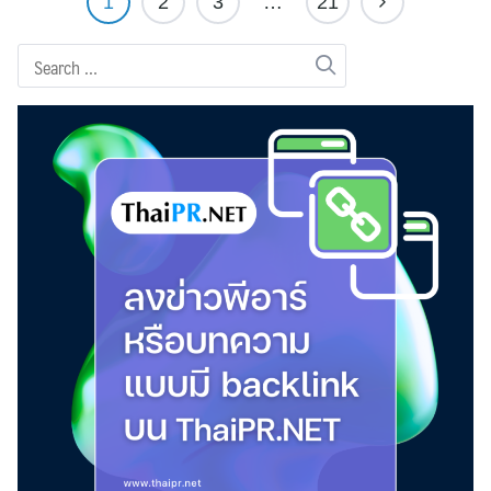
1
2
3
…
21