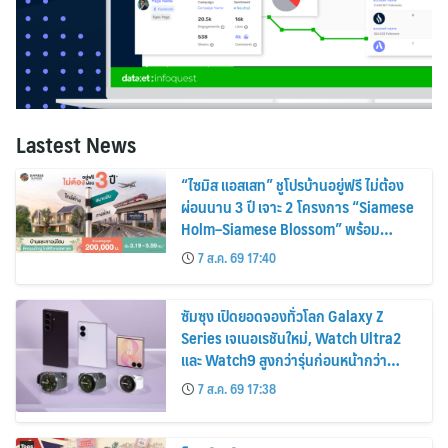
Lastest News
“ไซมิส แอสเสท” ชูโปรบ้านอยู่ฟรี ไม่ต้อง
ผ่อนนาน 3 ปี เจาะ 2 โครงการ “Siamese
Holm–Siamese Blossom” พร้อม
ส่วนลดและสิทธิพิเศษถึง 31 สิงหาคม
7 ส.ค. 69 17:40
2569
ซัมซุง เปิดยอดจองทั่วโลก Galaxy Z
Series เจเนอเรชันใหม่, Watch Ultra2
และ Watch9 สูงกว่ารุ่นก่อนหน้ากว่า
30%
7 ส.ค. 69 17:38