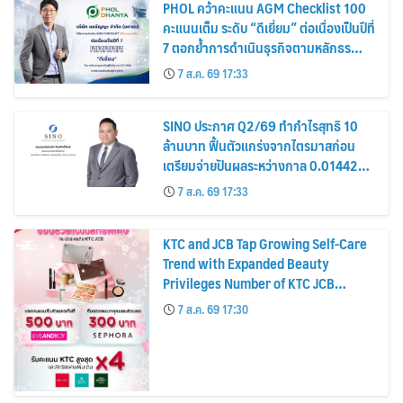
PHOL คว้าคะแนน AGM Checklist 100
คะแนนเต็ม ระดับ “ดีเยี่ยม” ต่อเนื่องเป็นปีที่
7 ตอกย้ำการดำเนินธุรกิจตามหลักธร
รมาภิบาล โปร่งใส สร้างความเชื่อมั่นผู้ถือ
7 ส.ค. 69 17:33
หุ้น
SINO ประกาศ Q2/69 ทำกำไรสุทธิ 10
ล้านบาท ฟื้นตัวแกร่งจากไตรมาสก่อน
เตรียมจ่ายปันผลระหว่างกาล 0.014423
บาทต่อหุ้น ครึ่งปีหลังมุ่งเติบโตต่อเนื่อง
7 ส.ค. 69 17:33
KTC and JCB Tap Growing Self-Care
Trend with Expanded Beauty
Privileges Number of KTC JCB
Cardmembers Spending on
7 ส.ค. 69 17:30
Cosmetics Rises 26%