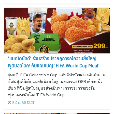
‘แมคโดนัลด์’ ร่วมสร้างปรากฎการณ์ความยิ่งใหญ่
ฟุตบอลโลก! กับแคมเปญ ‘FIFA World Cup Meal’
สุ่มฟรี! ‘FIFA Collectible Cup’ แก้วฟีฟ่านักเตะระดับตำนาน
ดีไซน์สุดลิมิเต็ด แมคโดนัลด์ ในฐานะแบรนด์ QSR เพียงหนึ่ง
เดียว ที่เป็นผู้สนับสนุนอย่างเป็นทางการของการแข่งขัน
ฟุตบอลระดับโลก ‘FIFA World Cup…
8 มิ.ย. 69 12:21