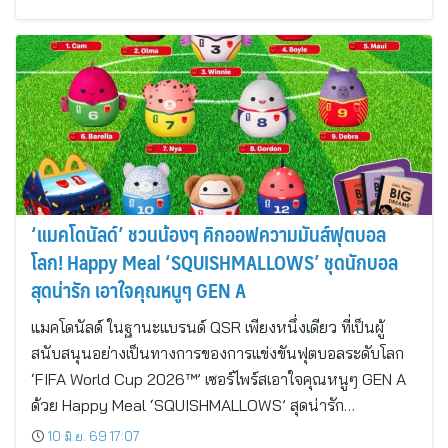
‘แมคโดนัลด์’ ชวนน้องๆ คิกออฟความมันส์ฟุตบอล
โลก! Happy Meal ‘SQUISHMALLOWS’ ชุดนักบอล
สุดน่ารัก เอาใจคุณหนูๆ GEN A
แมคโดนัลด์ ในฐานะแบรนด์ QSR เพียงหนึ่งเดียว ที่เป็นผู้
สนับสนุนอย่างเป็นทางการของการแข่งขันฟุตบอลระดับโลก
‘FIFA World Cup 2026™’ เซอร์ไพร์สเอาใจคุณหนูๆ GEN A
ด้วย Happy Meal ‘SQUISHMALLOWS’ สุดน่ารัก…
10 มิ.ย. 69 17:07