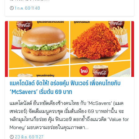
1 ก.ค. 69 11:48
แมคโดนัลด์ จัดให้! อร่อยคุ้ม ฟินเวอร์ เพื่อคนไทยกับ
‘McSavers’ เริ่มต้น 69 บาท
แมคโดนัลด์ ยืนหยัดเคียงข้างคนไทย กับ ‘McSavers’ (แมค
เซฟเวอร์) จัดเต็มเมนูครบชุด เริ่มต้นเพียง 69 บาทเท่านั้น จะ
พลิกมุมไหนก็อร่อย คุ้ม ฟินเวอร์! ตอกย้ำถึงแนวคิด ‘Value for
Money’ มอบความอร่อยในคุณภาพตา…
23 มิ.ย. 69 11:27