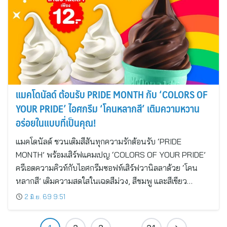
แมคโดนัลด์ ต้อนรับ PRIDE MONTH กับ ‘COLORS OF
YOUR PRIDE’ ไอศกรีม ‘โคนหลากสี’ เติมความหวาน
อร่อยในแบบที่เป็นคุณ!
แมคโดนัลด์ ชวนเติมสีสันทุกความรักต้อนรับ ‘PRIDE
MONTH’ พร้อมเสิร์ฟแคมเปญ ‘COLORS OF YOUR PRIDE’
ครีเอตความคิวท์กับไอศกรีมซอฟท์เสิร์ฟวานิลลาด้วย ‘โคน
หลากสี’ เติมความสดใสในเฉดสีม่วง, สีชมพู และสีเขียว…
2 มิ.ย. 69 9:51