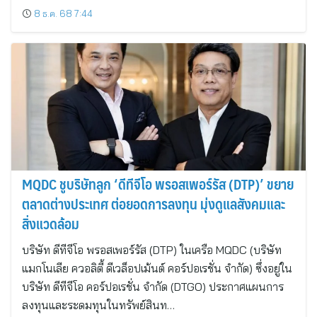
8 ธ.ค. 68 7:44
MQDC ชูบริษัทลูก ‘ดีทีจีโอ พรอสเพอร์รัส (DTP)’ ขยาย
ตลาดต่างประเทศ ต่อยอดการลงทุน มุ่งดูแลสังคมและ
สิ่งแวดล้อม
บริษัท ดีทีจีโอ พรอสเพอร์รัส (DTP) ในเครือ MQDC (บริษัท
แมกโนเลีย ควอลิตี้ ดีเวล็อปเม้นต์ คอร์ปอเรชั่น จำกัด) ซึ่งอยู่ใน
บริษัท ดีทีจีโอ คอร์ปอเรชั่น จำกัด (DTGO) ประกาศแผนการ
ลงทุนและระดมทุนในทรัพย์สินท…