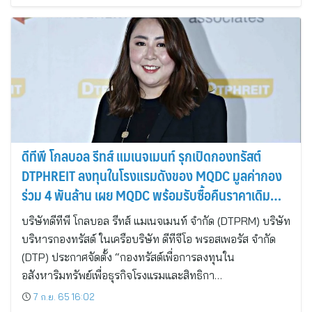
ดีทีพี โกลบอล รีทส์ แมเนจเมนท์ รุกเปิดกองทรัสต์
DTPHREIT ลงทุนในโรงแรมดังของ MQDC มูลค่ากอง
ร่วม 4 พันล้าน เผย MQDC พร้อมรับซื้อคืนราคาเดิม
หลังปิดกอง มั่นใจศักยภาพแข็งแกร่ง
บริษัทดีทีพี โกลบอล รีทส์ แมเนจเมนท์ จำกัด (DTPRM) บริษัท
บริหารกองทรัสต์ ในเครือบริษัท ดีทีจีโอ พรอสเพอรัส จำกัด
(DTP) ประกาศจัดตั้ง “กองทรัสต์เพื่อการลงทุนใน
อสังหาริมทรัพย์เพื่อธุรกิจโรงแรมและสิทธิกา…
7 ก.ย. 65 16:02