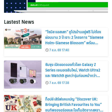
Lastest News
“ไซมิส แอสเสท” ชูโปรบ้านอยู่ฟรี ไม่ต้อง
ผ่อนนาน 3 ปี เจาะ 2 โครงการ “Siamese
Holm–Siamese Blossom” พร้อม
ส่วนลดและสิทธิพิเศษถึง 31 สิงหาคม
7 ส.ค. 69 17:40
2569
ซัมซุง เปิดยอดจองทั่วโลก Galaxy Z
Series เจเนอเรชันใหม่, Watch Ultra2
และ Watch9 สูงกว่ารุ่นก่อนหน้ากว่า
30%
7 ส.ค. 69 17:38
ท็อปส์ เสิร์ฟแคมเปญ “Discover UK:
Bringing British Favourites to You”
ขนทัพของอร่อยและไอเท็มฮิตจากสหราช