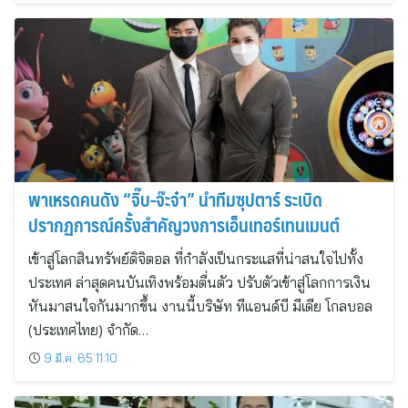
พาเหรดคนดัง “จิ๊บ-จ๊ะจ๋า” นำทีมซุปตาร์ ระเบิด
ปรากฏการณ์ครั้งสำคัญวงการเอ็นเทอร์เทนเมนต์
เข้าสู่โลกสินทรัพย์ดิจิตอล ที่กำลังเป็นกระแสที่น่าสนใจไปทั้ง
ประเทศ ล่าสุดคนบันเทิงพร้อมตื่นตัว ปรับตัวเข้าสู่โลกการเงิน
หันมาสนใจกันมากขึ้น งานนี้บริษัท ทีแอนด์บี มีเดีย โกลบอล
(ประเทศไทย) จำกัด…
9 มี.ค. 65 11:10