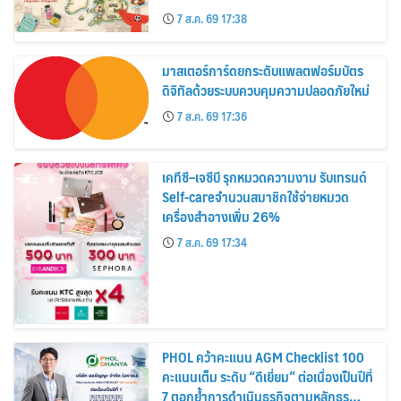
อาณาจักร ส่งตรงถึงมือตั้งแต่วันนี้ – 18
7 ส.ค. 69 17:38
สิงหาคมนี้
มาสเตอร์การ์ดยกระดับแพลตฟอร์มบัตร
ดิจิทัลด้วยระบบควบคุมความปลอดภัยใหม่
7 ส.ค. 69 17:36
เคทีซี–เจซีบี รุกหมวดความงาม รับเทรนด์
Self-careจำนวนสมาชิกใช้จ่ายหมวด
เครื่องสำอางเพิ่ม 26%
7 ส.ค. 69 17:34
PHOL คว้าคะแนน AGM Checklist 100
คะแนนเต็ม ระดับ “ดีเยี่ยม” ต่อเนื่องเป็นปีที่
7 ตอกย้ำการดำเนินธุรกิจตามหลักธร