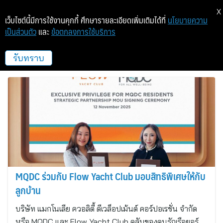
X
เว็บไซต์นี้มีการใช้งานคุกกี้ ศึกษารายละเอียดเพิ่มเติมได้ที่
นโยบายความ
เป็นส่วนตัว
และ
ข้อตกลงการใช้บริการ
แมกโนเลีย ควอลิตี้ ดีเวล็อปเม้นต์
คอร์ปอเรชั่น
รับทราบ
MQDC ร่วมกับ Flow Yacht Club มอบสิทธิพิเศษให้กับ
ลูกบ้าน
บริษัท แมกโนเลีย ควอลิตี้ ดีเวล็อปเม้นต์ คอร์ปอเรชั่น จำกัด
หรือ MQDC และ Flow Yacht Club คลับของคนรักเรือยอร์