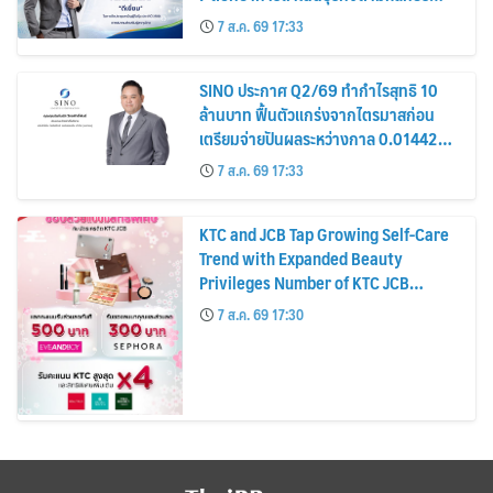
รมาภิบาล โปร่งใส สร้างความเชื่อมั่นผู้ถือ
7 ส.ค. 69 17:33
หุ้น
SINO ประกาศ Q2/69 ทำกำไรสุทธิ 10
ล้านบาท ฟื้นตัวแกร่งจากไตรมาสก่อน
เตรียมจ่ายปันผลระหว่างกาล 0.014423
บาทต่อหุ้น ครึ่งปีหลังมุ่งเติบโตต่อเนื่อง
7 ส.ค. 69 17:33
KTC and JCB Tap Growing Self-Care
Trend with Expanded Beauty
Privileges Number of KTC JCB
Cardmembers Spending on
7 ส.ค. 69 17:30
Cosmetics Rises 26%