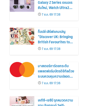
Galaxy Z Series เจเนอเร
ชันใหม่, Watch Ultra2
และ Watch9 สูงกว่ารุ่น
7 ส.ค. 69 17:38
ก่อนหน้ากว่า 30%
ท็อปส์ เสิร์ฟแคมเปญ
“Discover UK: Bringing
British Favourites to
You” ขนทัพของอร่อยและ
7 ส.ค. 69 17:38
ไอเท็มฮิตจากสหราช
อาณาจักร ส่งตรงถึงมือ
ตั้งแต่วันนี้ – 18 สิงหาคมนี้
มาสเตอร์การ์ดยกระดับ
แพลตฟอร์มบัตรดิจิทัลด้วย
ระบบควบคุมความปลอดภัย
ใหม่
7 ส.ค. 69 17:36
เคทีซี–เจซีบี รุกหมวดความ
งาม รับเทรนด์ Self-