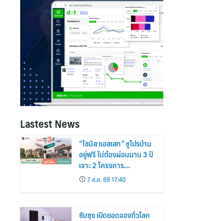
Lastest News
“ไซมิส แอสเสท” ชูโปรบ้าน
อยู่ฟรี ไม่ต้องผ่อนนาน 3 ปี
เจาะ 2 โครงการ
“Siamese Holm–
7 ส.ค. 69 17:40
Siamese Blossom”
พร้อมส่วนลดและสิทธิพิเศษ
ถึง 31 สิงหาคม 2569
ซัมซุง เปิดยอดจองทั่วโลก