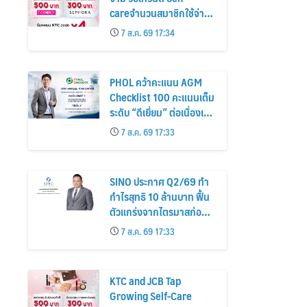
careจำนวนสมาชิกใช้จ่าย
หมวดเครื่องสำอางเพิ่ม
7 ส.ค. 69 17:34
26%
PHOL คว้าคะแนน AGM
Checklist 100 คะแนนเต็ม
ระดับ “ดีเยี่ยม” ต่อเนื่องเป็น
ปีที่ 7 ตอกย้ำการดำเนิน
7 ส.ค. 69 17:33
ธุรกิจตามหลักธรรมาภิบาล
โปร่งใส สร้างความเชื่อมั่นผู้
ถือหุ้น
SINO ประกาศ Q2/69 ทำ
กำไรสุทธิ 10 ล้านบาท ฟื้น
ตัวแกร่งจากไตรมาสก่อน
เตรียมจ่ายปันผลระหว่าง
7 ส.ค. 69 17:33
กาล 0.014423 บาทต่อหุ้น
ครึ่งปีหลังมุ่งเติบโตต่อเนื่อง
KTC and JCB Tap
Growing Self-Care