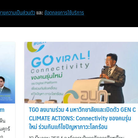
หน้าแรก
ท่องเที่ยว
ไอที
เศรษฐกิจ/การเงิน
ายความเป็นส่วนตัว
และ
ข้อตกลงการใช้บริการ
um
TGO ลงนามร่วม 4 มหาวิทยาลัยและเปิดตัว GEN C
CLIMATE ACTIONS: Connectivity ของคนรุ่น
ดิน
ใหม่ ร่วมกันแก้ไขปัญหาภาวะโลกร้อน
ศุกร์
จก