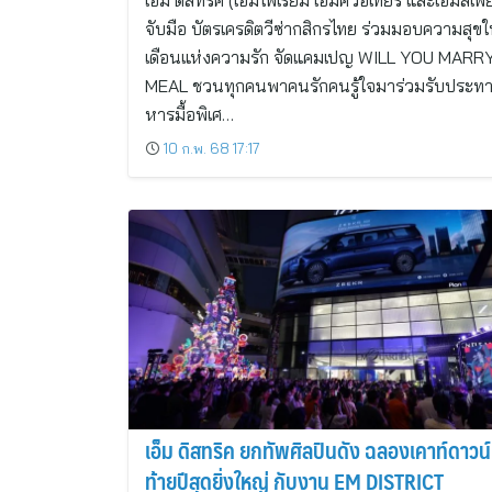
เอ็ม ดิสทริค (เอ็มโพเรียม เอ็มควอเทียร์ และเอ็มสเฟีย
จับมือ บัตรเครดิตวีซ่ากสิกรไทย ร่วมมอบความสุข
เดือนแห่งความรัก จัดแคมเปญ WILL YOU MARR
MEAL ชวนทุกคนพาคนรักคนรู้ใจมาร่วมรับประท
หารมื้อพิเศ…
10 ก.พ. 68 17:17
เอ็ม ดิสทริค ยกทัพศิลปินดัง ฉลองเคาท์ดาวน์
ท้ายปีสุดยิ่งใหญ่ กับงาน EM DISTRICT