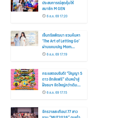
ประสบการณ์สุดคุ้มให้
สมาชิก M GEN
6 ส.ค. 69 17:20
เซ็นทรัลพัฒนา ชวนค้นหา
‘The Art of Letting Go’
ผ่านแคมเปญ Mom
Moments: Proud Mom.
6 ส.ค. 69 17:19
Proud of My Mom.
กระแสตอบรับดี! “ปัญญา 5
ดาว อีทส์แฟร์” เดินหน้าสู่
ฝั่งธนฯ จัดใหญ่กว่าเดิม
ร้านเด็ดเพิ่ม อิ่มฟิน 10 วัน
6 ส.ค. 69 17:15
เต็ม!
จักรวาลสะเทือน! 77 สาว
งาม “MUT2026” ตบเท้า