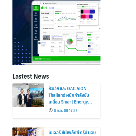
Lastest News
หัวเว่ย และ GAC AION
Thailand ผนึกกำลังขับ
เคลื่อน Smart Energy
Ecosystem เชื่อม GAC
6 ส.ค. 69 17:37
GN8 PHEV รถยนต์ MPV
ระดับพรีเมียม เข้ากับ
พลังงานแสงอาทิตย์ภายใน
เมเจอร์ ซีนีเพล็กซ์ กรุ้ป มอบ
บ้าน