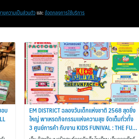
หน้าแรก
ท่องเที่ยว
ไอที
เศรษฐกิจ/การเงิน
ายความเป็นส่วนตัว
และ
ข้อตกลงการใช้บริการ
 มอบ
EM DISTRICT ฉลองวันเด็กแห่งชาติ 2568 สุดยิ่ง
LL
ใหญ่ พาเหรดกิจกรรมแห่งความสุข จัดเต็มทั่วทั้ง
3 ศูนย์การค้า กับงาน KIDS FUNIVAL : THE FUN
FACTORY 2025