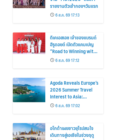
รายงานตัวเข้ากองฯวันแรก
6 ส.ค. 69 17:13
ดีเคเอสเอช เจ้าของแบรนด์
ฮีรูดอยด์ เปิดตัวแคมเปญ
“Road to Winning with
the MPS Science”
6 ส.ค. 69 17:12
Agoda Reveals Europe’s
2026 Summer Travel
Interest to Asia:
Bangkok, Koh Samui,
6 ส.ค. 69 17:02
and Pattaya Among the
Top Cities
อโกด้าเผยชาวยุโรปสนใจ
เดินทางสู่เอเชียในช่วงฤดู