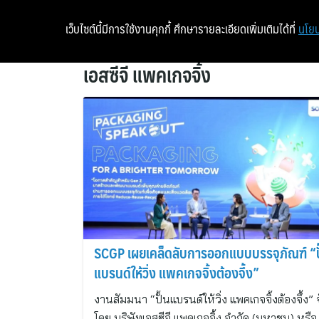
เว็บไซต์นี้มีการใช้งานคุกกี้ ศึกษารายละเอียดเพิ่มเติมได้ที่
นโยบ
เอสซีจี แพคเกจจิ้ง
SCGP เผยเคล็ดลับการออกแบบบรรจุภัณฑ์ “ป
แบรนด์ให้วิ่ง แพคเกจจิ้งต้องจึ้ง”
งานสัมมนา “ปั้นแบรนด์ให้วิ่ง แพคเกจจิ้งต้องจึ้ง” 
โดย บริษัทเอสซีจี แพคเกจจิ้ง จำกัด (มหาชน) หรือ