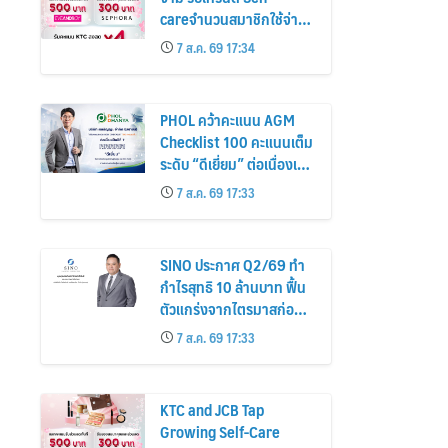
careจำนวนสมาชิกใช้จ่าย
หมวดเครื่องสำอางเพิ่ม
7 ส.ค. 69 17:34
26%
PHOL คว้าคะแนน AGM
Checklist 100 คะแนนเต็ม
ระดับ “ดีเยี่ยม” ต่อเนื่องเป็น
ปีที่ 7 ตอกย้ำการดำเนิน
7 ส.ค. 69 17:33
ธุรกิจตามหลักธรรมาภิบาล
โปร่งใส สร้างความเชื่อมั่นผู้
ถือหุ้น
SINO ประกาศ Q2/69 ทำ
กำไรสุทธิ 10 ล้านบาท ฟื้น
ตัวแกร่งจากไตรมาสก่อน
เตรียมจ่ายปันผลระหว่าง
7 ส.ค. 69 17:33
กาล 0.014423 บาทต่อหุ้น
ครึ่งปีหลังมุ่งเติบโตต่อเนื่อง
KTC and JCB Tap
Growing Self-Care