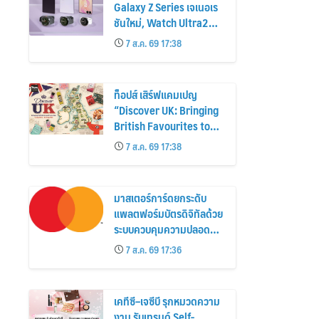
Galaxy Z Series เจเนอเร
ชันใหม่, Watch Ultra2
และ Watch9 สูงกว่ารุ่น
7 ส.ค. 69 17:38
ก่อนหน้ากว่า 30%
ท็อปส์ เสิร์ฟแคมเปญ
“Discover UK: Bringing
British Favourites to
You” ขนทัพของอร่อยและ
7 ส.ค. 69 17:38
ไอเท็มฮิตจากสหราช
อาณาจักร ส่งตรงถึงมือ
ตั้งแต่วันนี้ – 18 สิงหาคมนี้
มาสเตอร์การ์ดยกระดับ
แพลตฟอร์มบัตรดิจิทัลด้วย
ระบบควบคุมความปลอดภัย
ใหม่
7 ส.ค. 69 17:36
เคทีซี–เจซีบี รุกหมวดความ
งาม รับเทรนด์ Self-