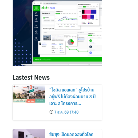
Lastest News
“ไซมิส แอสเสท” ชูโปรบ้าน
อยู่ฟรี ไม่ต้องผ่อนนาน 3 ปี
เจาะ 2 โครงการ
“Siamese Holm–
7 ส.ค. 69 17:40
Siamese Blossom”
พร้อมส่วนลดและสิทธิพิเศษ
ถึง 31 สิงหาคม 2569
ซัมซุง เปิดยอดจองทั่วโลก