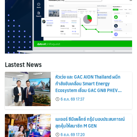
Lastest News
หัวเว่ย และ GAC AION Thailand ผนึก
กำลังขับเคลื่อน Smart Energy
Ecosystem เชื่อม GAC GN8 PHEV
รถยนต์ MPV ระดับพรีเมียม เข้ากับ
6 ส.ค. 69 17:37
พลังงานแสงอาทิตย์ภายในบ้าน
เมเจอร์ ซีนีเพล็กซ์ กรุ้ป มอบประสบการณ์
สุดคุ้มให้สมาชิก M GEN
6 ส.ค. 69 17:20