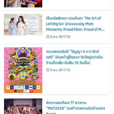
เซ็นทรัลพัฒนา ชวนค้นหา ‘The Art of
Letting Go’ ผ่านแคมเปญ Mom
Moments: Proud Mom. Proud of My
Mom.
6 ส.ค. 69 17:19
กระแสตอบรับดี! “ปัญญา 5 ดาว อีทส์
แฟร์” เดินหน้าสู่ฝั่งธนฯ จัดใหญ่กว่าเดิม
ร้านเด็ดเพิ่ม อิ่มฟิน 10 วันเต็ม!
6 ส.ค. 69 17:15
จักรวาลสะเทือน! 77 สาวงาม
“MUT2026” ตบเท้ารายงานตัวเข้ากองฯ
วันแรก