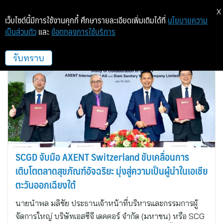
X
เว็บไซต์นี้มีการใช้งานคุกกี้ ศึกษารายละเอียดเพิ่มเติมได้ที่
นโยบายความ
เป็นส่วนตัว
และ
ข้อตกลงการใช้บริการ
เอสซีจี เดคคอร์
รับทราบ
SCGD จับมือ AXENT Switzerland ขับเคลื่อนการ
เติบโตตลาดสุขภัณฑ์อัจฉริยะ มุ่งสู่ความเป็นผู้นำในเอเชีย
ตะวันออกเฉียงใต้
นายนำพล มลิชัย ประธานเจ้าหน้าที่บริหารและกรรมการผู้
จัดการใหญ่ บริษัทเอสซีจี เดคคอร์ จำกัด (มหาชน) หรือ SCG