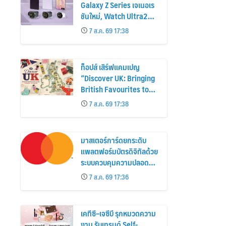
Galaxy Z Series เจเนอเร
ชันใหม่, Watch Ultra2
และ Watch9 สูงกว่ารุ่น
7 ส.ค. 69 17:38
ก่อนหน้ากว่า 30%
ท็อปส์ เสิร์ฟแคมเปญ
“Discover UK: Bringing
British Favourites to
You” ขนทัพของอร่อยและ
7 ส.ค. 69 17:38
ไอเท็มฮิตจากสหราช
อาณาจักร ส่งตรงถึงมือ
ตั้งแต่วันนี้ – 18 สิงหาคมนี้
มาสเตอร์การ์ดยกระดับ
แพลตฟอร์มบัตรดิจิทัลด้วย
ระบบควบคุมความปลอดภัย
ใหม่
7 ส.ค. 69 17:36
เคทีซี–เจซีบี รุกหมวดความ
งาม รับเทรนด์ Self-