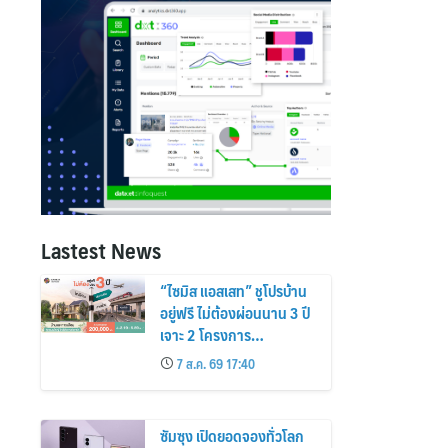
Lastest News
“ไซมิส แอสเสท” ชูโปรบ้าน
อยู่ฟรี ไม่ต้องผ่อนนาน 3 ปี
เจาะ 2 โครงการ
“Siamese Holm–
7 ส.ค. 69 17:40
Siamese Blossom”
พร้อมส่วนลดและสิทธิพิเศษ
ถึง 31 สิงหาคม 2569
ซัมซุง เปิดยอดจองทั่วโลก