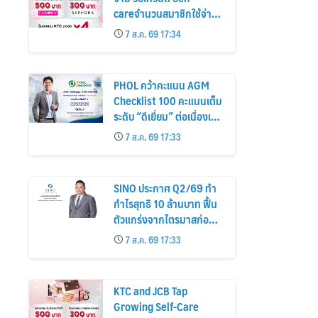
careจำนวนสมาชิกใช้จ่าย
หมวดเครื่องสำอางเพิ่ม
7 ส.ค. 69 17:34
26%
PHOL คว้าคะแนน AGM
Checklist 100 คะแนนเต็ม
ระดับ “ดีเยี่ยม” ต่อเนื่องเป็น
ปีที่ 7 ตอกย้ำการดำเนิน
7 ส.ค. 69 17:33
ธุรกิจตามหลักธรรมาภิบาล
โปร่งใส สร้างความเชื่อมั่นผู้
ถือหุ้น
SINO ประกาศ Q2/69 ทำ
กำไรสุทธิ 10 ล้านบาท ฟื้น
ตัวแกร่งจากไตรมาสก่อน
เตรียมจ่ายปันผลระหว่าง
7 ส.ค. 69 17:33
กาล 0.014423 บาทต่อหุ้น
ครึ่งปีหลังมุ่งเติบโตต่อเนื่อง
KTC and JCB Tap
Growing Self-Care