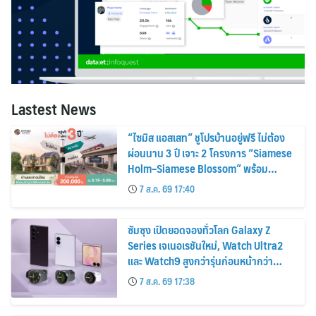
Lastest News
“ไซมิส แอสเสท” ชูโปรบ้านอยู่ฟรี ไม่ต้อง
ผ่อนนาน 3 ปี เจาะ 2 โครงการ “Siamese
Holm–Siamese Blossom” พร้อม
ส่วนลดและสิทธิพิเศษถึง 31 สิงหาคม
7 ส.ค. 69 17:40
2569
ซัมซุง เปิดยอดจองทั่วโลก Galaxy Z
Series เจเนอเรชันใหม่, Watch Ultra2
และ Watch9 สูงกว่ารุ่นก่อนหน้ากว่า
30%
7 ส.ค. 69 17:38