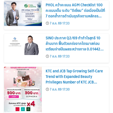
PHOL คว้าคะแนน AGM Checklist 100
คะแนนเต็ม ระดับ “ดีเยี่ยม” ต่อเนื่องเป็นปีที่
7 ตอกย้ำการดำเนินธุรกิจตามหลักธร
รมาภิบาล โปร่งใส สร้างความเชื่อมั่นผู้ถือ
7 ส.ค. 69 17:33
หุ้น
SINO ประกาศ Q2/69 ทำกำไรสุทธิ 10
ล้านบาท ฟื้นตัวแกร่งจากไตรมาสก่อน
เตรียมจ่ายปันผลระหว่างกาล 0.014423
บาทต่อหุ้น ครึ่งปีหลังมุ่งเติบโตต่อเนื่อง
7 ส.ค. 69 17:33
KTC and JCB Tap Growing Self-Care
Trend with Expanded Beauty
Privileges Number of KTC JCB
Cardmembers Spending on
7 ส.ค. 69 17:30
Cosmetics Rises 26%