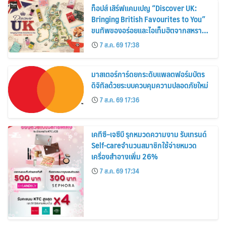
ท็อปส์ เสิร์ฟแคมเปญ “Discover UK:
Bringing British Favourites to You”
ขนทัพของอร่อยและไอเท็มฮิตจากสหราช
อาณาจักร ส่งตรงถึงมือตั้งแต่วันนี้ – 18
7 ส.ค. 69 17:38
สิงหาคมนี้
มาสเตอร์การ์ดยกระดับแพลตฟอร์มบัตร
ดิจิทัลด้วยระบบควบคุมความปลอดภัยใหม่
7 ส.ค. 69 17:36
เคทีซี–เจซีบี รุกหมวดความงาม รับเทรนด์
Self-careจำนวนสมาชิกใช้จ่ายหมวด
เครื่องสำอางเพิ่ม 26%
7 ส.ค. 69 17:34