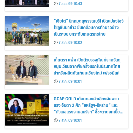
คาร์บอนไทย เชื่อมโยงอาเซียน เปิดโอกาสสู่
7 ส.ค. 69 10:43
ตลาดสากล
“เจียไต๋” ปักหมุดสุพรรณบุรี! เปิดแปลงโชว์
โซลูชันนาข้าว ขับเคลื่อนการทำนาอย่าง
เป็นระบบ ยกระดับเกษตรกรไทย
7 ส.ค. 69 10:02
เต็ดตรา แพ้ค เปิดตัวบรรจุภัณฑ์จากวัสดุ
หมุนเวียนจากพืชครั้งแรกในประเทศไทย
สำหรับผลิตภัณฑ์นมเชียงใหม่ เฟรชมิลค์
7 ส.ค. 69 10:01
GCAP GOLD เตือนทองคำเสี่ยงผันผวน
แรง จับตา 2 ศึก “สหรัฐฯ-อิหร่าน” และ
“ตัวเลขแรงงานสหรัฐฯ” ชี้ชะตาดอกเบี้ย
เฟด
7 ส.ค. 69 10:01