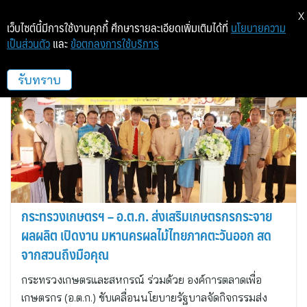
X
เว็บไซต์นี้มีการใช้งานคุกกี้ ศึกษารายละเอียดเพิ่มเติมได้ที่
นโยบายความ
เป็นส่วนตัว
และ
ข้อตกลงการใช้บริการ
เวิร์คลิงค์ พับลิชชิ่ง
รับทราบ
กระทรวงเกษตรฯ – อ.ต.ก. ส่งเสริมเกษตรกรกระจาย
ผลผลิต เปิดงาน มหานครผลไม้ไทยภาคตะวันออก สด
จากสวนถึงมือคุณ
กระทรวงเกษตรและสหกรณ์ ร่วมด้วย องค์การตลาดเพื่อ
เกษตรกร (อ.ต.ก.) ขับเคลื่อนนโยบายรัฐบาลจัดกิจกรรมส่ง