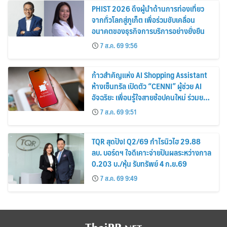
PHIST 2026 ดึงผู้นำด้านการท่องเที่ยว
จากทั่วโลกสู่ภูเก็ต เพื่อร่วมขับเคลื่อน
อนาคตของธุรกิจการบริการอย่างยั่งยืน
7 ส.ค. 69 9:56
ก้าวสำคัญแห่ง AI Shopping Assistant
ห้างเซ็นทรัล เปิดตัว “CENNI” ผู้ช่วย AI
อัจฉริยะ เพื่อนรู้ใจสายช้อปคนใหม่ ร่วมยก
ระดับประสบการณ์ช้อปปิ้งให้ง่ายขึ้นได้ ใน
7 ส.ค. 69 9:51
แชตเดียว
TQR สุดปัง! Q2/69 กำไรนิวไฮ 29.88
ลบ. บอร์ดฯ ใจดีเคาะจ่ายปันผลระหว่างกาล
0.203 บ./หุ้น รับทรัพย์ 4 ก.ย.69
7 ส.ค. 69 9:49