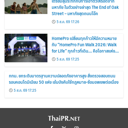
เตรียมลุ้นระทึกกับการเอาตัวให้รอดจาก
มหาภัย ในตัวอย่างล่าสุด The End of Oak
Street – มหาภัยสุดถนนโอ๊ค
5 ส.ค. 69 17:26
HomePro เปลี่ยนทุกก้าวให้มีความหมาย
กับ “HomePro Fun Walk 2026: Walk
for Life” ทุกก้าวที่เดิน… คือโอกาสแห่ง
การมีชีวิต
5 ส.ค. 69 17:25
กทม. ยกระดับมาตรฐานความปลอดภัยอาคารสูง สั่งตรวจสอบถนน
รอบคอนโดมิเนียม 50 แห่ง เข้มบังคับใช้กฎหมาย-ซ้อมอพยพต่อเนื่อง
5 ส.ค. 69 17:25