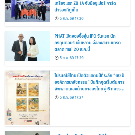
เครื่องแรก ZBHA จับมือซูเปอร์ การ์ด
นำร่องที่ภูเก็ต
5 ส.ค. 69 17:30
PHAT เปิดจองซื้อหุ้น IPO วันแรก นัก
ลงทุนตอบรับล้นหลาม จ่อลงสนามเทรด
ตลาด mai 20 ส.ค.นี้
5 ส.ค. 69 17:29
ไปรษณีย์ไทย เปิดตัวแสตมป์ที่ระลึก “60 ปี
องค์การเภสัชกรรม” บันทึกจุดเริ่มต้นการ
พึ่งพาตนเองด้านยาของไทย สู่ 6 ทศวรรษ
แห่งการพัฒนาสุขภาพคนไทย
5 ส.ค. 69 17:27