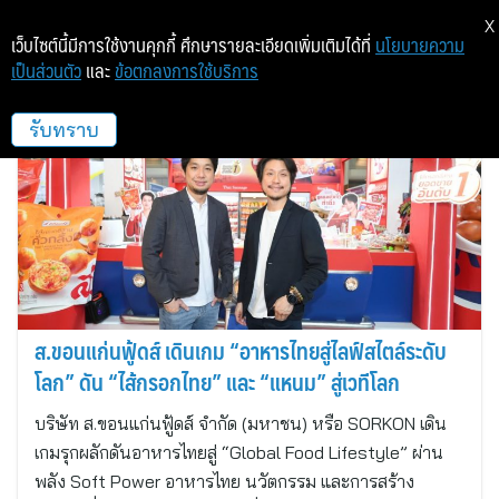
X
เว็บไซต์นี้มีการใช้งานคุกกี้ ศึกษารายละเอียดเพิ่มเติมได้ที่
นโยบายความ
เป็นส่วนตัว
และ
ข้อตกลงการใช้บริการ
เล็ทซ์ เซเรเบรท
รับทราบ
ส.ขอนแก่นฟู้ดส์ เดินเกม “อาหารไทยสู่ไลฟ์สไตล์ระดับ
โลก” ดัน “ไส้กรอกไทย” และ “แหนม” สู่เวทีโลก
บริษัท ส.ขอนแก่นฟู้ดส์ จำกัด (มหาชน) หรือ SORKON เดิน
เกมรุกผลักดันอาหารไทยสู่ “Global Food Lifestyle” ผ่าน
พลัง Soft Power อาหารไทย นวัตกรรม และการสร้าง