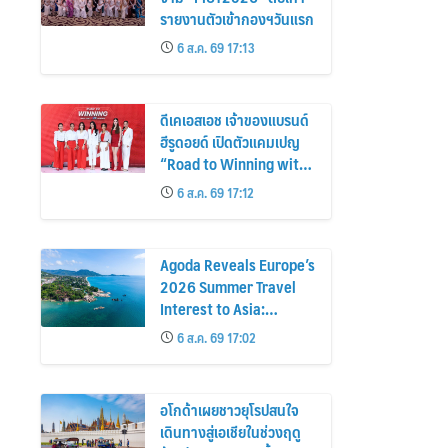
รายงานตัวเข้ากองฯวันแรก
6 ส.ค. 69 17:13
ดีเคเอสเอช เจ้าของแบรนด์
ฮีรูดอยด์ เปิดตัวแคมเปญ
“Road to Winning with
the MPS Science”
6 ส.ค. 69 17:12
Agoda Reveals Europe’s
2026 Summer Travel
Interest to Asia:
Bangkok, Koh Samui,
6 ส.ค. 69 17:02
and Pattaya Among the
Top Cities
อโกด้าเผยชาวยุโรปสนใจ
เดินทางสู่เอเชียในช่วงฤดู