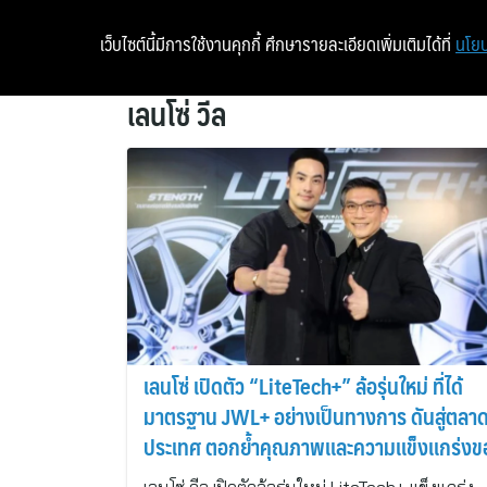
เว็บไซต์นี้มีการใช้งานคุกกี้ ศึกษารายละเอียดเพิ่มเติมได้ที่
นโยบ
เลนโซ่ วีล
เลนโซ่ เปิดตัว “LiteTech+” ล้อรุ่นใหม่ ที่ได้
มาตรฐาน JWL+ อย่างเป็นทางการ ดันสู่ตลาด
ประเทศ ตอกย้ำคุณภาพเเละความเเข็งเเกร่งข
เเบรนด์