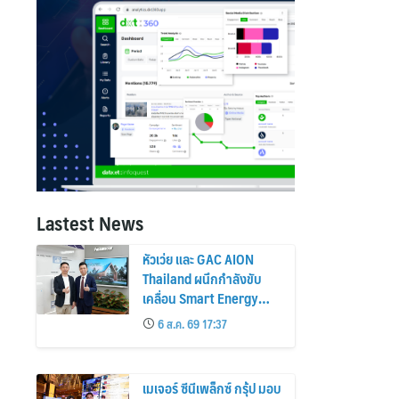
Lastest News
หัวเว่ย และ GAC AION
Thailand ผนึกกำลังขับ
เคลื่อน Smart Energy
Ecosystem เชื่อม GAC
6 ส.ค. 69 17:37
GN8 PHEV รถยนต์ MPV
ระดับพรีเมียม เข้ากับ
พลังงานแสงอาทิตย์ภายใน
เมเจอร์ ซีนีเพล็กซ์ กรุ้ป มอบ
บ้าน