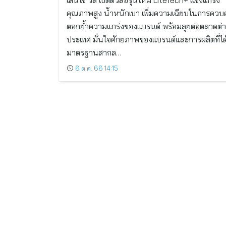
เลนโซ่ วีล เปิดตัวล้อรุ่นใหม่ LiteTech+ แข็งแกร่ง
คุณภาพสูง น้ำหนักเบา เพิ่มความเฉียบในการควบ
ตอกย้ำความแกร่งของแบรนด์ พร้อมลุยต่อตลาดต่
ประเทศ มั่นใจศักยภาพของแบรนด์และการผลิตที่ได
มาตรฐานสากล…
6 ต.ค. 66 14:15