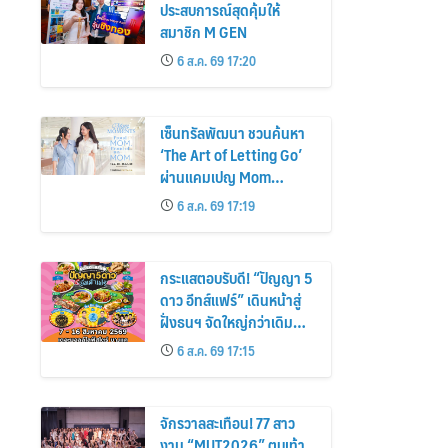
ประสบการณ์สุดคุ้มให้
สมาชิก M GEN
6 ส.ค. 69 17:20
เซ็นทรัลพัฒนา ชวนค้นหา
‘The Art of Letting Go’
ผ่านแคมเปญ Mom
Moments: Proud Mom.
6 ส.ค. 69 17:19
Proud of My Mom.
กระแสตอบรับดี! “ปัญญา 5
ดาว อีทส์แฟร์” เดินหน้าสู่
ฝั่งธนฯ จัดใหญ่กว่าเดิม
ร้านเด็ดเพิ่ม อิ่มฟิน 10 วัน
6 ส.ค. 69 17:15
เต็ม!
จักรวาลสะเทือน! 77 สาว
งาม “MUT2026” ตบเท้า