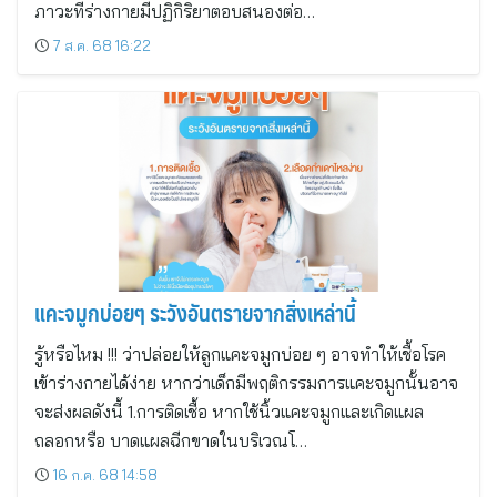
ภาวะที่ร่างกายมีปฏิกิริยาตอบสนองต่อ…
7 ส.ค. 68 16:22
แคะจมูกบ่อยๆ ระวังอันตรายจากสิ่งเหล่านี้
รู้หรือไหม !!! ว่าปล่อยให้ลูกแคะจมูกบ่อย ๆ อาจทำให้เชื้อโรค
เข้าร่างกายได้ง่าย หากว่าเด็กมีพฤติกรรมการแคะจมูกนั้นอาจ
จะส่งผลดังนี้ 1.การติดเชื้อ หากใช้นิ้วแคะจมูกและเกิดแผล
ถลอกหรือ บาดแผลฉีกขาดในบริเวณโ…
16 ก.ค. 68 14:58