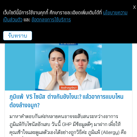
X
เว็บไซต์นี้มีการใช้งานคุกกี้ ศึกษารายละเอียดเพิ่มเติมได้ที่
นโยบายความ
เป็นส่วนตัว
และ
ข้อตกลงการใช้บริการ
เยเนอรัล ฮอสปิตัล โปรดัคส์
รับทราบ
ภูมิแพ้ VS ไซนัส ต่างกันยังไงนะ? แล้วอาการแบบไหน
ต้องล้างจมูก?
มาหาคำตอบกันค่ะ!หลายคนอาจจะสับสนระหว่างอาการ
ภูมิแพ้กับไซนัสอักเสบ วันนี้ GHP มีข้อมูลดีๆ มาฝาก เพื่อให้
คุณเข้าใจและดูแลตัวเองได้อย่างถูกวิธีค่ะ ภูมิแพ้ (Allergy) คือ