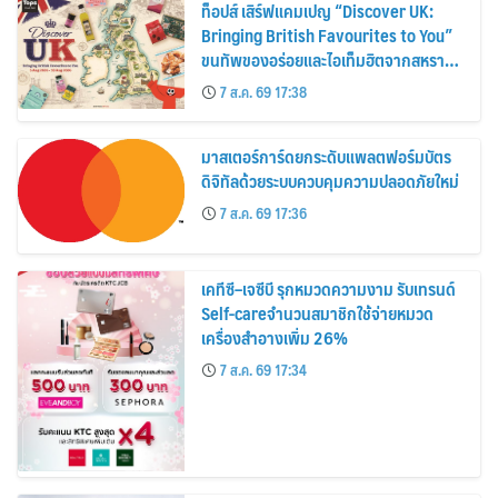
ท็อปส์ เสิร์ฟแคมเปญ “Discover UK:
Bringing British Favourites to You”
ขนทัพของอร่อยและไอเท็มฮิตจากสหราช
อาณาจักร ส่งตรงถึงมือตั้งแต่วันนี้ – 18
7 ส.ค. 69 17:38
สิงหาคมนี้
มาสเตอร์การ์ดยกระดับแพลตฟอร์มบัตร
ดิจิทัลด้วยระบบควบคุมความปลอดภัยใหม่
7 ส.ค. 69 17:36
เคทีซี–เจซีบี รุกหมวดความงาม รับเทรนด์
Self-careจำนวนสมาชิกใช้จ่ายหมวด
เครื่องสำอางเพิ่ม 26%
7 ส.ค. 69 17:34