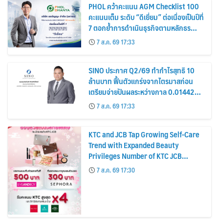
PHOL คว้าคะแนน AGM Checklist 100
คะแนนเต็ม ระดับ “ดีเยี่ยม” ต่อเนื่องเป็นปีที่
7 ตอกย้ำการดำเนินธุรกิจตามหลักธร
รมาภิบาล โปร่งใส สร้างความเชื่อมั่นผู้ถือ
7 ส.ค. 69 17:33
หุ้น
SINO ประกาศ Q2/69 ทำกำไรสุทธิ 10
ล้านบาท ฟื้นตัวแกร่งจากไตรมาสก่อน
เตรียมจ่ายปันผลระหว่างกาล 0.014423
บาทต่อหุ้น ครึ่งปีหลังมุ่งเติบโตต่อเนื่อง
7 ส.ค. 69 17:33
KTC and JCB Tap Growing Self-Care
Trend with Expanded Beauty
Privileges Number of KTC JCB
Cardmembers Spending on
7 ส.ค. 69 17:30
Cosmetics Rises 26%