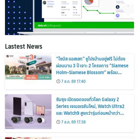
Lastest News
“ไซมิส แอสเสท” ชูโปรบ้านอยู่ฟรี ไม่ต้อง
ผ่อนนาน 3 ปี เจาะ 2 โครงการ “Siamese
Holm–Siamese Blossom” พร้อม
ส่วนลดและสิทธิพิเศษถึง 31 สิงหาคม
7 ส.ค. 69 17:40
2569
ซัมซุง เปิดยอดจองทั่วโลก Galaxy Z
Series เจเนอเรชันใหม่, Watch Ultra2
และ Watch9 สูงกว่ารุ่นก่อนหน้ากว่า
30%
7 ส.ค. 69 17:38