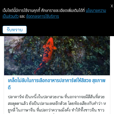
X
เว็บไซต์นี้มีการใช้งานคุกกี้ ศึกษารายละเอียดเพิ่มเติมได้ที่
นโยบายความ
เป็นส่วนตัว
และ
ข้อตกลงการใช้บริการ
เพอร์เฟค คอมพาเนียน กรุ๊ป
รับทราบ
เคล็ดไม่ลับในการเลือกอาหารปลาคาร์ฟให้สีสวย สุขภาพ
ดี
ปลาคาร์ฟ เป็นหนึ่งในปลาสวยงาม ที่นอกจากจะมีสีสันที่สวย
สะดุดตาแล้ว ยังเป็นปลามงคลอีกด้วย โดยพ้องเสียงกับคำว่า ห
ยูหลี่ ในภาษาจีน ที่แปลกว่าความมั่งคั่ง ทำให้ทั้งชาวจีน ชาว