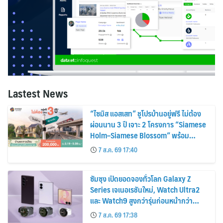
Lastest News
“ไซมิส แอสเสท” ชูโปรบ้านอยู่ฟรี ไม่ต้อง
ผ่อนนาน 3 ปี เจาะ 2 โครงการ “Siamese
Holm–Siamese Blossom” พร้อม
ส่วนลดและสิทธิพิเศษถึง 31 สิงหาคม
7 ส.ค. 69 17:40
2569
ซัมซุง เปิดยอดจองทั่วโลก Galaxy Z
Series เจเนอเรชันใหม่, Watch Ultra2
และ Watch9 สูงกว่ารุ่นก่อนหน้ากว่า
30%
7 ส.ค. 69 17:38