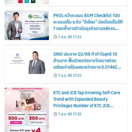
PHOL คว้าคะแนน AGM Checklist 100
คะแนนเต็ม ระดับ “ดีเยี่ยม” ต่อเนื่องเป็นปีที่
7 ตอกย้ำการดำเนินธุรกิจตามหลักธร
รมาภิบาล โปร่งใส สร้างความเชื่อมั่นผู้ถือ
7 ส.ค. 69 17:33
หุ้น
SINO ประกาศ Q2/69 ทำกำไรสุทธิ 10
ล้านบาท ฟื้นตัวแกร่งจากไตรมาสก่อน
เตรียมจ่ายปันผลระหว่างกาล 0.014423
บาทต่อหุ้น ครึ่งปีหลังมุ่งเติบโตต่อเนื่อง
7 ส.ค. 69 17:33
KTC and JCB Tap Growing Self-Care
Trend with Expanded Beauty
Privileges Number of KTC JCB
Cardmembers Spending on
7 ส.ค. 69 17:30
Cosmetics Rises 26%