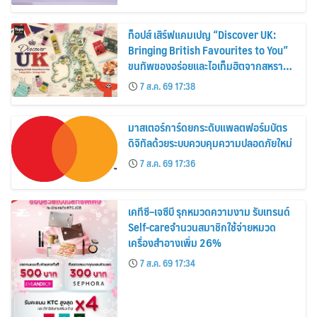
ท็อปส์ เสิร์ฟแคมเปญ “Discover UK:
Bringing British Favourites to You”
ขนทัพของอร่อยและไอเท็มฮิตจากสหราช
อาณาจักร ส่งตรงถึงมือตั้งแต่วันนี้ – 18
7 ส.ค. 69 17:38
สิงหาคมนี้
มาสเตอร์การ์ดยกระดับแพลตฟอร์มบัตร
ดิจิทัลด้วยระบบควบคุมความปลอดภัยใหม่
7 ส.ค. 69 17:36
เคทีซี–เจซีบี รุกหมวดความงาม รับเทรนด์
Self-careจำนวนสมาชิกใช้จ่ายหมวด
เครื่องสำอางเพิ่ม 26%
7 ส.ค. 69 17:34