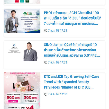
PHOL คว้าคะแนน AGM Checklist 100
คะแนนเต็ม ระดับ “ดีเยี่ยม” ต่อเนื่องเป็นปีที่
7 ตอกย้ำการดำเนินธุรกิจตามหลักธร
รมาภิบาล โปร่งใส สร้างความเชื่อมั่นผู้ถือ
7 ส.ค. 69 17:33
หุ้น
SINO ประกาศ Q2/69 ทำกำไรสุทธิ 10
ล้านบาท ฟื้นตัวแกร่งจากไตรมาสก่อน
เตรียมจ่ายปันผลระหว่างกาล 0.014423
บาทต่อหุ้น ครึ่งปีหลังมุ่งเติบโตต่อเนื่อง
7 ส.ค. 69 17:33
KTC and JCB Tap Growing Self-Care
Trend with Expanded Beauty
Privileges Number of KTC JCB
Cardmembers Spending on
7 ส.ค. 69 17:30
Cosmetics Rises 26%