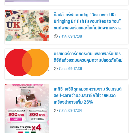
ท็อปส์ เสิร์ฟแคมเปญ “Discover UK:
Bringing British Favourites to You”
ขนทัพของอร่อยและไอเท็มฮิตจากสหราช
อาณาจักร ส่งตรงถึงมือตั้งแต่วันนี้ – 18
7 ส.ค. 69 17:38
สิงหาคมนี้
มาสเตอร์การ์ดยกระดับแพลตฟอร์มบัตร
ดิจิทัลด้วยระบบควบคุมความปลอดภัยใหม่
7 ส.ค. 69 17:36
เคทีซี–เจซีบี รุกหมวดความงาม รับเทรนด์
Self-careจำนวนสมาชิกใช้จ่ายหมวด
เครื่องสำอางเพิ่ม 26%
7 ส.ค. 69 17:34