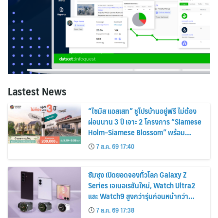
Lastest News
“ไซมิส แอสเสท” ชูโปรบ้านอยู่ฟรี ไม่ต้อง
ผ่อนนาน 3 ปี เจาะ 2 โครงการ “Siamese
Holm–Siamese Blossom” พร้อม
ส่วนลดและสิทธิพิเศษถึง 31 สิงหาคม
7 ส.ค. 69 17:40
2569
ซัมซุง เปิดยอดจองทั่วโลก Galaxy Z
Series เจเนอเรชันใหม่, Watch Ultra2
และ Watch9 สูงกว่ารุ่นก่อนหน้ากว่า
30%
7 ส.ค. 69 17:38