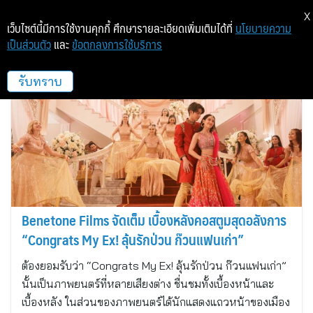
X
เว็บไซต์นี้มีการใช้งานคุกกี้ ศึกษารายละเอียดเพิ่มเติมได้ที่
นโยบายความ
เป็นส่วนตัว
และ
ข้อตกลงการใช้บริการ
เบนีโทน ฟิล์มส์
รับทราบ
Benetone Films จัดเต็ม เบื้องหลังคอสตูมสุดอลังการ
“Congrats My Ex! ลุ้นรักป่วน ก๊วนแฟนเก่า”
ต้องยอมรับว่า “Congrats My Ex! ลุ้นรักป่วน ก๊วนแฟนเก่า”
นั้นเป็นภาพยนตร์ที่หลายเสียงต่าง ชื่นชมทั้งเบื้องหน้าและ
เบื้องหลัง ในส่วนของภาพยนตร์ได้นักแสดงแถวหน้าของเมือง