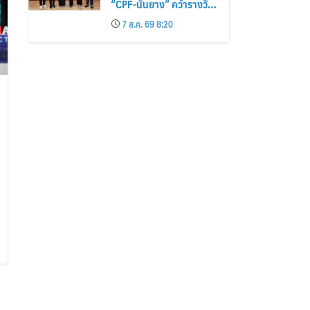
“CPF-นันยาง” คว้ารางวัล
ใหญ่ พร้อม 4 นักการตลาด
7 ส.ค. 69 8:20
ไทยกวาดรางวัลบุคคลเวที
AMF AMEA & YWN
2026