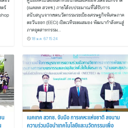
วเตอร์
ศูนย์เทคโนโลยีอิเล็กทรอนิกส์และคอมพิวเตอร์แห่งชาติ
ตร์
(เนคเทค สวทช.) ภายใต้งบประมาณที่ได้รับการ
kshop
สนับสนุนจากเขตนวัตกรรมระเบียงเศรษฐกิจพิเศษภาค
ตะวันออก (EECi) เปิดเวทีระดมสมอง พัฒนากำลังคนสู่
ภาคอุตสาหกรรม…
18 ม.ค. 67 15:24
ชน
เนคเทค สวทช. จับมือ การเคหะแห่งชาติ ลงนาม
น
ความร่วมมือนำเทคโนโลยีและนวัตกรรมเพื่อ