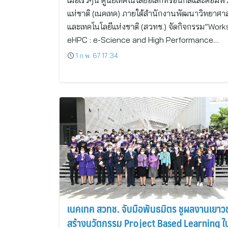
เมื่อเร็วๆนี้ ศูนย์เทคโนโลยีอิเล็กทรอนิกส์และคอมพิ
แห่ชาติ (เนคเทค) ภายใต้สำนักงานพัฒนาวิทยาศาส
และเทคโนโลยีแห่งชาติ (สวทช.) จัดกิจกรรม”Wor
eHPC : e-Science and High Performance…
1 ก.พ. 67 17:34
เนคเทค สวทช. จับมือพันธมิตร ชูผลงานเยาว
สร้างนวัตกรรม Project Based Learning ใ