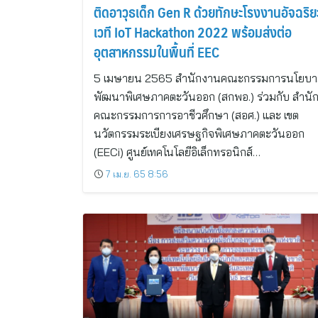
ติดอาวุธเด็ก Gen R ด้วยทักษะโรงงานอัจฉริย
เวที IoT Hackathon 2022 พร้อมส่งต่อ
อุตสาหกรรมในพื้นที่ EEC
5 เมษายน 2565 สำนักงานคณะกรรมการนโยบา
พัฒนาพิเศษภาคตะวันออก (สกพอ.) ร่วมกับ สำนั
คณะกรรมการการอาชีวศึกษา (สอศ.) และ เขต
นวัตกรรมระเบียงเศรษฐกิจพิเศษภาคตะวันออก
(EECi) ศูนย์เทคโนโลยีอิเล็กทรอนิกส์…
7 เม.ย. 65 8:56