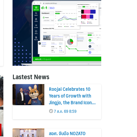
Lastest News
Roojai Celebrates 10
Years of Growth with
Jingjo, the Brand Icon
Behind a Decade of
7 ส.ค. 69 8:59
Insurance Innovation
สอศ. จับมือ NOZATO