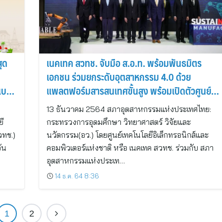
ุด
เนคเทค สวทช. จับมือ ส.อ.ท. พร้อมพันธมิตร
เอกชน ร่วมยกระดับอุตสาหกรรม 4.0 ด้วย
นแบบ
แพลตฟอร์มสารสนเทศขั้นสูง พร้อมเปิดตัวศูนย์
นวัตกรรมการผลิตยั่งยืน (Sustainable
13 ธันวาคม 2564 สภาอุตสาหกรรมแห่งประเทศไทย:
Manufacturing Center: SMC)
ยี
กระทรวงการอุดมศึกษา วิทยาศาสตร์ วิจัยและ
วทช.)
นวัตกรรม(อว.) โดยศูนย์เทคโนโลยีอิเล็กทรอนิกส์และ
ัน
คอมพิวเตอร์แห่งชาติ หรือ เนคเทค สวทช. ร่วมกับ สภา
อุตสาหกรรมแห่งประเท…
14 ธ.ค. 64 8:36
1
2