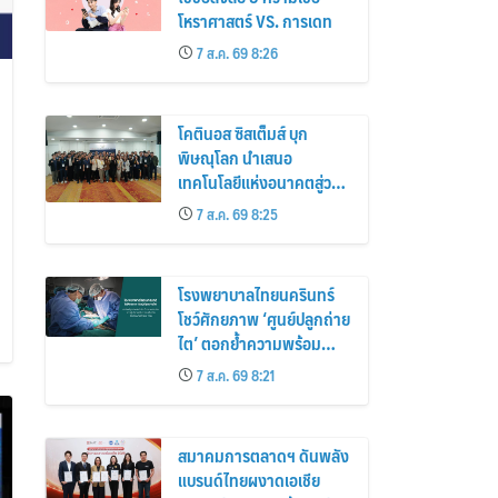
โหราศาสตร์ VS. การเดท
7 ส.ค. 69 8:26
โคตินอส ซิสเต็มส์ บุก
พิษณุโลก นำเสนอ
เทคโนโลยีแห่งอนาคตสู่วง
การเฮลท์แคร์
7 ส.ค. 69 8:25
โรงพยาบาลไทยนครินทร์
โชว์ศักยภาพ ‘ศูนย์ปลูกถ่าย
ไต’ ตอกย้ำความพร้อม
ระดับมาตรฐาน เดินหน้า
7 ส.ค. 69 8:21
ผ่าตัดปลูกถ่ายไตสำเร็จ 2
รายพร้อมกัน จากผู้บริจาค
อวัยวะรายเดียวกัน
สมาคมการตลาดฯ ดันพลัง
แบรนด์ไทยผงาดเอเชีย