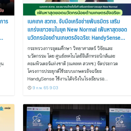
ิการ
เนคเทค สวทช. จับมือเครือข่ายพันธมิตร เสริม
แกร่งเยาวชนในยุค New Normal เฟ้นหาสุดยอด
นวัตกรน้อยด้านเกษตรอัจฉริยะ HandySense
ตามเศรษฐกิจใหม่ BCG Model
กระทรวงการอุดมศึกษา วิทยาศาสตร์ วิจัยและ
นวัตกรรม โดย ศูนย์เทคโนโลยีอิเล็กทรอนิกส์และ
ุน
คอมพิวเตอร์แห่งชาติ (เนคเทค สวทช.) จัดประกวด
โครงการประยุกต์ใช้ระบบเกษตรอัจฉริยะ
HandySense ใช้งานได้จริงในโรงเรียนรอ…
9 ก.พ. 65 9:03