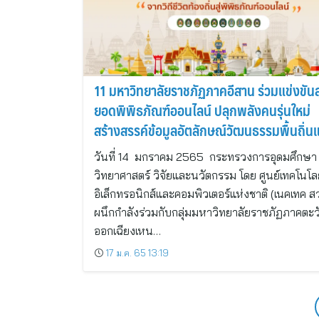
11 มหาวิทยาลัยราชภัฏภาคอีสาน ร่วมแข่งขันส
ยอดพิพิธภัณฑ์ออนไลน์ ปลุกพลังคนรุ่นใหม่
สร้างสรรค์ข้อมูลอัตลักษณ์วัฒนธรรมพื้นถิ่
ดิจิทัล
วันที่ 14 มกราคม 2565 กระทรวงการอุดมศึกษา
วิทยาศาสตร์ วิจัยและนวัตกรรม โดย ศูนย์เทคโนโล
อิเล็กทรอนิกส์และคอมพิวเตอร์แห่งชาติ (เนคเทค ส
ผนึกกำลังร่วมกับกลุ่มมหาวิทยาลัยราชภัฏภาคตะว
ออกเฉียงเหน…
17 ม.ค. 65 13:19