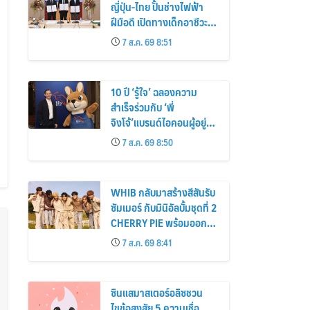
ญี่ปุ่น-ไทย ปั้นช่างไฟฟ้า
ฝีมือดี เปิดทางเด็กอาชีวะ
ฝึกงานถึงแดนอาทิตย์อุทัย
7 ส.ค. 69 8:51
10 ปี ‘รู้ใจ’ ฉลองความ
สำเร็จร่วมกับ ‘พี่
จิงโจ้’แบรนด์ไอคอนผู้อยู่
เบื้องหลังนวัตกรรมประกัน
7 ส.ค. 69 8:50
ภัยดิจิทัลตลอดหนึ่ง
ทศวรรษ
WHIB กลับมาสร้างสีสันรับ
ซัมเมอร์ กับมินิอัลบั้มชุดที่ 2
CHERRY PIE พร้อมออก
เดินทางค้นหาสีสันที่เป็นตัว
7 ส.ค. 69 8:41
ตนที่เป็นเอกลักษณ์ของตัว
เอง
ซินแสมาสเตอร์อลิซชวน
ไขข้อสงสัย 5 ความเชื่อ