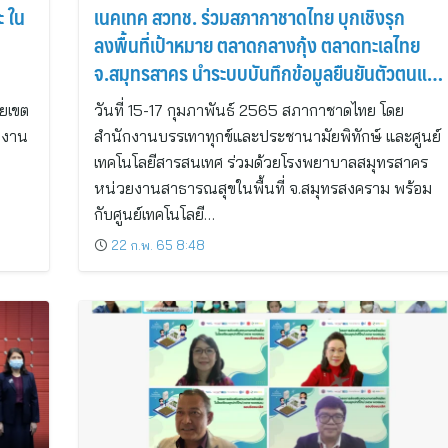
ะ ใน
เนคเทค สวทช. ร่วมสภากาชาดไทย บุกเชิงรุก
ลงพื้นที่เป้าหมาย ตลาดกลางกุ้ง ตลาดทะเลไทย
จ.สมุทรสาคร นำระบบบันทึกข้อมูลยืนยันตัวตนแก่
กลุ่มแรงงานต่างด้าว ด้วยภาพใบหน้า (Face
ยเขต
วันที่ 15-17 กุมภาพันธ์ 2565 สภากาชาดไทย โดย
Verification) หลังฉีดวัคซีนป้องกันโรคโควิด-19
กงาน
สำนักงานบรรเทาทุกข์และประชานามัยพิทักษ์ และศูนย์
เทคโนโลยีสารสนเทศ ร่วมด้วยโรงพยาบาลสมุทรสาคร
หน่วยงานสาธารณสุขในพื้นที่ จ.สมุทรสงคราม พร้อม
กับศูนย์เทคโนโลยี…
22 ก.พ. 65 8:48