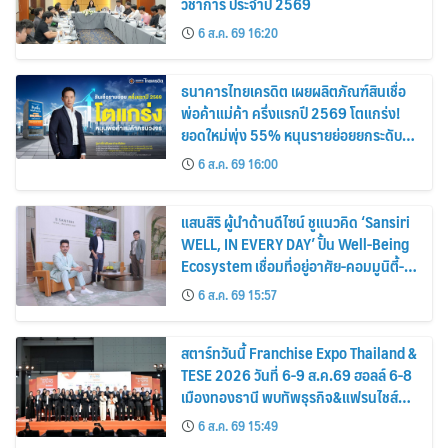
วิชาการ ประจำปี 2569
6 ส.ค. 69 16:20
ธนาคารไทยเครดิต เผยผลิตภัณฑ์สินเชื่อ
พ่อค้าแม่ค้า ครึ่งแรกปี 2569 โตแกร่ง!
ยอดใหม่พุ่ง 55% หนุนรายย่อยยกระดับสู่
ดิจิทัลเต็มรูปแบบ
6 ส.ค. 69 16:00
แสนสิริ ผู้นำด้านดีไซน์ ชูแนวคิด ‘Sansiri
WELL, IN EVERY DAY’ ปั้น Well-Being
Ecosystem เชื่อมที่อยู่อาศัย-คอมมูนิตี้-
บริการ-ไลฟ์สไตล์ เซ็ตมาตรฐานใหม่อสัง
6 ส.ค. 69 15:57
หาฯ ไทย
สตาร์ทวันนี้ Franchise Expo Thailand &
TESE 2026 วันที่ 6-9 ส.ค.69 ฮอลล์ 6-8
เมืองทองธานี พบทัพธุรกิจ&แฟรนไชส์
ซัพพลายเออร์สินค้า เติมรายได้ช่วย
6 ส.ค. 69 15:49
เศรษฐกิจไทย