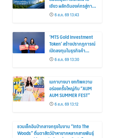
เขียว ผลักดันองค์กรสู่การ
เป็นบริษัทประกันชีวิตแห่ง
6 ส.ค. 69 13:43
ความยั่งยืน
‘MTS Gold Investment
Token’ สร้างปรากฏการณ์
เปิดลงทุนในธุรกิจค้า
ทองคำ กับ แม่ทองทองสุก
6 ส.ค. 69 13:30
เซ็นทรัล รับผลตอบแทน
คงที่ 3% ต่อปี
เมกาบางนา ยกทัพความ
อร่อยครั้งใหญ่กับ “AUM
AUM SUMMER FEST”
6 ส.ค. 69 13:12
ชวนเช็คอินป่ากลางกรุงในงาน “Into The
Woods” ตื่นตาสัตว์ป่าหายากหลากสายพันธุ์