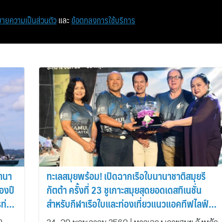
หน้าแรก
ท่องเที่ยว
ไอที
เศรษฐกิจ/การเงิน
ายความเป็นส่วนตัว
และ
ข้อตกลงการใช้บริการ
นานา
ทะเลสมุยพร้อม! เปิดฉากเรือใบนานาชาติสมุยรี
่องปี
กัตต้า ครั้งที่ 23 ชูเกาะสมุยสุดยอดเดสทิเนชั่น
รท่อง
สำหรับกีฬาเรือใบและท่องเที่ยวแนวแอคทีฟไลฟ์
สไตล์