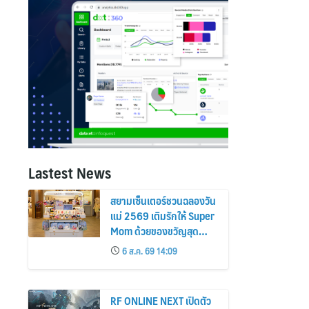
Lastest News
สยามเซ็นเตอร์ชวนฉลองวัน
แม่ 2569 เติมรักให้ Super
Mom ด้วยของขวัญสุด
พิเศษจากแบรนด์ดัง พร้อม
6 ส.ค. 69 14:09
จิบเมนูแห่งความละมุน
RF ONLINE NEXT เปิดตัว