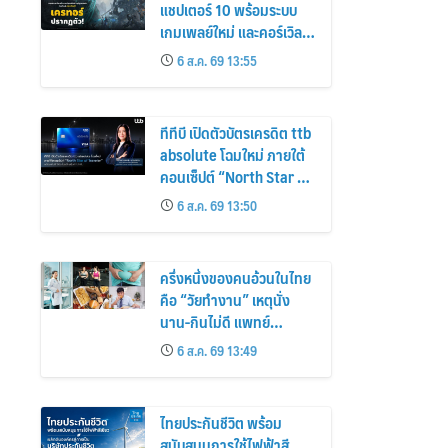
แชปเตอร์ 10 พร้อมระบบ
เกมเพลย์ใหม่ และคอร์เวิลด์
เร็ว ๆ นี้
6 ส.ค. 69 13:55
ทีทีบี เปิดตัวบัตรเครดิต ttb
absolute โฉมใหม่ ภายใต้
คอนเซ็ปต์ “North Star of
Traveler” พร้อมเพิ่ม
6 ส.ค. 69 13:50
เอกสิทธิ์ใหม่ที่คุ้มค่ากว่า
เดิม
ครึ่งหนึ่งของคนอ้วนในไทย
คือ “วัยทำงาน” เหตุนั่ง
นาน-กินไม่ดี แพทย์
รพ.วิมุต พหลโยธิน เตือน
6 ส.ค. 69 13:49
“อย่าดูแค่เลขบนตาชั่ง”
แนะปรับพฤติกรรมระยะยาว
ไทยประกันชีวิต พร้อม
สนับสนุนการใช้ไฟฟ้าสี