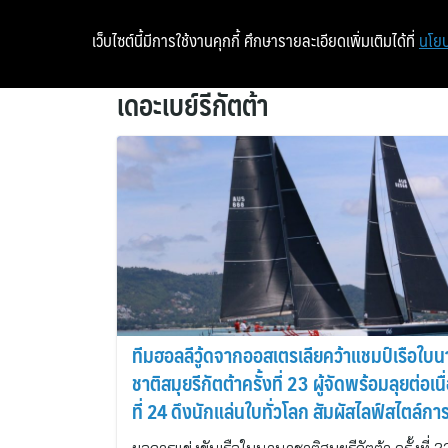
เว็บไซต์นี้มีการใช้งานคุกกี้ ศึกษารายละเอียดเพิ่มเติมได้ที่
นโยบ
เดอะเบย์รีกัตต้า
ทีมฮอลลีวู้ดจากออสเตรเลียคว้าแชมป์เรือใบ
ชาติสมุยรีกัตต้าครั้งที่ 23 ผู้จัดพร้อมลุยต่อเนื
ที่ 24 ดึงนักแล่นใบทั่วโลก สัมผัสไลฟ์สไตล์กา
เที่ยวเชิงกีฬาระดับพรีเมี่ยมของเกาะสมุย