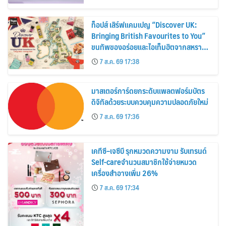
ท็อปส์ เสิร์ฟแคมเปญ “Discover UK:
Bringing British Favourites to You”
ขนทัพของอร่อยและไอเท็มฮิตจากสหราช
อาณาจักร ส่งตรงถึงมือตั้งแต่วันนี้ – 18
7 ส.ค. 69 17:38
สิงหาคมนี้
มาสเตอร์การ์ดยกระดับแพลตฟอร์มบัตร
ดิจิทัลด้วยระบบควบคุมความปลอดภัยใหม่
7 ส.ค. 69 17:36
เคทีซี–เจซีบี รุกหมวดความงาม รับเทรนด์
Self-careจำนวนสมาชิกใช้จ่ายหมวด
เครื่องสำอางเพิ่ม 26%
7 ส.ค. 69 17:34