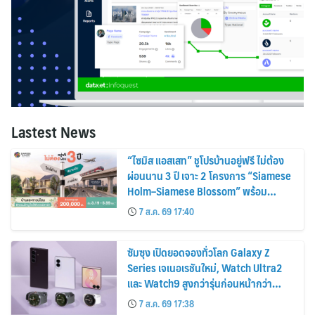
Lastest News
“ไซมิส แอสเสท” ชูโปรบ้านอยู่ฟรี ไม่ต้อง
ผ่อนนาน 3 ปี เจาะ 2 โครงการ “Siamese
Holm–Siamese Blossom” พร้อม
ส่วนลดและสิทธิพิเศษถึง 31 สิงหาคม
7 ส.ค. 69 17:40
2569
ซัมซุง เปิดยอดจองทั่วโลก Galaxy Z
Series เจเนอเรชันใหม่, Watch Ultra2
และ Watch9 สูงกว่ารุ่นก่อนหน้ากว่า
30%
7 ส.ค. 69 17:38