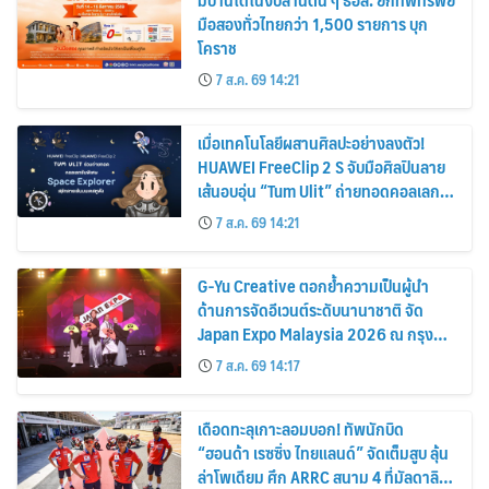
มือสองทั่วไทยกว่า 1,500 รายการ บุก
โคราช
7 ส.ค. 69 14:21
เมื่อเทคโนโลยีผสานศิลปะอย่างลงตัว!
HUAWEI FreeClip 2 S จับมือศิลปินลาย
เส้นอบอุ่น “Tum Ulit” ถ่ายทอดคอลเลก
ชันพิเศษ “Space Explorer” สลักลายเส้น
7 ส.ค. 69 14:21
บนเคสหูฟัง
G-Yu Creative ตอกย้ำความเป็นผู้นำ
ด้านการจัดอีเวนต์ระดับนานาชาติ จัด
Japan Expo Malaysia 2026 ณ กรุง
กัวลาลัมเปอร์อย่างยิ่งใหญ่
7 ส.ค. 69 14:17
เดือดทะลุเกาะลอมบอก! ทัพนักบิด
“ฮอนด้า เรซซิ่ง ไทยแลนด์” จัดเต็มสูบ ลุ้น
ล่าโพเดียม ศึก ARRC สนาม 4 ที่มัลดาลิ