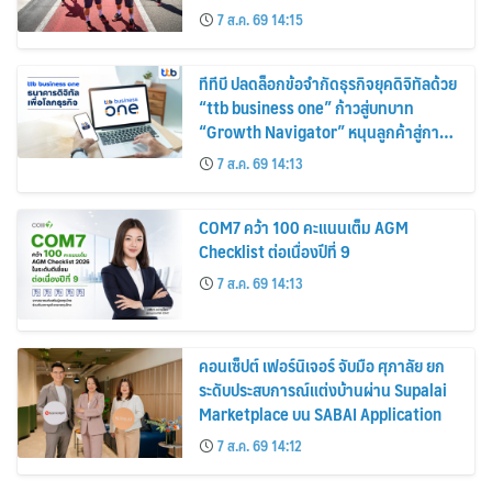
กา
7 ส.ค. 69 14:15
ทีทีบี ปลดล็อกข้อจำกัดธุรกิจยุคดิจิทัลด้วย
“ttb business one” ก้าวสู่บทบาท
“Growth Navigator” หนุนลูกค้าสู่การ
เติบโตอย่างแท้จริง
7 ส.ค. 69 14:13
COM7 คว้า 100 คะแนนเต็ม AGM
Checklist ต่อเนื่องปีที่ 9
7 ส.ค. 69 14:13
คอนเซ็ปต์ เฟอร์นิเจอร์ จับมือ ศุภาลัย ยก
ระดับประสบการณ์แต่งบ้านผ่าน Supalai
Marketplace บน SABAI Application
7 ส.ค. 69 14:12