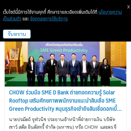
X
เว็บไซต์นี้มีการใช้งานคุกกี้ ศึกษารายละเอียดเพิ่มเติมได้ที่
นโยบายความ
เป็นส่วนตัว
และ
ข้อตกลงการใช้บริการ
เชาว์ เอ็นเนอร์ยี่
รับทราบ
CHOW ร่วมมือ SME D Bank ถ่ายทอดความรู้ Solar
Rooftop เสริมศักยภาพพนักงานแนะนำสินเชื่อ SME
Green Productivity หนุนธุรกิจเข้าถึงสินเชื่อดอกเบี้ย
พิเศษ
นายปรมัตถ์ จุฬวนิช ประธานเจ้าหน้าที่ฝ่ายการเงิน บริษัท
เชาว์ สตีล อินดัสทรี้ จำกัด (มหาชน) หรือ CHOW และดร.จี