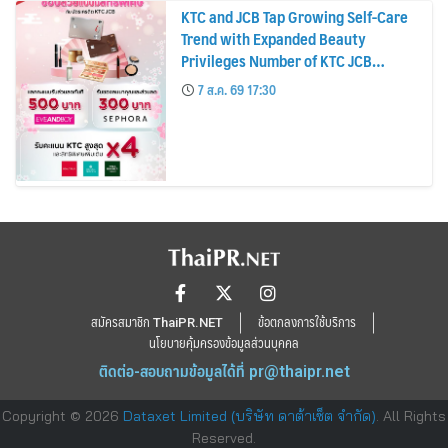
KTC and JCB Tap Growing Self-Care
Trend with Expanded Beauty
Privileges Number of KTC JCB
Cardmembers Spending on
7 ส.ค. 69 17:30
Cosmetics Rises 26%
สมัครสมาชิก ThaiPR.NET
ข้อตกลงการใช้บริการ
นโยบายคุ้มครองข้อมูลส่วนบุคคล
ติดต่อ-สอบถามข้อมูลได้ที่
pr@thaipr.net
Copyright © 2026
Dataxet Limited (บริษัท ดาต้าเซ็ต จำกัด)
. All Rights
Reserved.