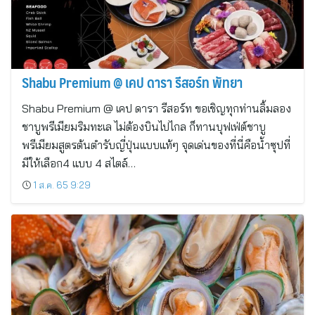
Shabu Premium @ เคป ดารา รีสอร์ท พัทยา
Shabu Premium @ เคป ดารา รีสอร์ท ขอเชิญทุกท่านลิ้มลอง
ชาบูพรีเมียมริมทะเล ไม่ต้องบินไปไกล ก็ทานบุฟเฟ่ต์ชาบู
พรีเมียมสูตรต้นตำรับญี่ปุ่นแบบแท้ๆ จุดเด่นของที่นี่คือน้ำซุปที่
มีให้เลือก4 แบบ 4 สไตล์…
1 ส.ค. 65 9:29