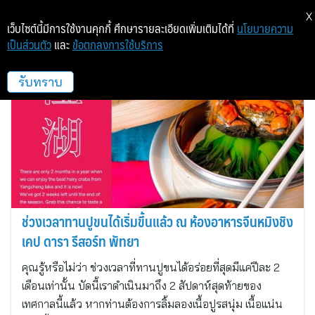
X
เว็บไซต์นี้มีการใช้งานคุกกี้ ศึกษารายละเอียดเพิ่มเติมได้ที่
นโยบายความ
เป็นส่วนตัว
และ
ข้อตกลงการใช้บริการ
เคป ดารา รีสอร์ท พัทยา
รับทราบ
ช่วงเวลาทานปูขนได้เริ่มขึ้นแล้ว ณ ห้องอาหารจีนหมิงชิง
เคป ดารา รีสอร์ท พัทยา
คุณรู้หรือไม่ว่า ช่วงเวลาที่ทานปูขนได้อร่อยที่สุดมีแค่ปีละ 2
เดือนเท่านั้น บัดนี้เราดำเนินมาถึง 2 สัปดาห์สุดท้ายของ
เทศกาลนี้แล้ว หากท่านต้องการลิ้มลองเนื้อปูรสนุ่ม เนื้อแน่น