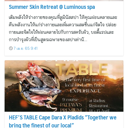
Summer Skin Retreat @ Luminous spa
เติมพลังให้ร่างกายของคุณที่ลูมินัสสปา ให้คุณผ่อนคลายและ
คืนพลังงานให้แก่ร่างกายและเพิ่มความสดชื่นแก่จิตใจ ปล่อย
กายและจิตใจให้ผ่อนคลายไปกับการสครับผิว, บอดี้แรปและ
การบำรุงผิวที่เป็นสูตรเฉพาะของสปาเท่านั…
7 เม.ย. 65 9:41
HEF’S TABLE Cape Dara X Pladids “Together we
bring the finest of our local”