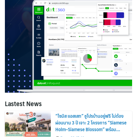
Lastest News
“ไซมิส แอสเสท” ชูโปรบ้านอยู่ฟรี ไม่ต้อง
ผ่อนนาน 3 ปี เจาะ 2 โครงการ “Siamese
Holm–Siamese Blossom” พร้อม
ส่วนลดและสิทธิพิเศษถึง 31 สิงหาคม