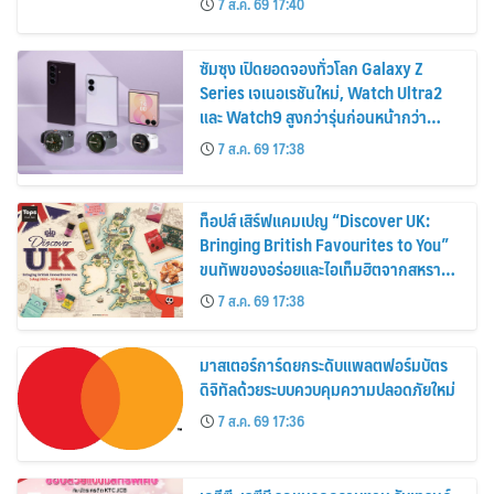
7 ส.ค. 69 17:40
2569
ซัมซุง เปิดยอดจองทั่วโลก Galaxy Z
Series เจเนอเรชันใหม่, Watch Ultra2
และ Watch9 สูงกว่ารุ่นก่อนหน้ากว่า
30%
7 ส.ค. 69 17:38
ท็อปส์ เสิร์ฟแคมเปญ “Discover UK:
Bringing British Favourites to You”
ขนทัพของอร่อยและไอเท็มฮิตจากสหราช
อาณาจักร ส่งตรงถึงมือตั้งแต่วันนี้ – 18
7 ส.ค. 69 17:38
สิงหาคมนี้
มาสเตอร์การ์ดยกระดับแพลตฟอร์มบัตร
ดิจิทัลด้วยระบบควบคุมความปลอดภัยใหม่
7 ส.ค. 69 17:36