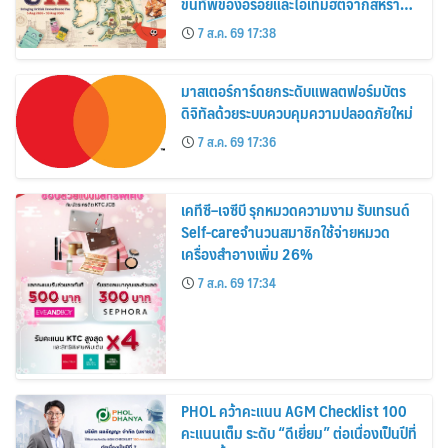
ขนทัพของอร่อยและไอเท็มฮิตจากสหราช
อาณาจักร ส่งตรงถึงมือตั้งแต่วันนี้ – 18
7 ส.ค. 69 17:38
สิงหาคมนี้
มาสเตอร์การ์ดยกระดับแพลตฟอร์มบัตร
ดิจิทัลด้วยระบบควบคุมความปลอดภัยใหม่
7 ส.ค. 69 17:36
เคทีซี–เจซีบี รุกหมวดความงาม รับเทรนด์
Self-careจำนวนสมาชิกใช้จ่ายหมวด
เครื่องสำอางเพิ่ม 26%
7 ส.ค. 69 17:34
PHOL คว้าคะแนน AGM Checklist 100
คะแนนเต็ม ระดับ “ดีเยี่ยม” ต่อเนื่องเป็นปีที่