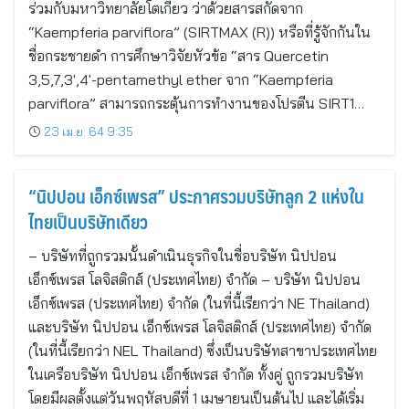
ร่วมกับมหาวิทยาลัยโตเกียว ว่าด้วยสารสกัดจาก
“Kaempferia parviflora” (SIRTMAX (R)) หรือที่รู้จักกันใน
ชื่อกระชายดำ การศึกษาวิจัยหัวข้อ “สาร Quercetin
3,5,7,3′,4′-pentamethyl ether จาก “Kaempferia
parviflora” สามารถกระตุ้นการทำงานของโปรตีน SIRT1…
23 เม.ย. 64 9:35
“นิปปอน เอ็กซ์เพรส” ประกาศรวมบริษัทลูก 2 แห่งใน
ไทยเป็นบริษัทเดียว
– บริษัทที่ถูกรวมนั้นดำเนินธุรกิจในชื่อบริษัท นิปปอน
เอ็กซ์เพรส โลจิสติกส์ (ประเทศไทย) จำกัด – บริษัท นิปปอน
เอ็กซ์เพรส (ประเทศไทย) จำกัด (ในที่นี้เรียกว่า NE Thailand)
และบริษัท นิปปอน เอ็กซ์เพรส โลจิสติกส์ (ประเทศไทย) จำกัด
(ในที่นี้เรียกว่า NEL Thailand) ซึ่งเป็นบริษัทสาขาประเทศไทย
ในเครือบริษัท นิปปอน เอ็กซ์เพรส จำกัด ทั้งคู่ ถูกรวมบริษัท
โดยมีผลตั้งแต่วันพฤหัสบดีที่ 1 เมษายนเป็นต้นไป และได้เริ่ม