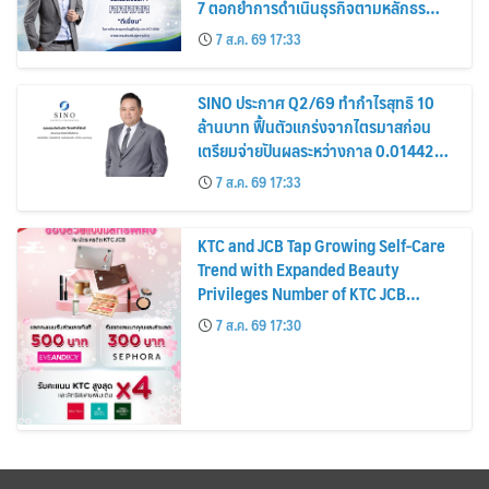
7 ตอกย้ำการดำเนินธุรกิจตามหลักธร
รมาภิบาล โปร่งใส สร้างความเชื่อมั่นผู้ถือ
7 ส.ค. 69 17:33
หุ้น
SINO ประกาศ Q2/69 ทำกำไรสุทธิ 10
ล้านบาท ฟื้นตัวแกร่งจากไตรมาสก่อน
เตรียมจ่ายปันผลระหว่างกาล 0.014423
บาทต่อหุ้น ครึ่งปีหลังมุ่งเติบโตต่อเนื่อง
7 ส.ค. 69 17:33
KTC and JCB Tap Growing Self-Care
Trend with Expanded Beauty
Privileges Number of KTC JCB
Cardmembers Spending on
7 ส.ค. 69 17:30
Cosmetics Rises 26%