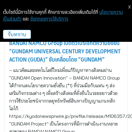
X
เว็บไซต์นี้มีการใช้งานคุกกี้ ศึกษารายละเอียดเพิ่มเติมได้ที่
นโยบายความ
เป็นส่วนตัว
และ
ข้อตกลงการใช้บริการ
เกียวโด เจบีเอ็น-เอเชียเน็ท
รับทราบ
BANDAI NAMCO Group เปิดตัวโปรเจกต์ความยั่งยืน
“GUNDAM UNIVERSAL CENTURY DEVELOPMENT
ACTION (GUDA)” ขับเคลื่อนโดย “GUNDAM”
– แนวคิดและเทคโนโลยีใหม่เพื่อแก้ปัญหาทางสังคมผ่าน
“GUNDAM Open Innovation” – BANDAI NAMCO Group
ได้กำหนดนโยบายความยั่งยืน (*1) ที่ร่วมมือกับแฟน ๆ ส่ง
เสริมกิจกรรมต่าง ๆ เพื่อสร้างสังคมที่ยั่งยืนในระยะยาวด้วย
การใช้ประโยชน์จากกลยุทธ์ทรัพย์สินทางปัญญาแกนหลัก
โลโก้:
https://kyodonewsprwire.jp/prwfile/release/M106357/
“GUNDAM Project” เป็นโครงการที่มีการดำเนินงานหลาย
สาขาของ BANDAI NAMCO Group…