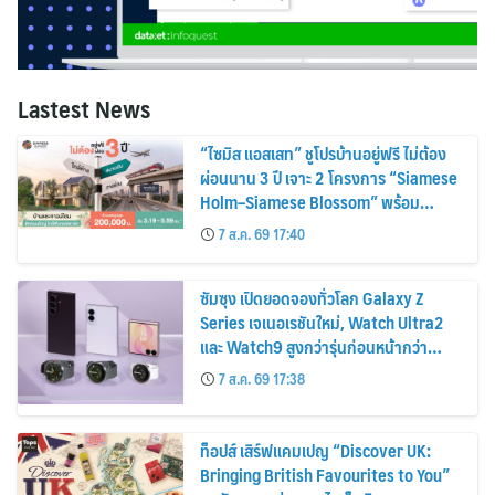
Lastest News
“ไซมิส แอสเสท” ชูโปรบ้านอยู่ฟรี ไม่ต้อง
ผ่อนนาน 3 ปี เจาะ 2 โครงการ “Siamese
Holm–Siamese Blossom” พร้อม
ส่วนลดและสิทธิพิเศษถึง 31 สิงหาคม
7 ส.ค. 69 17:40
2569
ซัมซุง เปิดยอดจองทั่วโลก Galaxy Z
Series เจเนอเรชันใหม่, Watch Ultra2
และ Watch9 สูงกว่ารุ่นก่อนหน้ากว่า
30%
7 ส.ค. 69 17:38
ท็อปส์ เสิร์ฟแคมเปญ “Discover UK:
Bringing British Favourites to You”