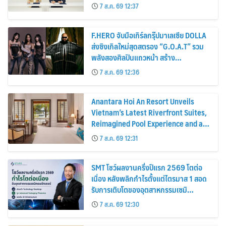
7 ส.ค. 69 12:37
F.HERO จับมือเกิร์ลกรุ๊ปมาเลเซีย DOLLA
ส่งซิงเกิลใหม่สุดสตรอง “G.O.A.T” รวม
พลังสองศิลปินแถวหน้า สร้าง
ปรากฏการณ์ใหม่แห่งวงการเพลงอาเซียน
7 ส.ค. 69 12:36
Anantara Hoi An Resort Unveils
Vietnam’s Latest Riverfront Suites,
Reimagined Pool Experience and a
Vibrant New Dining Destination
7 ส.ค. 69 12:31
SMT โชว์ผลงานครึ่งปีแรก 2569 โตต่อ
เนื่อง หลังพลิกกำไรตั้งแต่ไตรมาส 1 สอด
รับการเติบโตของอุตสาหกรรมเซมิ
คอนดักเตอร์
7 ส.ค. 69 12:30