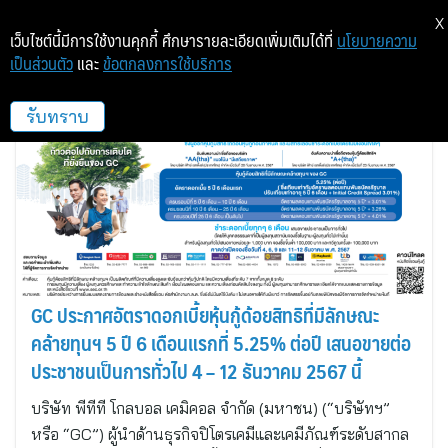
X
เว็บไซต์นี้มีการใช้งานคุกกี้ ศึกษารายละเอียดเพิ่มเติมได้ที่
นโยบายความ
เป็นส่วนตัว
และ
ข้อตกลงการใช้บริการ
ูธนาคาร ซีไอเอ็มบี ไทย
รับทราบ
GC ประกาศอัตราดอกเบี้ยหุ้นกู้ด้อยสิทธิที่มีลักษณะ
คล้ายทุนฯ 5 ปี 6 เดือนแรกที่ 5.25% ต่อปี เสนอขายต่อ
ประชาชนเป็นการทั่วไป 4 – 12 ธันวาคม 2567 นี้
บริษัท พีทีที โกลบอล เคมิคอล จำกัด (มหาชน) (“บริษัทฯ”
หรือ “GC”) ผู้นำด้านธุรกิจปิโตรเคมีและเคมีภัณฑ์ระดับสากล