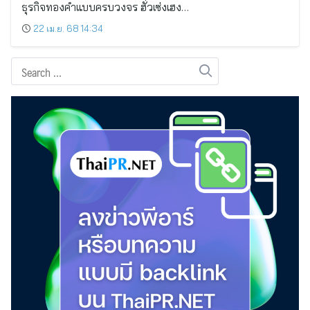
ธุรกิจทองคำแบบครบวงจร ฮั่วเซ่งเฮง…
22 เม.ย. 68 14:34