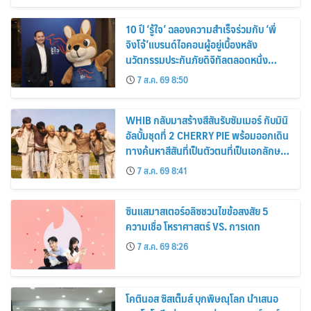
10 ปี ‘รู้ใจ’ ฉลองความสำเร็จร่วมกับ ‘พี่
จิงโจ้’แบรนด์ไอคอนผู้อยู่เบื้องหลัง
นวัตกรรมประกันภัยดิจิทัลตลอดหนึ่ง
ทศวรรษ
7 ส.ค. 69 8:50
WHIB กลับมาสร้างสีสันรับซัมเมอร์ กับมินิ
อัลบั้มชุดที่ 2 CHERRY PIE พร้อมออกเดิน
ทางค้นหาสีสันที่เป็นตัวตนที่เป็นเอกลักษณ์
ของตัวเอง
7 ส.ค. 69 8:41
ซินแสมาสเตอร์อลิซชวนไขข้อสงสัย 5
ความเชื่อ โหราศาสตร์ VS. การเดท
7 ส.ค. 69 8:26
โคตินอส ซิสเต็มส์ บุกพิษณุโลก นำเสนอ