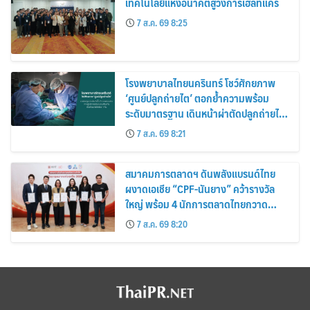
เทคโนโลยีแห่งอนาคตสู่วงการเฮลท์แคร์
7 ส.ค. 69 8:25
โรงพยาบาลไทยนครินทร์ โชว์ศักยภาพ
‘ศูนย์ปลูกถ่ายไต’ ตอกย้ำความพร้อม
ระดับมาตรฐาน เดินหน้าผ่าตัดปลูกถ่ายไต
สำเร็จ 2 รายพร้อมกัน จากผู้บริจาคอวัยวะ
7 ส.ค. 69 8:21
รายเดียวกัน
สมาคมการตลาดฯ ดันพลังแบรนด์ไทย
ผงาดเอเชีย “CPF-นันยาง” คว้ารางวัล
ใหญ่ พร้อม 4 นักการตลาดไทยกวาด
รางวัลบุคคลเวที AMF AMEA & YWN
7 ส.ค. 69 8:20
2026