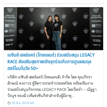
เบซินส์ เฮลธ์แคร์ (ไทยแลนด์) ร่วมสนับสนุน LEGACY
RACE ส่งเสริมสุขภาพเชิงรุกร่วมกับการดูแลสมดุล
ฮอร์โมนในวัย 50+
บริษัท เบซินส์ เฮลธ์แคร์ (ไทยแลนด์) จำกัด โดย คุณภัทรา
ลักษณ์ คงถาวร ผู้จัดการประจำประเทศไทย พร้อมทีมงาน
ร่วมสนับสนุนกิจกรรม LEGACY RACE โดยวีเจจ๋า – ณัฐฐา
วีรนุช ทองมี เวทีแข่งขันกีฬาสำหรับผู้มีอายุ…
26 มิ.ย. 69 8:46