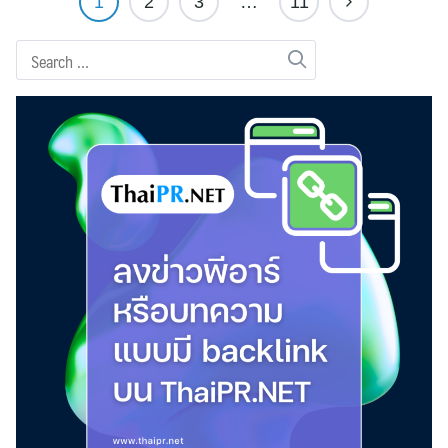
1
2
3
…
11