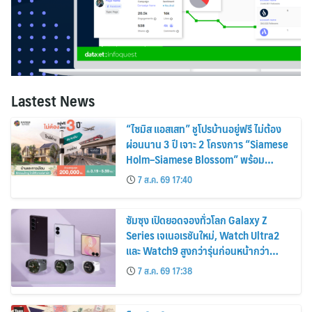
Lastest News
“ไซมิส แอสเสท” ชูโปรบ้านอยู่ฟรี ไม่ต้อง
ผ่อนนาน 3 ปี เจาะ 2 โครงการ “Siamese
Holm–Siamese Blossom” พร้อม
ส่วนลดและสิทธิพิเศษถึง 31 สิงหาคม
7 ส.ค. 69 17:40
2569
ซัมซุง เปิดยอดจองทั่วโลก Galaxy Z
Series เจเนอเรชันใหม่, Watch Ultra2
และ Watch9 สูงกว่ารุ่นก่อนหน้ากว่า
30%
7 ส.ค. 69 17:38