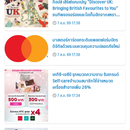
ท็อปส์ เสิร์ฟแคมเปญ “Discover UK:
Bringing British Favourites to You”
ขนทัพของอร่อยและไอเท็มฮิตจากสหราช
อาณาจักร ส่งตรงถึงมือตั้งแต่วันนี้ – 18
7 ส.ค. 69 17:38
สิงหาคมนี้
มาสเตอร์การ์ดยกระดับแพลตฟอร์มบัตร
ดิจิทัลด้วยระบบควบคุมความปลอดภัยใหม่
7 ส.ค. 69 17:36
เคทีซี–เจซีบี รุกหมวดความงาม รับเทรนด์
Self-careจำนวนสมาชิกใช้จ่ายหมวด
เครื่องสำอางเพิ่ม 26%
7 ส.ค. 69 17:34