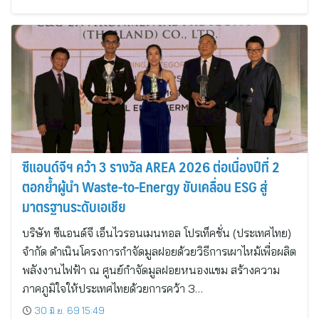
ซีแอนด์จีฯ คว้า 3 รางวัล AREA 2026 ต่อเนื่องปีที่ 2
ตอกย้ำผู้นำ Waste-to-Energy ขับเคลื่อน ESG สู่
มาตรฐานระดับเอเชีย
บริษัท ซีแอนด์จี เอ็นไวรอนเมนทอล โปรเท็คชั่น (ประเทศไทย)
จำกัด ดำเนินโครงการกำจัดมูลฝอยด้วยวิธีการเผาไหม้เพื่อผลิต
พลังงานไฟฟ้า ณ ศูนย์กำจัดมูลฝอยหนองแขม สร้างความ
ภาคภูมิใจให้ประเทศไทยด้วยการคว้า 3…
30 มิ.ย. 69 15:49