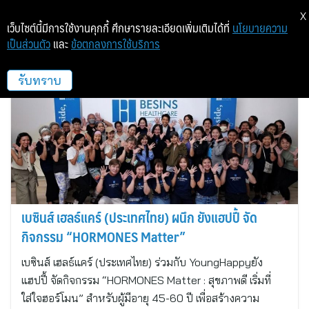
X
เว็บไซต์นี้มีการใช้งานคุกกี้ ศึกษารายละเอียดเพิ่มเติมได้ที่
นโยบายความ
เป็นส่วนตัว
และ
ข้อตกลงการใช้บริการ
ฮักเดอ
รับทราบ
เบซินส์ เฮลธ์แคร์ (ประเทศไทย) ผนึก ยังแฮปปี้ จัด
กิจกรรม “HORMONES Matter”
เบซินส์ เฮลธ์แคร์ (ประเทศไทย) ร่วมกับ YoungHappyยัง
แฮปปี้ จัดกิจกรรม “HORMONES Matter : สุขภาพดี เริ่มที่
ใส่ใจฮอร์โมน” สำหรับผู้มีอายุ 45-60 ปี เพื่อสร้างความ