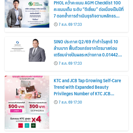
PHOL คว้าคะแนน AGM Checklist 100
คะแนนเต็ม ระดับ “ดีเยี่ยม” ต่อเนื่องเป็นปีที่
7 ตอกย้ำการดำเนินธุรกิจตามหลักธร
รมาภิบาล โปร่งใส สร้างความเชื่อมั่นผู้ถือ
7 ส.ค. 69 17:33
หุ้น
SINO ประกาศ Q2/69 ทำกำไรสุทธิ 10
ล้านบาท ฟื้นตัวแกร่งจากไตรมาสก่อน
เตรียมจ่ายปันผลระหว่างกาล 0.014423
บาทต่อหุ้น ครึ่งปีหลังมุ่งเติบโตต่อเนื่อง
7 ส.ค. 69 17:33
KTC and JCB Tap Growing Self-Care
Trend with Expanded Beauty
Privileges Number of KTC JCB
Cardmembers Spending on
7 ส.ค. 69 17:30
Cosmetics Rises 26%