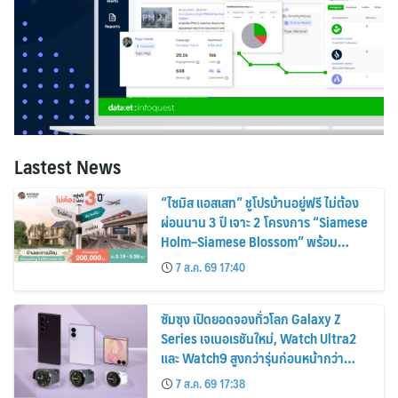
Lastest News
“ไซมิส แอสเสท” ชูโปรบ้านอยู่ฟรี ไม่ต้อง
ผ่อนนาน 3 ปี เจาะ 2 โครงการ “Siamese
Holm–Siamese Blossom” พร้อม
ส่วนลดและสิทธิพิเศษถึง 31 สิงหาคม
7 ส.ค. 69 17:40
2569
ซัมซุง เปิดยอดจองทั่วโลก Galaxy Z
Series เจเนอเรชันใหม่, Watch Ultra2
และ Watch9 สูงกว่ารุ่นก่อนหน้ากว่า
30%
7 ส.ค. 69 17:38