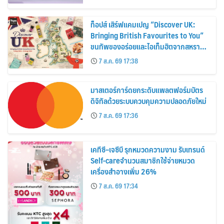
ท็อปส์ เสิร์ฟแคมเปญ “Discover UK:
Bringing British Favourites to You”
ขนทัพของอร่อยและไอเท็มฮิตจากสหราช
อาณาจักร ส่งตรงถึงมือตั้งแต่วันนี้ – 18
7 ส.ค. 69 17:38
สิงหาคมนี้
มาสเตอร์การ์ดยกระดับแพลตฟอร์มบัตร
ดิจิทัลด้วยระบบควบคุมความปลอดภัยใหม่
7 ส.ค. 69 17:36
เคทีซี–เจซีบี รุกหมวดความงาม รับเทรนด์
Self-careจำนวนสมาชิกใช้จ่ายหมวด
เครื่องสำอางเพิ่ม 26%
7 ส.ค. 69 17:34