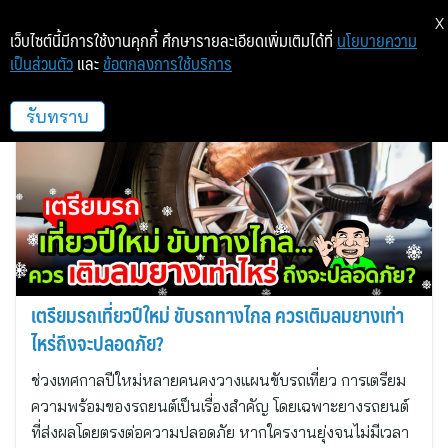
X
เว็บไซต์นี้มีการใช้งานคุกกี้ ศึกษารายละเอียดเพิ่มเติมได้ที่
นโยบายความ
เป็นส่วนตัว
และ
ข้อตกลงการใช้บริการ
อีซี่ ฟิต (ประเทศไทย)
รับทราบ
เตรียมรถเที่ยวปีใหม่ ขับรถทางไกล ควรเติมลมยางเท่า
ไหร่ถึงจะปลอดภัย?
ช่วงเทศกาลปีใหม่หลายคนคงวางแผนขับรถเที่ยว การเตรียม
ความพร้อมของรถยนต์เป็นเรื่องสำคัญ โดยเฉพาะยางรถยนต์
ที่ส่งผลโดยตรงต่อความปลอดภัย หากใครงานยุ่งจนไม่มีเวลา