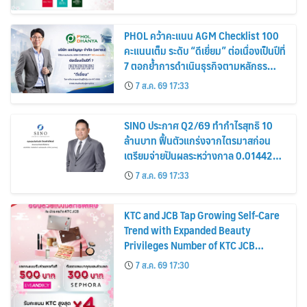
PHOL คว้าคะแนน AGM Checklist 100
คะแนนเต็ม ระดับ “ดีเยี่ยม” ต่อเนื่องเป็นปีที่
7 ตอกย้ำการดำเนินธุรกิจตามหลักธร
รมาภิบาล โปร่งใส สร้างความเชื่อมั่นผู้ถือ
7 ส.ค. 69 17:33
หุ้น
SINO ประกาศ Q2/69 ทำกำไรสุทธิ 10
ล้านบาท ฟื้นตัวแกร่งจากไตรมาสก่อน
เตรียมจ่ายปันผลระหว่างกาล 0.014423
บาทต่อหุ้น ครึ่งปีหลังมุ่งเติบโตต่อเนื่อง
7 ส.ค. 69 17:33
KTC and JCB Tap Growing Self-Care
Trend with Expanded Beauty
Privileges Number of KTC JCB
Cardmembers Spending on
7 ส.ค. 69 17:30
Cosmetics Rises 26%