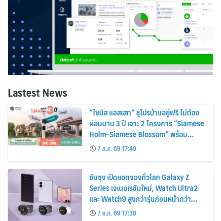
Lastest News
“ไซมิส แอสเสท” ชูโปรบ้านอยู่ฟรี ไม่ต้อง
ผ่อนนาน 3 ปี เจาะ 2 โครงการ “Siamese
Holm–Siamese Blossom” พร้อม
ส่วนลดและสิทธิพิเศษถึง 31 สิงหาคม
7 ส.ค. 69 17:40
2569
ซัมซุง เปิดยอดจองทั่วโลก Galaxy Z
Series เจเนอเรชันใหม่, Watch Ultra2
และ Watch9 สูงกว่ารุ่นก่อนหน้ากว่า
30%
7 ส.ค. 69 17:38