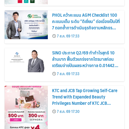
PHOL คว้าคะแนน AGM Checklist 100
คะแนนเต็ม ระดับ “ดีเยี่ยม” ต่อเนื่องเป็นปีที่
7 ตอกย้ำการดำเนินธุรกิจตามหลักธร
รมาภิบาล โปร่งใส สร้างความเชื่อมั่นผู้ถือ
7 ส.ค. 69 17:33
หุ้น
SINO ประกาศ Q2/69 ทำกำไรสุทธิ 10
ล้านบาท ฟื้นตัวแกร่งจากไตรมาสก่อน
เตรียมจ่ายปันผลระหว่างกาล 0.014423
บาทต่อหุ้น ครึ่งปีหลังมุ่งเติบโตต่อเนื่อง
7 ส.ค. 69 17:33
KTC and JCB Tap Growing Self-Care
Trend with Expanded Beauty
Privileges Number of KTC JCB
Cardmembers Spending on
7 ส.ค. 69 17:30
Cosmetics Rises 26%