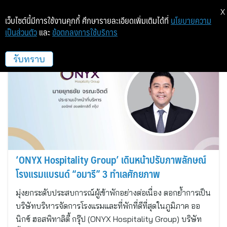
X
เว็บไซต์นี้มีการใช้งานคุกกี้ ศึกษารายละเอียดเพิ่มเติมได้ที่
นโยบายความ
เป็นส่วนตัว
และ
ข้อตกลงการใช้บริการ
ออนิกซ์ ฮอสพิทาลิตี้ (ประเทศไทย)
รับทราบ
‘ONYX Hospitality Group’ เดินหน้าปรับภาพลักษณ์
โรงแรมแบรนด์ “อมารี” 3 ทำเลศักยภาพ
มุ่งยกระดับประสบการณ์ผู้เข้าพักอย่างต่อเนื่อง ตอกย้ำการเป็น
บริษัทบริหารจัดการโรงแรมและที่พักที่ดีที่สุดในภูมิภาค ออ
นิกซ์ ฮอสพิทาลิตี้ กรุ๊ป (ONYX Hospitality Group) บริษัท