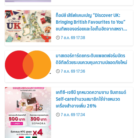
ท็อปส์ เสิร์ฟแคมเปญ “Discover UK:
Bringing British Favourites to You”
ขนทัพของอร่อยและไอเท็มฮิตจากสหราช
อาณาจักร ส่งตรงถึงมือตั้งแต่วันนี้ – 18
7 ส.ค. 69 17:38
สิงหาคมนี้
มาสเตอร์การ์ดยกระดับแพลตฟอร์มบัตร
ดิจิทัลด้วยระบบควบคุมความปลอดภัยใหม่
7 ส.ค. 69 17:36
เคทีซี–เจซีบี รุกหมวดความงาม รับเทรนด์
Self-careจำนวนสมาชิกใช้จ่ายหมวด
เครื่องสำอางเพิ่ม 26%
7 ส.ค. 69 17:34