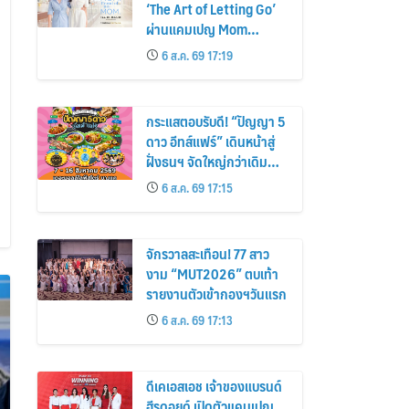
‘The Art of Letting Go’
ผ่านแคมเปญ Mom
Moments: Proud Mom.
6 ส.ค. 69 17:19
Proud of My Mom.
กระแสตอบรับดี! “ปัญญา 5
ดาว อีทส์แฟร์” เดินหน้าสู่
ฝั่งธนฯ จัดใหญ่กว่าเดิม
ร้านเด็ดเพิ่ม อิ่มฟิน 10 วัน
6 ส.ค. 69 17:15
เต็ม!
จักรวาลสะเทือน! 77 สาว
งาม “MUT2026” ตบเท้า
รายงานตัวเข้ากองฯวันแรก
6 ส.ค. 69 17:13
ดีเคเอสเอช เจ้าของแบรนด์
ฮีรูดอยด์ เปิดตัวแคมเปญ