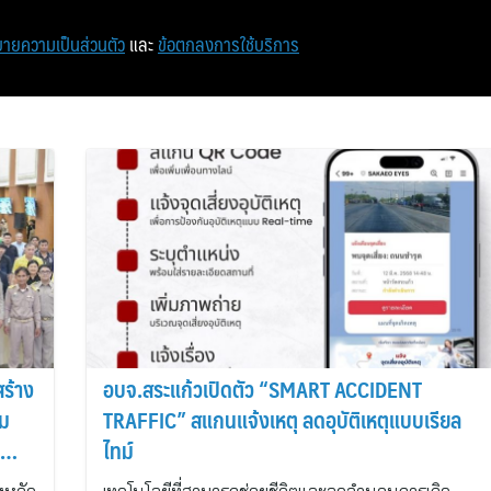
หน้าแรก
ท่องเที่ยว
ไอที
เศรษฐกิจ/การเงิน
ายความเป็นส่วนตัว
และ
ข้อตกลงการใช้บริการ
ร้าง
อบจ.สระแก้วเปิดตัว “SMART ACCIDENT
รม
TRAFFIC” สแกนแจ้งเหตุ ลดอุบัติเหตุแบบเรียล
ไทม์