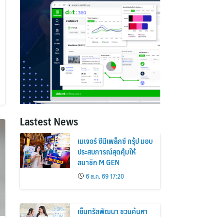
Lastest News
เมเจอร์ ซีนีเพล็กซ์ กรุ้ป มอบ
ประสบการณ์สุดคุ้มให้
สมาชิก M GEN
6 ส.ค. 69 17:20
เซ็นทรัลพัฒนา ชวนค้นหา