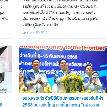
งหวัด
เทคโนโลยีที่สามารถช่วยชีวิตและลดจำนวนการเกิด
าง
อุบัติเหตุทบนท้องถนน เพียงสแกน QR CODE ผ่าน
มูล
แอปพลิเคชันไลน์ @Sakaeo Eyes อบจ.สระแก้ว
งถิ่น
พัฒนาระบบแจ้งเตือนเหตุฉุกเฉินพร้อมแสดงจุดเกิด
อุบัติเหตุจังหวัดสระแก้ว…
21 ม.ค. 69 16:07
อบจ.สระแก้ว จัดพิธีเปิดมหกรรมการแข่งขันกีฬา
 6
2568 อย่างยิ่งใหญ่ ภายใต้คำขวัญ “กีฬาสร้าง