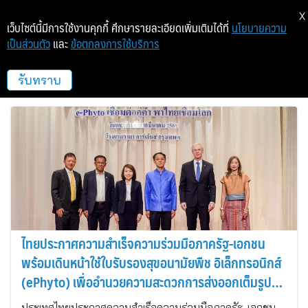
X
เว็บไซต์นี้มีการใช้งานคุกกี้ ศึกษารายละเอียดเพิ่มเติมได้ที่
นโยบายความ
เป็นส่วนตัว
และ
ข้อตกลงการใช้บริการ
องค์กรความร่วมมือระหว่างประเทศของ
เยอรมัน
รับทราบ
ไทยประกาศความสำเร็จความร่วมมือภาครัฐ-เอกชน
พร้อมเดินหน้าใช้ใบรับรองสุขอนามัยพืช อิเล็กทรอนิกส์
(ePhyto) เพื่ออำนวยความสะดวกการส่งออกเต็มรูป
แบบ
ประเทศไทยประกาศความสำเร็จความร่วมมือภาครัฐ-เอกชน