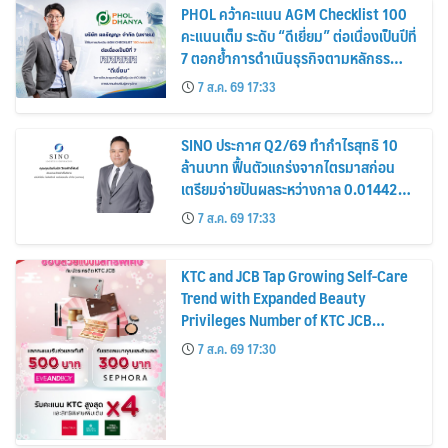
PHOL คว้าคะแนน AGM Checklist 100
คะแนนเต็ม ระดับ “ดีเยี่ยม” ต่อเนื่องเป็นปีที่
7 ตอกย้ำการดำเนินธุรกิจตามหลักธร
รมาภิบาล โปร่งใส สร้างความเชื่อมั่นผู้ถือ
7 ส.ค. 69 17:33
หุ้น
SINO ประกาศ Q2/69 ทำกำไรสุทธิ 10
ล้านบาท ฟื้นตัวแกร่งจากไตรมาสก่อน
เตรียมจ่ายปันผลระหว่างกาล 0.014423
บาทต่อหุ้น ครึ่งปีหลังมุ่งเติบโตต่อเนื่อง
7 ส.ค. 69 17:33
KTC and JCB Tap Growing Self-Care
Trend with Expanded Beauty
Privileges Number of KTC JCB
Cardmembers Spending on
7 ส.ค. 69 17:30
Cosmetics Rises 26%