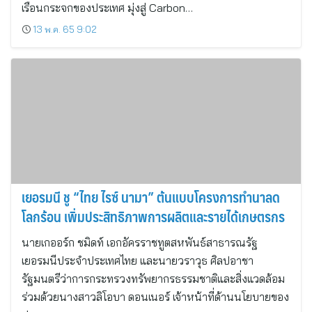
เรือนกระจกของประเทศ มุ่งสู่ Carbon…
13 พ.ค. 65 9:02
เยอรมนี ชู “ไทย ไรซ์ นามา” ต้นแบบโครงการทำนาลด
โลกร้อน เพิ่มประสิทธิภาพการผลิตและรายได้เกษตรกร
นายเกออร์ก ชมิดท์ เอกอัครราชทูตสหพันธ์สาธารณรัฐ
เยอรมนีประจำประเทศไทย และนายวราวุธ ศิลปอาชา
รัฐมนตรีว่าการกระทรวงทรัพยากรธรรมชาติและสิ่งแวดล้อม
ร่วมด้วยนางสาวลิโอบา ดอนเนอร์ เจ้าหน้าที่ด้านนโยบายของ