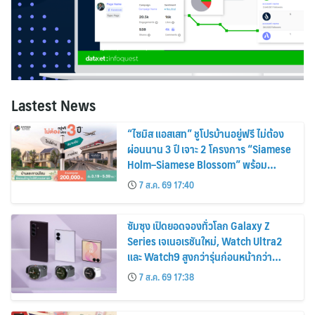
Lastest News
“ไซมิส แอสเสท” ชูโปรบ้านอยู่ฟรี ไม่ต้อง
ผ่อนนาน 3 ปี เจาะ 2 โครงการ “Siamese
Holm–Siamese Blossom” พร้อม
ส่วนลดและสิทธิพิเศษถึง 31 สิงหาคม
7 ส.ค. 69 17:40
2569
ซัมซุง เปิดยอดจองทั่วโลก Galaxy Z
Series เจเนอเรชันใหม่, Watch Ultra2
และ Watch9 สูงกว่ารุ่นก่อนหน้ากว่า
30%
7 ส.ค. 69 17:38