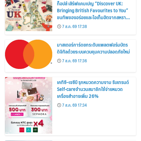
ท็อปส์ เสิร์ฟแคมเปญ “Discover UK:
Bringing British Favourites to You”
ขนทัพของอร่อยและไอเท็มฮิตจากสหราช
อาณาจักร ส่งตรงถึงมือตั้งแต่วันนี้ – 18
7 ส.ค. 69 17:38
สิงหาคมนี้
มาสเตอร์การ์ดยกระดับแพลตฟอร์มบัตร
ดิจิทัลด้วยระบบควบคุมความปลอดภัยใหม่
7 ส.ค. 69 17:36
เคทีซี–เจซีบี รุกหมวดความงาม รับเทรนด์
Self-careจำนวนสมาชิกใช้จ่ายหมวด
เครื่องสำอางเพิ่ม 26%
7 ส.ค. 69 17:34