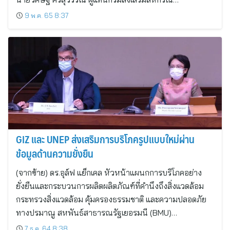
9 พ.ค. 65 8:37
GIZ และ UNEP ส่งเสริมการบริโภครูปแบบใหม่ผ่าน
ข้อมูลด้านความยั่งยืน
(จากซ้าย) ดร.อุล์ฟ แย็กเคล หัวหน้าแผนกการบริโภคอย่าง
ยั่งยืนและกระบวนการผลิตผลิตภัณฑ์ที่คำนึงถึงสิ่งแวดล้อม
กระทรวงสิ่งแวดล้อม คุ้มครองธรรมชาติ และความปลอดภัย
ทางปรมาณู สหพันธ์สาธารณรัฐเยอรมนี (BMU)…
7 ธ.ค. 64 8:38