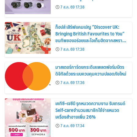
30%
7 ส.ค. 69 17:38
ท็อปส์ เสิร์ฟแคมเปญ “Discover UK:
Bringing British Favourites to You”
ขนทัพของอร่อยและไอเท็มฮิตจากสหราช
อาณาจักร ส่งตรงถึงมือตั้งแต่วันนี้ – 18
7 ส.ค. 69 17:38
สิงหาคมนี้
มาสเตอร์การ์ดยกระดับแพลตฟอร์มบัตร
ดิจิทัลด้วยระบบควบคุมความปลอดภัยใหม่
7 ส.ค. 69 17:36
เคทีซี–เจซีบี รุกหมวดความงาม รับเทรนด์
Self-careจำนวนสมาชิกใช้จ่ายหมวด
เครื่องสำอางเพิ่ม 26%
7 ส.ค. 69 17:34