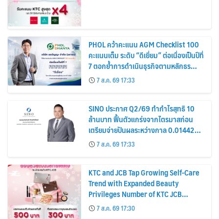
PHOL คว้าคะแนน AGM Checklist 100
คะแนนเต็ม ระดับ “ดีเยี่ยม” ต่อเนื่องเป็นปีที่
7 ตอกย้ำการดำเนินธุรกิจตามหลักธร
รมาภิบาล โปร่งใส สร้างความเชื่อมั่นผู้ถือ
7 ส.ค. 69 17:33
หุ้น
SINO ประกาศ Q2/69 ทำกำไรสุทธิ 10
ล้านบาท ฟื้นตัวแกร่งจากไตรมาสก่อน
เตรียมจ่ายปันผลระหว่างกาล 0.014423
บาทต่อหุ้น ครึ่งปีหลังมุ่งเติบโตต่อเนื่อง
7 ส.ค. 69 17:33
KTC and JCB Tap Growing Self-Care
Trend with Expanded Beauty
Privileges Number of KTC JCB
Cardmembers Spending on
7 ส.ค. 69 17:30
Cosmetics Rises 26%