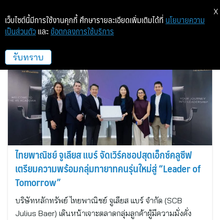
X
เว็บไซต์นี้มีการใช้งานคุกกี้ ศึกษารายละเอียดเพิ่มเติมได้ที่
นโยบายความ
เป็นส่วนตัว
และ
ข้อตกลงการใช้บริการ
หลักทรัพย์ ไทยพาณิชย์ จูเลียส แบร์
รับทราบ
ไทยพาณิชย์ จูเลียส แบร์ จัดเวิร์คชอปสุดเอ็กซ์คลูซีฟ
เตรียมความพร้อมกลุ่มทายาทคนรุ่นใหม่สู่ “Leader of
Tomorrow”
บริษัทหลักทรัพย์ ไทยพาณิชย์ จูเลียส แบร์ จำกัด (SCB
Julius Baer) เดินหน้าเจาะตลาดกลุ่มลูกค้าผู้มีความมั่งคั่ง