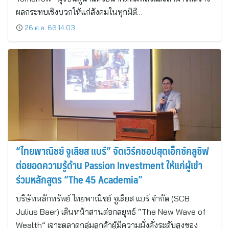
ผลกระทบเชิงบวกให้แก่สังคมในทุกมิติ…
26 ต.ค. 66 14:03
“ไทยพาณิชย์ จูเลียส แบร์” จัดเวิร์คชอปสุดเอ็กซ์คลูซีฟ
ต่อยอดความรู้ด้าน Passion Investment ให้แก่ผู้เข้า
ร่วมหลักสูตร “The 45 Academia”
บริษัทหลักทรัพย์ ไทยพาณิชย์ จูเลียส แบร์ จำกัด (SCB
Julius Baer) เดินหน้าสานต่อกลยุทธ์ “The New Wave of
Wealth” เจาะตลาดกลุ่มลูกค้าผู้มีความมั่งคั่งระดับสูงของ