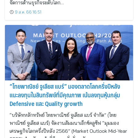
จัดการด้านธุรกิจระดับโลก…
9 ส.ค. 66 16:51
“ไทยพาณิชย์ จูเลียส แบร์” มองตลาดโลกครึ่งปีหลัง
แนะลงทุนในสินทรัพย์ที่มีคุณภาพ เน้นลงทุนหุ้นกลุ่ม
Defensive และ Quality growth
“บริษัทหลักทรัพย์ ไทยพาณิชย์ จูเลียส แบร์ จำกัด” (ไทย
พาณิชย์ จูเลียส แบร์) จัดงานสัมมนาเอ็กซ์คลูซีฟ “มุมมอง
เศรษฐกิจโลกครึ่งปีหลัง 2566” (Market Outlook Mid-Year