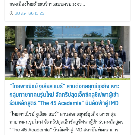
ของเมืองไทยด้วยบริการแบบครบวงจร…
30 ส.ค. 66 13:25
“ไทยพาณิชย์ จูเลียส แบร์” สานต่อกลยุทธ์ธุรกิจ เจาะ
กลุ่มทายาทคนรุ่นใหม่ จัดทริปสุดเอ็กซ์คลูซีฟพาผู้เข้า
ร่วมหลักสูตร “The 45 Academia” บินลัดฟ้าสู่ IMD
“ไทยพาณิชย์ จูเลียส แบร์” สานต่อกลยุทธ์ธุรกิจ เจาะกลุ่ม
ทายาทคนรุ่นใหม่ จัดทริปสุดเอ็กซ์คลูซีฟพาผู้เข้าร่วมหลักสูตร
“The 45 Academia” บินลัดฟ้าสู่ IMD สถาบันพัฒนาการ