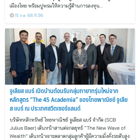
เมืองไทย พร้อมปูพรมให้ความรู้ด้านการลงทุน…
15 ก.ย. 66 11:36
จูเลียส แบร์ เปิดบ้านต้อนรับกลุ่มทายาทรุ่นใหม่จาก
หลักสูตร “The 45 Academia” ของไทยพาณิชย์ จูเลีย
ส แบร์ ณ ประเทศสวิตเซอร์แลนด์
บริษัทหลักทรัพย์ ไทยพาณิชย์ จูเลียส แบร์ จำกัด (SCB
Julius Baer) เดินหน้าสานต่อกลยุทธ์ “The New Wave of
Wealth” เดินหน้าเจาะตลาดกลุ่มลูกค้าผู้มีความมั่งคั่งระดับสูง