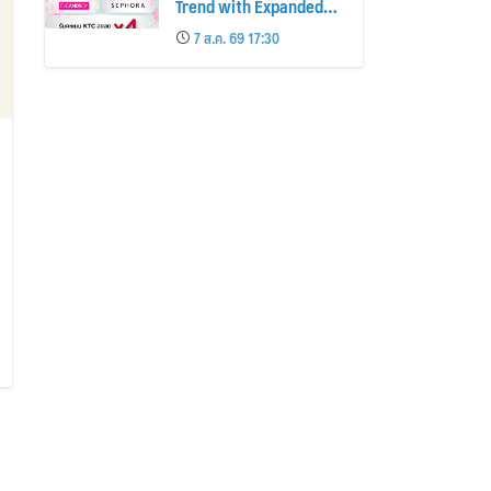
Trend with Expanded
Beauty Privileges
7 ส.ค. 69 17:30
Number of KTC JCB
Cardmembers Spending
on Cosmetics Rises
26%