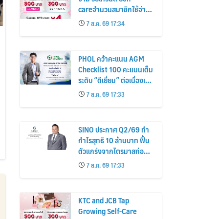
careจำนวนสมาชิกใช้จ่าย
หมวดเครื่องสำอางเพิ่ม
7 ส.ค. 69 17:34
26%
PHOL คว้าคะแนน AGM
Checklist 100 คะแนนเต็ม
ระดับ “ดีเยี่ยม” ต่อเนื่องเป็น
ปีที่ 7 ตอกย้ำการดำเนิน
7 ส.ค. 69 17:33
ธุรกิจตามหลักธรรมาภิบาล
โปร่งใส สร้างความเชื่อมั่นผู้
ถือหุ้น
SINO ประกาศ Q2/69 ทำ
กำไรสุทธิ 10 ล้านบาท ฟื้น
ตัวแกร่งจากไตรมาสก่อน
เตรียมจ่ายปันผลระหว่าง
7 ส.ค. 69 17:33
กาล 0.014423 บาทต่อหุ้น
ครึ่งปีหลังมุ่งเติบโตต่อเนื่อง
KTC and JCB Tap
Growing Self-Care