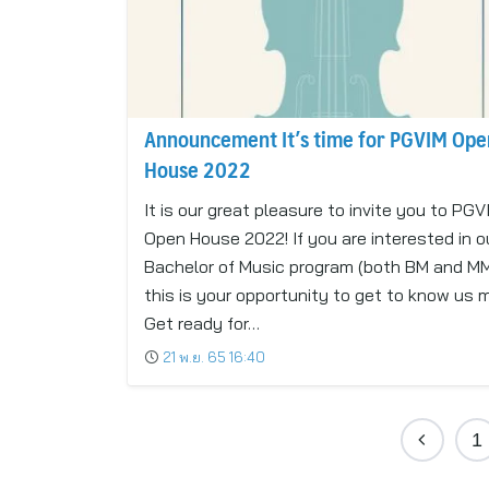
Announcement It’s time for PGVIM Open
House 2022
It is our great pleasure to invite you to PGV
Open House 2022! If you are interested in o
Bachelor of Music program (both BM and MM
this is your opportunity to get to know us 
Get ready for…
21 พ.ย. 65 16:40
1