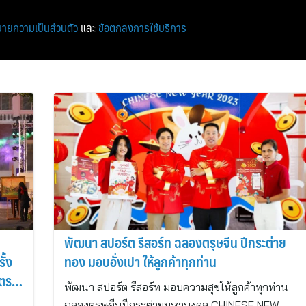
หน้าแรก
ท่องเที่ยว
ไอที
เศรษฐกิจ/การเงิน
ายความเป็นส่วนตัว
และ
ข้อตกลงการใช้บริการ
พัฒนา สปอร์ต รีสอร์ท ฉลองตรุษจีน ปีกระต่าย
ั้ง
ทอง มอบอั่งเปา ให้ลูกค้าทุกท่าน
สตรา
พัฒนา สปอร์ต รีสอร์ท มอบความสุขให้ลูกค้าทุกท่าน
ฉลองตรุษจีนปีกระต่ายมหามงคล CHINESE NEW