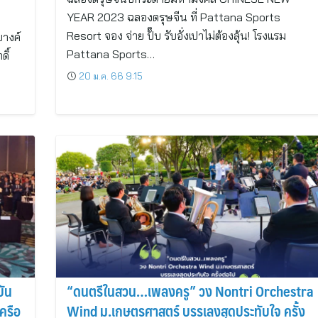
YEAR 2023 ฉลองตรุษจีน ที่ Pattana Sports
Resort จอง จ่าย ปั๊บ รับอั่งเปาไม่ต้องลุ้น! โรงแรม
ยางค์
Pattana Sports…
ิ์
20 ม.ค. 66 9:15
บัน
“ดนตรีในสวน…เพลงครู” วง Nontri Orchestra
ครือ
Wind ม.เกษตรศาสตร์ บรรเลงสุดประทับใจ ครั้ง