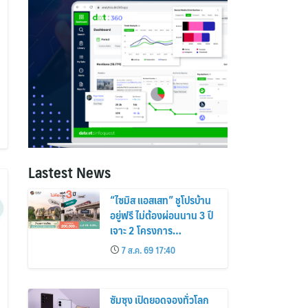
Lastest News
“ไซมิส แอสเสท” ชูโปรบ้าน
อยู่ฟรี ไม่ต้องผ่อนนาน 3 ปี
เจาะ 2 โครงการ
“Siamese Holm–
7 ส.ค. 69 17:40
Siamese Blossom”
พร้อมส่วนลดและสิทธิพิเศษ
ถึง 31 สิงหาคม 2569
ซัมซุง เปิดยอดจองทั่วโลก