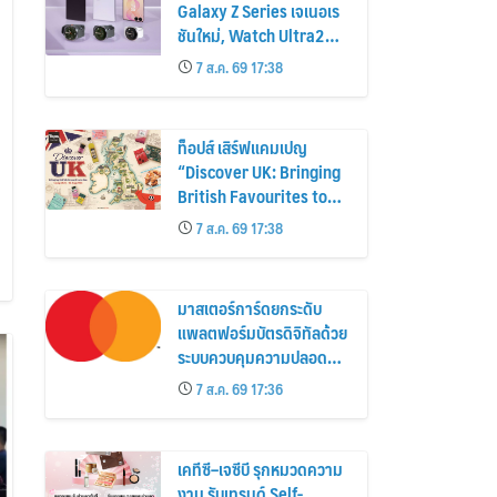
Galaxy Z Series เจเนอเร
ชันใหม่, Watch Ultra2
และ Watch9 สูงกว่ารุ่น
7 ส.ค. 69 17:38
ก่อนหน้ากว่า 30%
ท็อปส์ เสิร์ฟแคมเปญ
“Discover UK: Bringing
British Favourites to
You” ขนทัพของอร่อยและ
7 ส.ค. 69 17:38
ไอเท็มฮิตจากสหราช
อาณาจักร ส่งตรงถึงมือ
ตั้งแต่วันนี้ – 18 สิงหาคมนี้
มาสเตอร์การ์ดยกระดับ
แพลตฟอร์มบัตรดิจิทัลด้วย
ระบบควบคุมความปลอดภัย
ใหม่
7 ส.ค. 69 17:36
เคทีซี–เจซีบี รุกหมวดความ
งาม รับเทรนด์ Self-