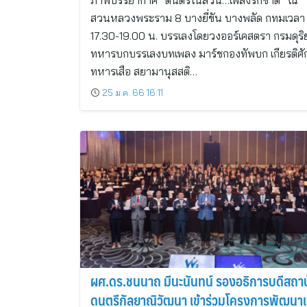
ภาพบรรยากาศ “ดนตรีในสวน…เพลงรักชาติ” ณ
สวนหลวงพระราม 8 บางยี่ขัน บางพลัด กทมเวลา
17.30-19.00 น. บรรเลงโดยวงออร์เคสตรา กรมดุริ
ทหารบกบรรเลงบทเพลง มาร์ชกองทัพบก เกียรติศักด
ทหารเสือ สยามานุสสติ…
25 ม.ค. 66 16:11
ผศ.ดร.ชนนาถ มีนะนันทน์ รองอธิการบดีสถา
ดนตรีกัลยาณิวัฒนา เข้าร่วมโครงการพัฒนาเ