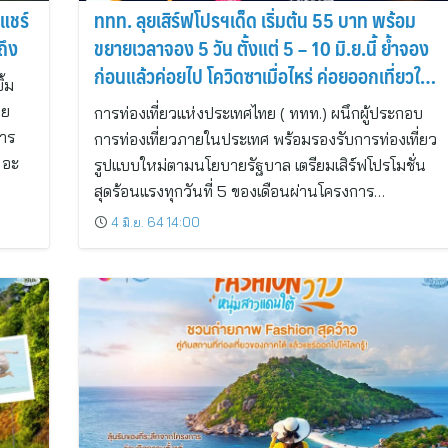
แชร์
ททท. ลุยเสิร์ฟโปรฯเด็ด เริ่มต้น 55 บาท พร้อม
ถึง
ขยายเวลาจอง 5 วัน ตั้งแต่ 5 – 10 มิ.ย.นี้ ย้ำจอง
ก่อนแล้วค่อยไป โควิดซาเมื่อไหร่ ค่อยออกเที่ยวให้
ิ้ม
อะเมสซิ่งยิ่งกว่าเดิม
ดย
การท่องเที่ยวแห่งประเทศไทย ( ททท.) ผนึกผู้ประกอบ
การ
การท่องเที่ยวภายในประเทศ พร้อมรองรับการท่องเที่ยว
 อะ
รูปแบบใหม่ตามนโยบายรัฐบาล เตรียมเสิร์ฟโปรโมชั่น
สุดร้อนแรงทุกวันที่ 5 ของเดือนผ่านโครงการ…
4 มิ.ย. 64 14:00