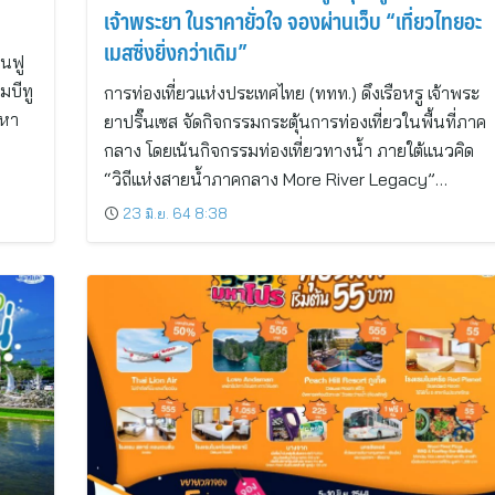
เจ้าพระยา ในราคายั่วใจ จองผ่านเว็บ “เที่ยวไทยอะ
เมสซิ่งยิ่งกว่าเดิม”
้นฟู
มบีทู
การท่องเที่ยวแห่งประเทศไทย (ททท.) ดึงเรือหรู เจ้าพระ
มหา
ยาปริ๊นเซส จัดกิจกรรมกระตุ้นการท่องเที่ยวในพื้นที่ภาค
กลาง โดยเน้นกิจกรรมท่องเที่ยวทางน้ำ ภายใต้แนวคิด
“วิถีแห่งสายน้ำภาคกลาง More River Legacy”…
23 มิ.ย. 64 8:38