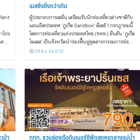
เมสซิ่งยิ่งกว่าเดิม
 Rent
ผู้ประกอบการเฮลั่น เตรียมรับนักท่องเที่ยวต่างชาติกับ
แผนเปิดประเทศ ‘ภูเก็ต Sandbox’ ดีเดย์ 1 กรกฎาคมนี้
หาโปร
โดยการท่องเที่ยวแห่งประเทศไทย (ททท.) ยืนยัน ‘ภูเก็ต
ิเศ…
โมเดล’ เป็นจังหวัดนำร่องฟื้นฟูอุตสาหกรรมการท่อ…
28 มิ.ย. 64 8:52
เป๋า
ททท. ชวนล่องเรือดินเนอร์ซีฟู้ดสุดหรูกลางแม่น้ำ