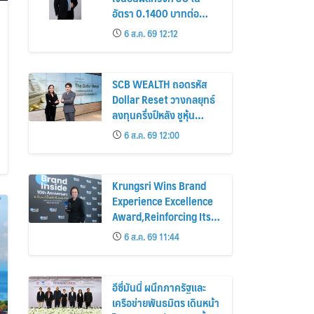
อัตรา 0.1400 บาทต่อ
หน่วย วันที่ 2 ก.ย. นี้
6 ส.ค. 69 12:12
SCB WEALTH ถอดรหัส
Dollar Reset วางกลยุทธ์
ลงทุนครึ่งปีหลัง ชูหุ้น
สหรัฐฯ-ตลาดเกิดใหม่ผนวก
6 ส.ค. 69 12:00
บอนด์ระยะสั้น-กลางเสริม
พอร์ตแกร่ง
Krungsri Wins Brand
Experience Excellence
Award,Reinforcing Its
“Make Life Simple”
6 ส.ค. 69 11:44
Brand Promise
อีซี่มันนี่ ผนึกภาครัฐและ
เครือข่ายพันธมิตร เดินหน้า