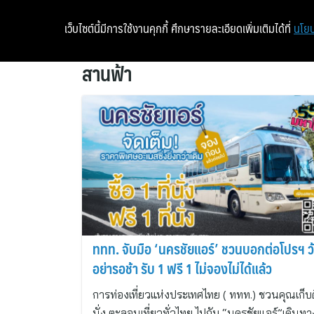
เว็บไซต์นี้มีการใช้งานคุกกี้ ศึกษารายละเอียดเพิ่มเติมได้ที่
นโยบ
สานฟ้า
ททท. จับมือ ‘นครชัยแอร์’ ชวนบอกต่อโปรฯ ว
อย่ารอช้า รับ 1 ฟรี 1 ไม่จองไม่ได้แล้ว
การท่องเที่ยวแห่งประเทศไทย ( ททท.) ชวนคุณเก็บดี
นั่ง ตะลอนเที่ยวทั่วไทย ไปกับ “นครชัยแอร์”เดินทา