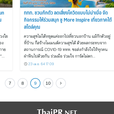
un
ททท. ชวนกักตัว ลดเสี่ยงโควิดแบบไม่น่าเบื่อ จัด
น
กิจกรรมให้ร่วมสนุก ชู More Inspire เที่ยวภาคใต้
สไตล์คุณ
่วงใย
ความสุขไม่ได้หยุดแค่ออกไปเที่ยวนอกบ้าน แม้กักตัวอยู่
อง
ที่บ้าน ก็สร้างโมเมนต์ความสุขได้ ด้วยผลกระทบจาก
 ภาย
สถานการณ์ COVID-19 ททท. ขอส่งกำลังใจให้ทุกคน
ม”…
ฝ่าฟันไปด้วยกัน ร่วมมือ ร่วมใจ การ์ดไม่ตก…
23 เม.ย. 64 17:09
7
8
9
10