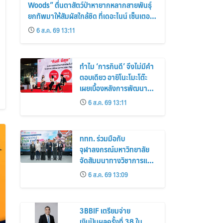
Woods” ตื่นตาสัตว์ป่าหายากหลากสายพันธุ์
ยกทัพมาให้สัมผัสใกล้ชิด ที่เดอะไนน์ เซ็นเตอร์
พระราม 9
6 ส.ค. 69 13:11
ทำไม ‘การกินดี’ จึงไม่มีคำ
ตอบเดียว อายิโนะโมะโต๊ะ
เผยเบื้องหลังการพัฒนา
ผลิตภัณฑ์เพื่อคนทุกไลฟ์
6 ส.ค. 69 13:11
สไตล์
ททท. ร่วมมือกับ
จุฬาลงกรณ์มหาวิทยาลัย
จัดสัมมนาทางวิชาการและ
การตลาดเชิงรุก แนะเคล็ด
6 ส.ค. 69 13:09
ลับปรับธุรกิจท่องเที่ยวไทย
“ขายได้ ขายดี ขายนาน”
3BBIF เตรียมจ่าย
เงินปันผลครั้งที่ 38 ใน