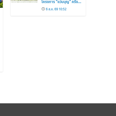
โครงการ “แว่นบุญ” ครั้งที่
2 มอบแว่นสายตาแก่
6 ส.ค. 69 10:52
ประชาชน 600 คน ขยาย
โอกาสการมองเห็นสู่ชุมชน
ไทย