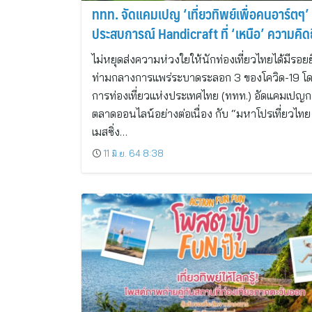
ททท. จัดแคมเปญ ‘เที่ยวทิพย์เพื่อคนอาร์ตๆ’ 
ประสบการณ์ Handicraft ที่ ‘เหนือ’ ความคิด
ไม่หยุดส่งความห่วงใยให้นักท่องเที่ยวไทยได้มีรอยย
ท่ามกลางการแพร่ระบาดระลอก 3 ของโควิด-19 โ
การท่องเที่ยวแห่งประเทศไทย (ททท.) อัดแคมเปญ
ตลาดออนไลน์อย่างต่อเนื่อง กับ “มหาโปรเที่ยวไทย
เมสซิ่ง…
11 มิ.ย. 64 8:38