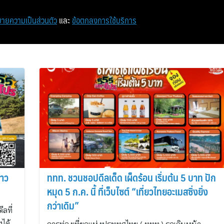
หน้าแรก
ท่องเที่ยว
ไอที
เศรษฐกิจ/การเงิน
ายความเป็นส่วนตัว
และ
ข้อตกลงการใช้บริการ
้าว
ททท. ชวนชอปดีลเด็ด เผ็ดร้อน เริ่มต้น 5 บาท ปัก
หมุด 5 ก.ค. นี้ ที่เว็บไซต์ “เที่ยวไทยอะเมสซิ่งยิ่ง
กว่าเดิม”
ลที่
งได้