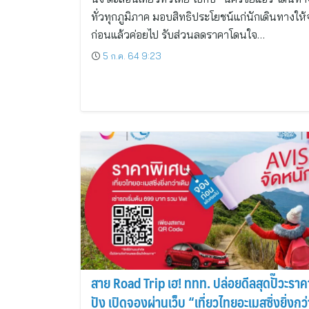
ทั่วทุกภูมิภาค มอบสิทธิประโยชน์แก่นักเดินทางให
ก่อนแล้วค่อยไป รับส่วนลดราคาโดนใจ…
5 ก.ค. 64 9:23
สาย Road Trip เฮ! ททท. ปล่อยดีลสุดปั๊วะราค
ปัง เปิดจองผ่านเว็บ “เที่ยวไทยอะเมสซิ่งยิ่งกว่