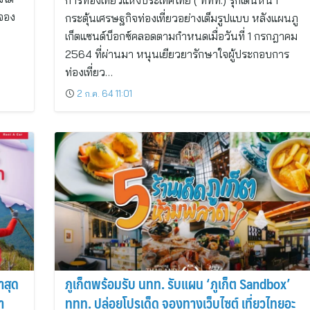
การท่องเที่ยวแห่งประเทศไทย ( ททท.) รุกเดินหน้า
้จอง
กระตุ้นเศรษฐกิจท่องเที่ยวอย่างเต็มรูปแบบ หลังแผนภู
เก็ตแซนด์บ็อกซ์คลอดตามกำหนดเมื่อวันที่ 1 กรกฎาคม
2564 ที่ผ่านมา หนุนเยียวยารักษาใจผู้ประกอบการ
ท่องเที่ยว…
2 ก.ค. 64 11:01
าสุด
ภูเก็ตพร้อมรับ นทท. รับแผน ‘ภูเก็ต Sandbox’
า
ททท. ปล่อยโปรเด็ด จองทางเว็บไซต์ เที่ยวไทยอะ