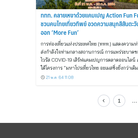
ททท. คลายเหงาด้วยแคมเปญ Action Fun F
ชวนคนไทยเที่ยวทิพย์ อวดความสนุกสีสันตะวั
ออก ‘More Fun’
การท่องเที่ยวแห่งประเทศไทย (ททท.) แสดงความห
ส่งกำลังใจท่ามกลางสถานการณ์ การแพร่ระบาดข
ไวรัส COVID-19 เสิร์ฟแคมเปญการตลาดออนไลน์
ใต้โครงการ “มหาโปรเที่ยวไทย อะเมสซิ่งยิ่งกว่าเดิ
21 พ.ค. 64 11:08
1
…