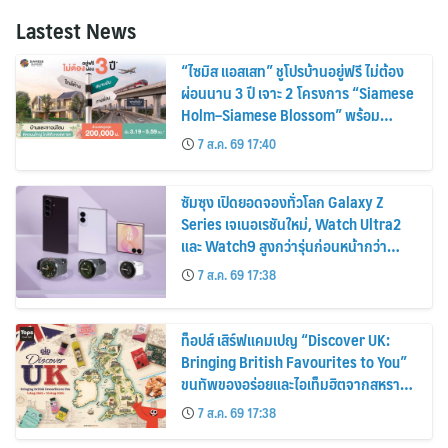
Lastest News
“ไซมิส แอสเสท” ชูโปรบ้านอยู่ฟรี ไม่ต้อง
ผ่อนนาน 3 ปี เจาะ 2 โครงการ “Siamese
Holm–Siamese Blossom” พร้อม
ส่วนลดและสิทธิพิเศษถึง 31 สิงหาคม
7 ส.ค. 69 17:40
2569
ซัมซุง เปิดยอดจองทั่วโลก Galaxy Z
Series เจเนอเรชันใหม่, Watch Ultra2
และ Watch9 สูงกว่ารุ่นก่อนหน้ากว่า
30%
7 ส.ค. 69 17:38
ท็อปส์ เสิร์ฟแคมเปญ “Discover UK:
Bringing British Favourites to You”
ขนทัพของอร่อยและไอเท็มฮิตจากสหราช
อาณาจักร ส่งตรงถึงมือตั้งแต่วันนี้ – 18
7 ส.ค. 69 17:38
สิงหาคมนี้