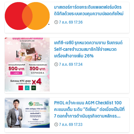
มาสเตอร์การ์ดยกระดับแพลตฟอร์มบัตร
ดิจิทัลด้วยระบบควบคุมความปลอดภัยใหม่
7 ส.ค. 69 17:36
เคทีซี–เจซีบี รุกหมวดความงาม รับเทรนด์
Self-careจำนวนสมาชิกใช้จ่ายหมวด
เครื่องสำอางเพิ่ม 26%
7 ส.ค. 69 17:34
PHOL คว้าคะแนน AGM Checklist 100
คะแนนเต็ม ระดับ “ดีเยี่ยม” ต่อเนื่องเป็นปีที่
7 ตอกย้ำการดำเนินธุรกิจตามหลักธร
รมาภิบาล โปร่งใส สร้างความเชื่อมั่นผู้ถือ
7 ส.ค. 69 17:33
หุ้น