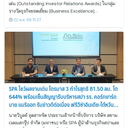
เด่น (Outstanding Investor Relations Awards) ในกลุ่ม
รางวัลธุรกิจยอดเยี่ยม (Business Excellence)…
22 พ.ย. 66 15:27
SPA โชว์ผลงานเด่น ไตรมาส 3 กำไรสุทธิ 81.50 ลบ. โต
644% พร้อมเซ็นสัญญารับบริหารสปา รร. คอร์ทยาร์ด
บาย แมริออท รับข่าวดีต่อเนื่อง ฟรีวีซ่าอินเดีย-ไต้หวัน
ลุ้นปิดนิวไฮ
นายวิบูลย์ อุตสาหจิต ประธานเจ้าหน้าที่บริหาร บริษัท สยาม
เวลเนสกรุ๊ป จำกัด (มหาชน) หรือ SPA ผู้นำด้านธุรกิจสปาและ