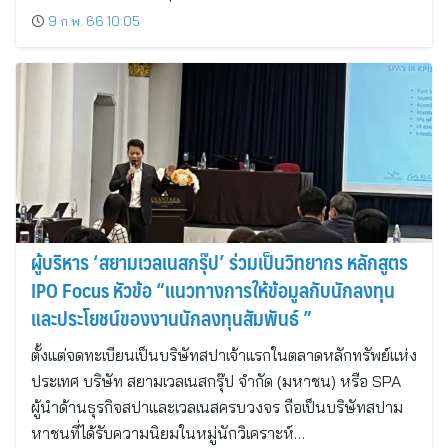
9 ก.พ. 66 10:05
ผู้บริหาร ‘สยามเวลเนสกรุ๊ป’ ร่วมเป็นวิทยากร หลักสูตร
IPO Focus หัวข้อ “แนวทางการให้ข้อมูลกับนักลงทุน
และประโยชน์ของงานนักลงทุนสัมพันธ์ ”
ตั้งแต่จดทะเบียนเป็นบริษัทสปาเจ้าแรกในตลาดหลักทรัพย์แห่ง
ประเทศ บริษัท สยามเวลเนสกรุ๊ป จำกัด (มหาชน) หรือ SPA
ผู้นำด้านธุรกิจสปาและเวลเนสครบวงจร ถือเป็นบริษัทสปาม
หาชนที่ได้รับความนิยมในหมู่นักวิเคราะห์…