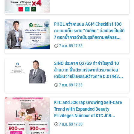
PHOL คว้าคะแนน AGM Checklist 100
คะแนนเต็ม ระดับ “ดีเยี่ยม” ต่อเนื่องเป็นปีที่
7 ตอกย้ำการดำเนินธุรกิจตามหลักธร
รมาภิบาล โปร่งใส สร้างความเชื่อมั่นผู้ถือ
7 ส.ค. 69 17:33
หุ้น
SINO ประกาศ Q2/69 ทำกำไรสุทธิ 10
ล้านบาท ฟื้นตัวแกร่งจากไตรมาสก่อน
เตรียมจ่ายปันผลระหว่างกาล 0.014423
บาทต่อหุ้น ครึ่งปีหลังมุ่งเติบโตต่อเนื่อง
7 ส.ค. 69 17:33
KTC and JCB Tap Growing Self-Care
Trend with Expanded Beauty
Privileges Number of KTC JCB
Cardmembers Spending on
7 ส.ค. 69 17:30
Cosmetics Rises 26%