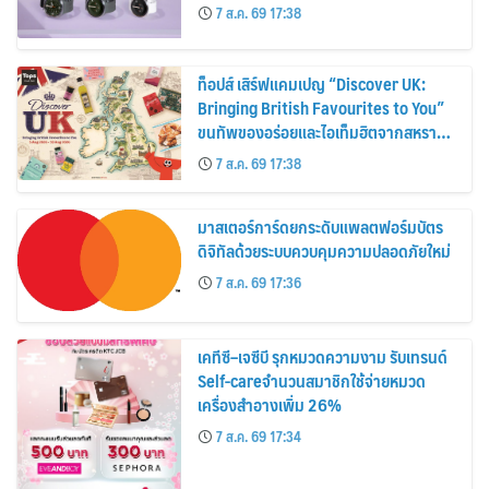
30%
7 ส.ค. 69 17:38
ท็อปส์ เสิร์ฟแคมเปญ “Discover UK:
Bringing British Favourites to You”
ขนทัพของอร่อยและไอเท็มฮิตจากสหราช
อาณาจักร ส่งตรงถึงมือตั้งแต่วันนี้ – 18
7 ส.ค. 69 17:38
สิงหาคมนี้
มาสเตอร์การ์ดยกระดับแพลตฟอร์มบัตร
ดิจิทัลด้วยระบบควบคุมความปลอดภัยใหม่
7 ส.ค. 69 17:36
เคทีซี–เจซีบี รุกหมวดความงาม รับเทรนด์
Self-careจำนวนสมาชิกใช้จ่ายหมวด
เครื่องสำอางเพิ่ม 26%
7 ส.ค. 69 17:34