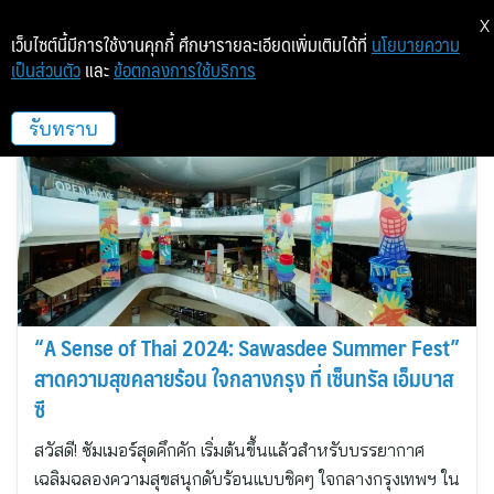
X
เว็บไซต์นี้มีการใช้งานคุกกี้ ศึกษารายละเอียดเพิ่มเติมได้ที่
นโยบายความ
เป็นส่วนตัว
และ
ข้อตกลงการใช้บริการ
ศูนย์การค้าเซ็นทรัล เอ็มบาสซี
รับทราบ
“A Sense of Thai 2024: Sawasdee Summer Fest”
สาดความสุขคลายร้อน ใจกลางกรุง ที่ เซ็นทรัล เอ็มบาส
ซี
สวัสดี! ซัมเมอร์สุดคึกคัก เริ่มต้นขึ้นแล้วสำหรับบรรยากาศ
เฉลิมฉลองความสุขสนุกดับร้อนแบบชิคๆ ใจกลางกรุงเทพฯ ใน