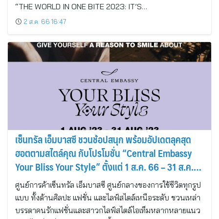
“THE WORLD IN ONE BITE 2023: IT’S…
2 ส.ค. 66 16:47
เซ็นทรัล เอ็มบาสซี ชวนช้อปสนุก พร้อมอัปเดตลุคสุด
ฮอตตามสไตล์คุณ กับโปรโมชั่น “Central Embassy
Your Bliss Your Style” ตั้งแต่ 1 ส.ค. 66 – 31 ส.ค.
2566
ศูนย์การค้าเซ็นทรัล เอ็มบาสซี ศูนย์กลางของการใช้ชีวิตทุกรูป
แบบ ทั้งด้านศิลปะ แฟชั่น และไลฟ์สไตล์เหนือระดับ ชวนเหล่า
บรรดาคนรักแฟชั่นและสาวกไลฟ์สไตล์ไอเท็มหลากหลายแนว