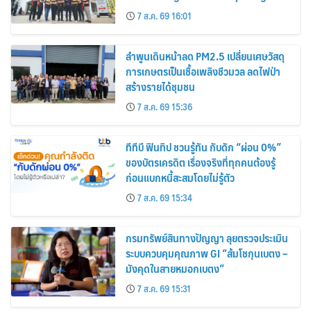
Exclusive Tire Promotions
7 ส.ค. 69 16:01
ลำพูนเดินหน้าลด PM2.5 เปลี่ยนเศษวัสดุ
การเกษตรเป็นเชื้อเพลิงชีวมวล ลดไฟป่า
สร้างรายได้ชุมชน
7 ส.ค. 69 15:36
ทีทีบี ฟินทิป ชวนรู้ทัน กับดัก “ผ่อน 0%”
ของบัตรเครดิต เรื่องจริงที่ทุกคนต้องรู้
ก่อนแบกหนี้สะสมโดยไม่รู้ตัว
7 ส.ค. 69 15:34
กรมทรัพย์สินทางปัญญา ลุยตรวจประเมิน
ระบบควบคุมคุณภาพ GI “ส้มโชกุนเบตง –
มังคุดในสายหมอกเบตง”
7 ส.ค. 69 15:31