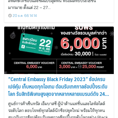
ลพิเศษให้ช้อปและชิมแบบสุดฟิน พร้อมสิทธิประโยชน์
มากมาย ตั้งแต่ 22 – 27…
20 ธ.ค. 66 14:14
“Central Embassy Black Friday 2023” ช้อปครบ
เปย์คุ้ม เก็บหมดทุกไอเทม ต้อนรับเทศกาลช้อปปิ้งระดับ
โลก รับสิทธิพิเศษสูงสุดจากหลากหลายแบรนด์ดัง 24
พ.ย. 66 นี้ วันเดียวเท่านั้น! ที่เซ็นทรัล เอ็มบาสซี
ศูนย์การค้าเซ็นทรัล เอ็มบาสซี ผู้นำด้านแฟชั่นและไลฟ์สไตล์
ระดับโลก ตอบโจทย์ทุกสไตล์นักช้อปยุคใหม่ พร้อมให้ทุกคน
สนุกกับการช้อปต้อนรับเทศกาลช้อปปิ้งระดับโลกอย่าง Black