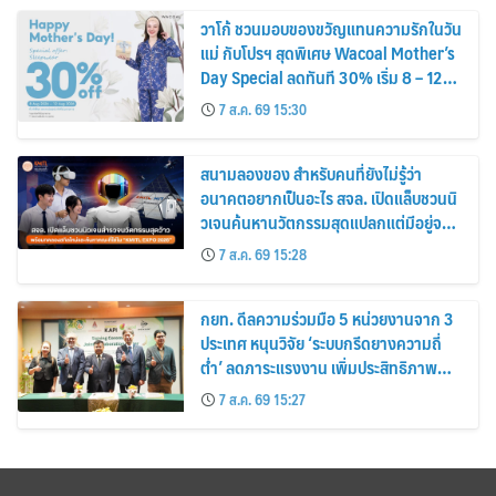
วาโก้ ชวนมอบของขวัญแทนความรักในวัน
แม่ กับโปรฯ สุดพิเศษ Wacoal Mother’s
Day Special ลดทันที 30% เริ่ม 8 – 12
สิงหาคม 2569
7 ส.ค. 69 15:30
สนามลองของ สำหรับคนที่ยังไม่รู้ว่า
อนาคตอยากเป็นอะไร สจล. เปิดแล็บชวนนิ
วเจนค้นหานวัตกรรมสุดแปลกแต่มีอยู่จริง
พร้อมทดลองสกิลใหม่และค้นหาคณะที่ใช่
7 ส.ค. 69 15:28
ใน “KMITL EXPO 2026”
กยท. ดีลความร่วมมือ 5 หน่วยงานจาก 3
ประเทศ หนุนวิจัย ‘ระบบกรีดยางความถี่
ต่ำ’ ลดภาระแรงงาน เพิ่มประสิทธิภาพ
การจัดการสวนยาง เสริมคุณภาพผลผลิต
7 ส.ค. 69 15:27
ยาง