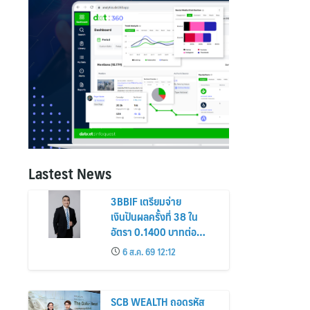
Lastest News
3BBIF เตรียมจ่าย
เงินปันผลครั้งที่ 38 ใน
อัตรา 0.1400 บาทต่อ
หน่วย วันที่ 2 ก.ย. นี้
6 ส.ค. 69 12:12
SCB WEALTH ถอดรหัส