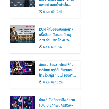
Award ตอกย้ำคำมั่น
สัญญาแบรนด์ “ชีวิตง่าย
6 ส.ค. 69 10:41
ได้ทุกวัน”
KUN ฝ่าปัจจัยลบอสังหาฯ
ครึ่งปีแรกดันรายได้ทะลุ
278 ล้านบาท โต 40%
6 ส.ค. 69 10:32
ส่งแรงเชียร์จากไทยให้ถึง
เวทีโลก! ทรูวิชั่นส์ ชวนคน
ไทยร่วมลุ้น “เนเน่ รอยัล”
ครบทุกโมเมนต์บนเวที
6 ส.ค. 69 10:29
AMERICA’S GOT TALENT
SEASON 21
ช่อง 3 เปิดดีลสุดปัง 3 บาท
รับ 8.8 ยกทัพนักแสดง –