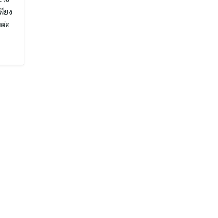
พียง
ต่อ