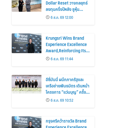
Dollar Reset วางกลยุทธ์
ลงทุนครึ่งปีหลัง ชูหุ้น
สหรัฐฯ-ตลาดเกิดใหม่ผนวก
6 ส.ค. 69 12:00
บอนด์ระยะสั้น-กลางเสริม
พอร์ตแกร่ง
Krungsri Wins Brand
Experience Excellence
Award,Reinforcing Its
“Make Life Simple”
6 ส.ค. 69 11:44
Brand Promise
อีซี่มันนี่ ผนึกภาครัฐและ
เครือข่ายพันธมิตร เดินหน้า
โครงการ “แว่นบุญ” ครั้งที่
2 มอบแว่นสายตาแก่
6 ส.ค. 69 10:52
ประชาชน 600 คน ขยาย
โอกาสการมองเห็นสู่ชุมชน
ไทย
กรุงศรีคว้ารางวัล Brand
Experience Excellence