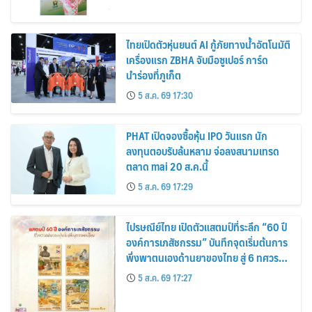
ไทยเปิดตัวหุ่นยนต์ AI กู้ภัยทางน้ำอัตโนมัติ
เครื่องแรก ZBHA จับมือซูเปอร์ การ์ด
นำร่องที่ภูเก็ต
5 ส.ค. 69 17:30
PHAT เปิดจองซื้อหุ้น IPO วันแรก นัก
ลงทุนตอบรับล้นหลาม จ่อลงสนามเทรด
ตลาด mai 20 ส.ค.นี้
5 ส.ค. 69 17:29
ไปรษณีย์ไทย เปิดตัวแสตมป์ที่ระลึก “60 ปี
องค์การเภสัชกรรม” บันทึกจุดเริ่มต้นการ
พึ่งพาตนเองด้านยาของไทย สู่ 6 ทศวรรษ
แห่งการพัฒนาสุขภาพคนไทย
5 ส.ค. 69 17:27