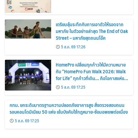
เตรียมลุ้นระทึกกับการเอาตัวให้รอดจาก
มหาภัย ในตัวอย่างล่าสุด The End of Oak
Street – มหาภัยสุดถนนโอ๊ค
5 ส.ค. 69 17:26
HomePro เปลี่ยนทุกก้าวให้มีความหมาย
กับ “HomePro Fun Walk 2026: Walk
for Life” ทุกก้าวที่เดิน… คือโอกาสแห่ง
การมีชีวิต
5 ส.ค. 69 17:25
กทม. ยกระดับมาตรฐานความปลอดภัยอาคารสูง สั่งตรวจสอบถนน
รอบคอนโดมิเนียม 50 แห่ง เข้มบังคับใช้กฎหมาย-ซ้อมอพยพต่อเนื่อง
5 ส.ค. 69 17:25