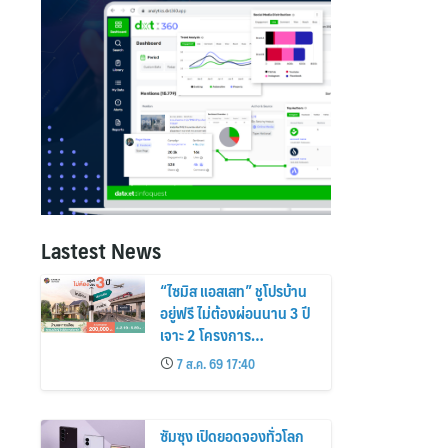
Lastest News
“ไซมิส แอสเสท” ชูโปรบ้าน
อยู่ฟรี ไม่ต้องผ่อนนาน 3 ปี
เจาะ 2 โครงการ
“Siamese Holm–
7 ส.ค. 69 17:40
Siamese Blossom”
พร้อมส่วนลดและสิทธิพิเศษ
ถึง 31 สิงหาคม 2569
ซัมซุง เปิดยอดจองทั่วโลก