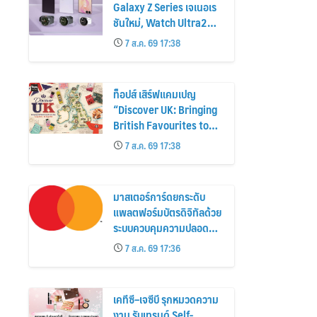
Galaxy Z Series เจเนอเร
ชันใหม่, Watch Ultra2
และ Watch9 สูงกว่ารุ่น
7 ส.ค. 69 17:38
ก่อนหน้ากว่า 30%
ท็อปส์ เสิร์ฟแคมเปญ
“Discover UK: Bringing
British Favourites to
You” ขนทัพของอร่อยและ
7 ส.ค. 69 17:38
ไอเท็มฮิตจากสหราช
อาณาจักร ส่งตรงถึงมือ
ตั้งแต่วันนี้ – 18 สิงหาคมนี้
มาสเตอร์การ์ดยกระดับ
แพลตฟอร์มบัตรดิจิทัลด้วย
ระบบควบคุมความปลอดภัย
ใหม่
7 ส.ค. 69 17:36
เคทีซี–เจซีบี รุกหมวดความ
งาม รับเทรนด์ Self-