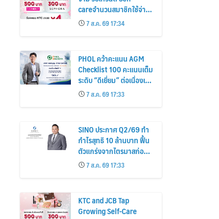
careจำนวนสมาชิกใช้จ่าย
หมวดเครื่องสำอางเพิ่ม
7 ส.ค. 69 17:34
26%
PHOL คว้าคะแนน AGM
Checklist 100 คะแนนเต็ม
ระดับ “ดีเยี่ยม” ต่อเนื่องเป็น
ปีที่ 7 ตอกย้ำการดำเนิน
7 ส.ค. 69 17:33
ธุรกิจตามหลักธรรมาภิบาล
โปร่งใส สร้างความเชื่อมั่นผู้
ถือหุ้น
SINO ประกาศ Q2/69 ทำ
กำไรสุทธิ 10 ล้านบาท ฟื้น
ตัวแกร่งจากไตรมาสก่อน
เตรียมจ่ายปันผลระหว่าง
7 ส.ค. 69 17:33
กาล 0.014423 บาทต่อหุ้น
ครึ่งปีหลังมุ่งเติบโตต่อเนื่อง
KTC and JCB Tap
Growing Self-Care