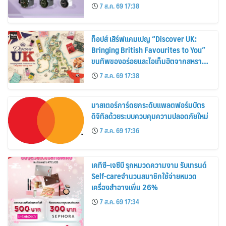
30%
7 ส.ค. 69 17:38
ท็อปส์ เสิร์ฟแคมเปญ “Discover UK:
Bringing British Favourites to You”
ขนทัพของอร่อยและไอเท็มฮิตจากสหราช
อาณาจักร ส่งตรงถึงมือตั้งแต่วันนี้ – 18
7 ส.ค. 69 17:38
สิงหาคมนี้
มาสเตอร์การ์ดยกระดับแพลตฟอร์มบัตร
ดิจิทัลด้วยระบบควบคุมความปลอดภัยใหม่
7 ส.ค. 69 17:36
เคทีซี–เจซีบี รุกหมวดความงาม รับเทรนด์
Self-careจำนวนสมาชิกใช้จ่ายหมวด
เครื่องสำอางเพิ่ม 26%
7 ส.ค. 69 17:34