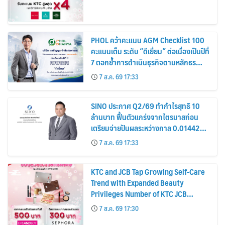
PHOL คว้าคะแนน AGM Checklist 100
คะแนนเต็ม ระดับ “ดีเยี่ยม” ต่อเนื่องเป็นปีที่
7 ตอกย้ำการดำเนินธุรกิจตามหลักธร
รมาภิบาล โปร่งใส สร้างความเชื่อมั่นผู้ถือ
7 ส.ค. 69 17:33
หุ้น
SINO ประกาศ Q2/69 ทำกำไรสุทธิ 10
ล้านบาท ฟื้นตัวแกร่งจากไตรมาสก่อน
เตรียมจ่ายปันผลระหว่างกาล 0.014423
บาทต่อหุ้น ครึ่งปีหลังมุ่งเติบโตต่อเนื่อง
7 ส.ค. 69 17:33
KTC and JCB Tap Growing Self-Care
Trend with Expanded Beauty
Privileges Number of KTC JCB
Cardmembers Spending on
7 ส.ค. 69 17:30
Cosmetics Rises 26%