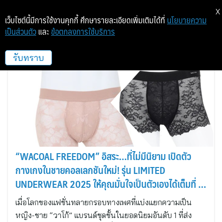
X
เว็บไซต์นี้มีการใช้งานคุกกี้ ศึกษารายละเอียดเพิ่มเติมได้ที่
นโยบายความ
เป็นส่วนตัว
และ
ข้อตกลงการใช้บริการ
วาโก้
รับทราบ
“WACOAL FREEDOM” อิสระ…ที่ไม่มีนิยาม เปิดตัว
กางเกงในชายคอลเลกชันใหม่! รุ่น LIMITED
UNDERWEAR 2025 ให้คุณมั่นใจเป็นตัวเองได้เต็มที่ ไม่
ต้องมีกรอบ
เมื่อโลกของแฟชั่นทลายกรอบทางเพศที่แบ่งแยกความเป็น
หญิง-ชาย “วาโก้” แบรนด์ชุดชั้นในยอดนิยมอันดับ 1 ที่ส่ง